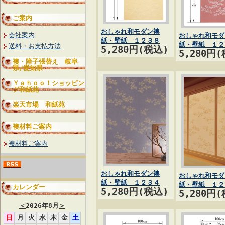
ご案内
おしゃれ和モダン襖
会社案内
おしゃれ和モダ
紙・壁紙 １２３８
紙・壁紙 １２
送料・お支払方法
5,280円(税込)
5,280円
襖・障子張替え 岐阜
県/愛知県
Ｙａｈｏｏ！ショッピン
グ和紙苑
楽天市場 和紙苑
襖材料ご案内
襖材料ご案内
おしゃれ和モダン襖
おしゃれ和モダ
紙・壁紙 １２３４
紙・壁紙 １２
カレンダー
5,280円(税込)
5,280円
＜
2026年8月
＞
日
月
火
水
木
金
土