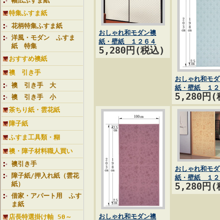
幅広ふすま紙
特集ふすま紙
花柄特集ふすま紙
おしゃれ和モダン襖
洋風・モダン ふすま
紙・壁紙 １２６４
紙 特集
5,280円(税込)
おすすめ襖紙
襖 引き手
おしゃれ和モダ
襖 引き手 大
紙・壁紙 １２
5,280円
襖 引き手 小
茶ちり紙・雲花紙
障子紙
ふすま工具類・糊
襖・障子材料職人買い
襖引き手
おしゃれ和モダ
障子紙/押入れ紙（雲花
紙・壁紙 １２
紙）
5,280円
借家・アパート用 ふす
ま紙
おしゃれ和モダン襖
店長特選掛け軸 50～