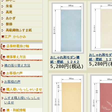
みやこ
朱雀
高尾
あかぎ
磐梯
高級織物ふすま紙
江戸 からかみ
店長特選掛け軸
おしゃれ和モダ
襖張替え方法
おしゃれ和モダン襖
紙・壁紙 １２
紙・壁紙 １２４２
5,280円
襖の張り替え方法
5,280円(税込)
お客様の声
お客様の声
職人様いらっしゃいませ
ふすま職人様いらっしゃ
いませ
襖・和紙情報