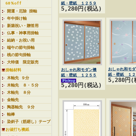
60％off
紙・壁紙 １２５９
5,280円(税込)
開運・厄除 掛軸
年中掛け軸
新築祝い・贈答用
仏事・神事用掛軸
結納・お祝い用
端午の節句掛軸
桃の節句掛軸
大特価 限定販売
おしゃれ和モダ
おしゃれ和モダン襖
掛軸材料
紙・壁紙 １２
紙・壁紙 １２５５
木軸先 ９分
5,280円
5,280円(税込)
木軸先 ８・５分
木軸先 ８分
金軸先
陶器軸先 ９分
軸棒
染斜子（筋廻し）テープ
お値打ち襖紙