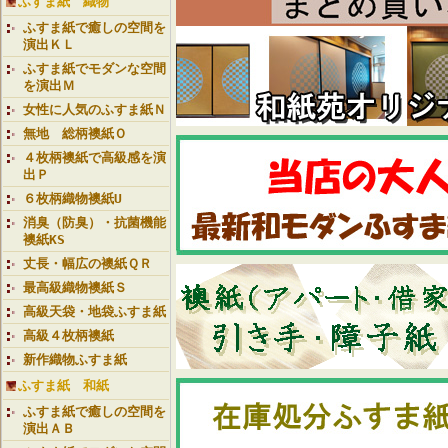
ふすま紙 織物
ふすま紙で癒しの空間を
演出ＫＬ
ふすま紙でモダンな空間
を演出Ｍ
女性に人気のふすま紙Ｎ
無地 総柄襖紙Ｏ
４枚柄襖紙で高級感を演
出Ｐ
６枚柄織物襖紙U
消臭（防臭）・抗菌機能
襖紙KS
丈長・幅広の襖紙ＱＲ
最高級織物襖紙Ｓ
高級天袋・地袋ふすま紙
高級４枚柄襖紙
新作織物ふすま紙
ふすま紙 和紙
ふすま紙で癒しの空間を
演出ＡＢ