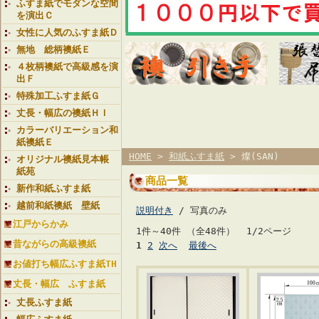
ふすま紙でモダンな空間
を演出Ｃ
女性に人気のふすま紙Ｄ
無地 総柄襖紙Ｅ
４枚柄襖紙で高級感を演
出Ｆ
特殊加工ふすま紙Ｇ
丈長・幅広の襖紙ＨＩ
カラーバリエーション和
紙襖紙Ｅ
HOME
>
和紙ふすま紙
> 燦(SAN)
オリジナル襖紙見本帳
紙苑
商品一覧
新作和紙ふすま紙
越前和紙襖紙 壁紙
説明付き
/ 写真のみ
江戸からかみ
1件～40件 （全48件） 1/2ページ
昔ながらの高級襖紙
1
2
次へ
最後へ
お値打ち幅広ふすま紙TH
丈長・幅広 ふすま紙
丈長ふすま紙