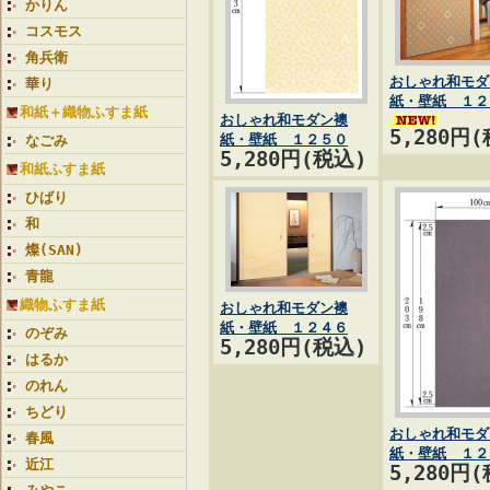
かりん
コスモス
角兵衛
おしゃれ和モダ
華り
紙・壁紙 １２
和紙＋織物ふすま紙
おしゃれ和モダン襖
5,280円
紙・壁紙 １２５０
なごみ
5,280円(税込)
和紙ふすま紙
ひばり
和
燦(SAN)
青龍
織物ふすま紙
おしゃれ和モダン襖
紙・壁紙 １２４６
のぞみ
5,280円(税込)
はるか
のれん
ちどり
おしゃれ和モダ
春風
紙・壁紙 １２
近江
5,280円