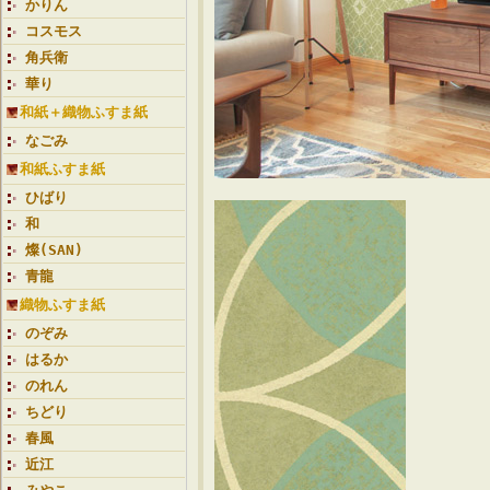
かりん
コスモス
角兵衛
華り
和紙＋織物ふすま紙
なごみ
和紙ふすま紙
ひばり
和
燦(SAN)
青龍
織物ふすま紙
のぞみ
はるか
のれん
ちどり
春風
近江