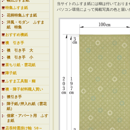
幅広ふすま紙
当サイトのふすま紙には糊は付いておりま
特集ふすま紙
パソコン環境によって掲載写真の色と届
花柄特集ふすま紙
洋風・モダン ふすま
紙 特集
おすすめ襖紙
襖 引き手
襖 引き手 大
襖 引き手 小
茶ちり紙・雲花紙
障子紙
ふすま工具類・糊
襖・障子材料職人買い
襖引き手
障子紙/押入れ紙（雲花
紙）
借家・アパート用 ふす
ま紙
店長特選掛け軸 50～