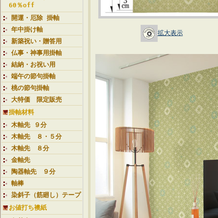
60％off
開運・厄除 掛軸
年中掛け軸
拡大表示
新築祝い・贈答用
仏事・神事用掛軸
結納・お祝い用
端午の節句掛軸
桃の節句掛軸
大特価 限定販売
掛軸材料
木軸先 ９分
木軸先 ８・５分
木軸先 ８分
金軸先
陶器軸先 ９分
軸棒
染斜子（筋廻し）テープ
お値打ち襖紙