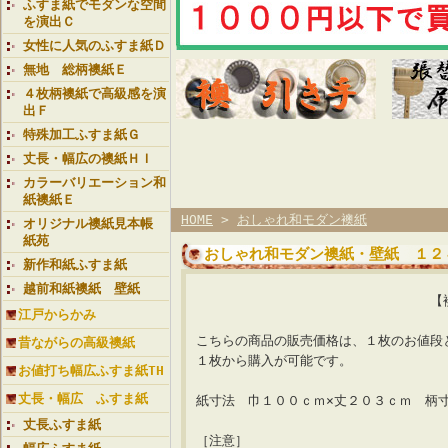
ふすま紙でモダンな空間
を演出Ｃ
女性に人気のふすま紙Ｄ
無地 総柄襖紙Ｅ
４枚柄襖紙で高級感を演
出Ｆ
特殊加工ふすま紙Ｇ
丈長・幅広の襖紙ＨＩ
カラーバリエーション和
紙襖紙Ｅ
HOME
>
おしゃれ和モダン襖紙
オリジナル襖紙見本帳
紙苑
おしゃれ和モダン襖紙・壁紙 １２
新作和紙ふすま紙
越前和紙襖紙 壁紙
【襖紙ランク 星３
江戸からかみ
こちらの商品の販売価格は、１枚のお値段
昔ながらの高級襖紙
１枚から購入が可能です。
お値打ち幅広ふすま紙TH
丈長・幅広 ふすま紙
紙寸法 巾１００ｃｍ×丈２０３ｃｍ 柄
丈長ふすま紙
［注意］