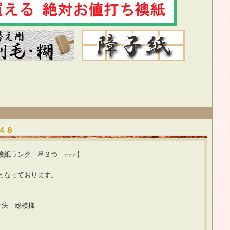
４８
つ ☆☆☆】
となっております。
寸法 総模様