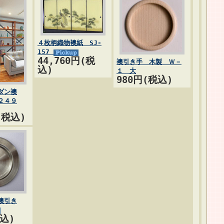
４枚柄織物襖紙 SJ-
157
44,760円(税
襖引き手 木製 Ｗ－
込)
１ 大
980円(税込)
ダン襖
２４９
(税込)
襖引き
税込)