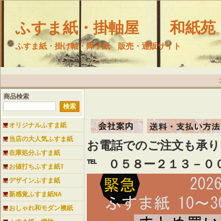
ふすま紙・掛軸屋 和紙苑
ふすま紙・掛け軸・障子紙 販売・通販サイト
商品検索
オリジナルふすま紙
当店の大人気ふすま紙
お電話でのご注文も承
在庫処分ふすま紙
℡ ０５８ー２１３－０
お値打ちふすま紙T
デザインふすま紙
新感覚ふすま紙NA
おしゃれ和モダン襖紙