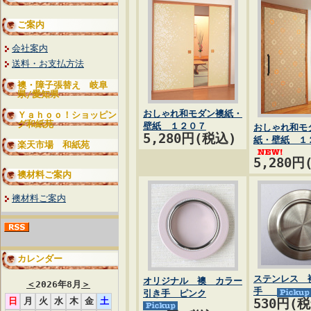
ご案内
会社案内
送料・お支払方法
襖・障子張替え 岐阜
県/愛知県
おしゃれ和モダン襖紙・
Ｙａｈｏｏ！ショッピン
グ和紙苑
壁紙 １２０７
おしゃれ和モ
5,280円(税込)
紙・壁紙 １
楽天市場 和紙苑
5,280円
襖材料ご案内
襖材料ご案内
カレンダー
ステンレス 
オリジナル 襖 カラー
＜
2026年8月
＞
手
引き手 ピンク
日
月
火
水
木
金
土
530円(