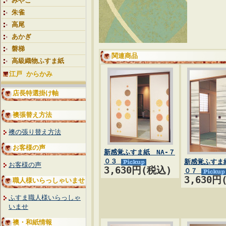
みやこ
朱雀
高尾
あかぎ
磐梯
関連商品
高級織物ふすま紙
江戸 からかみ
店長特選掛け軸
襖張替え方法
襖の張り替え方法
お客様の声
新感覚ふすま紙 NA-７
０３
新感覚ふすま紙
お客様の声
3,630円(税込)
０７
3,630円
職人様いらっしゃいませ
ふすま職人様いらっしゃ
いませ
襖・和紙情報