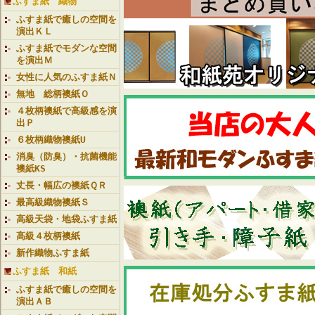
ふすま紙 織物
ふすま紙で癒しの空間を
演出ＫＬ
ふすま紙でモダンな空間
を演出Ｍ
女性に人気のふすま紙Ｎ
無地 総柄襖紙Ｏ
４枚柄襖紙で高級感を演
出Ｐ
６枚柄織物襖紙U
消臭（防臭）・抗菌機能
襖紙KS
丈長・幅広の襖紙ＱＲ
最高級織物襖紙Ｓ
高級天袋・地袋ふすま紙
高級４枚柄襖紙
新作織物ふすま紙
ふすま紙 和紙
ふすま紙で癒しの空間を
演出ＡＢ