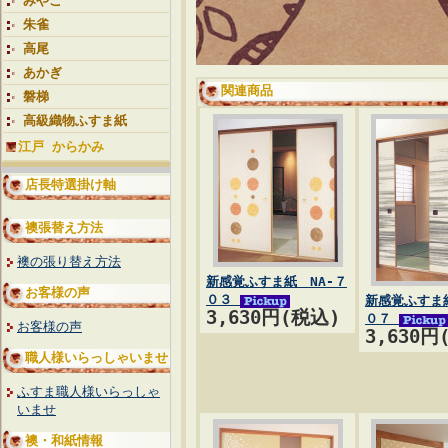
みやこ
朱雀
高尾
あかぎ
関連商品
磐梯
高級織物ふすま紙
江戸 からかみ
店長特選掛け軸
襖張替え方法
襖の張り替え方法
新感覚ふすま紙 NA-７
お客様の声
０３
新感覚ふすま紙
3,630円(税込)
０７
お客様の声
3,630円
職人様いらっしゃいませ
ふすま職人様いらっしゃ
いませ
襖・和紙情報