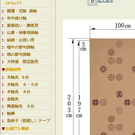
拡大表示
60％off
開運・厄除 掛軸
年中掛け軸
新築祝い・贈答用
仏事・神事用掛軸
結納・お祝い用
端午の節句掛軸
桃の節句掛軸
大特価 限定販売
掛軸材料
木軸先 ９分
木軸先 ８・５分
木軸先 ８分
金軸先
陶器軸先 ９分
軸棒
染斜子（筋廻し）テープ
お値打ち襖紙