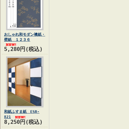
おしゃれ和モダン襖紙・
壁紙 １２３６
5,280円(税込)
和紙ふすま紙 ESR-
821
8,250円(税込)