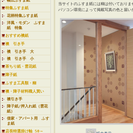
幅広ふすま紙
当サイトのふすま紙には糊は付いておりま
特集ふすま紙
パソコン環境によって掲載写真の色と届い
花柄特集ふすま紙
洋風・モダン ふすま
紙 特集
おすすめ襖紙
襖 引き手
襖 引き手 大
襖 引き手 小
茶ちり紙・雲花紙
障子紙
ふすま工具類・糊
襖・障子材料職人買い
襖引き手
障子紙/押入れ紙（雲花
紙）
借家・アパート用 ふす
ま紙
店長特選掛け軸 50～