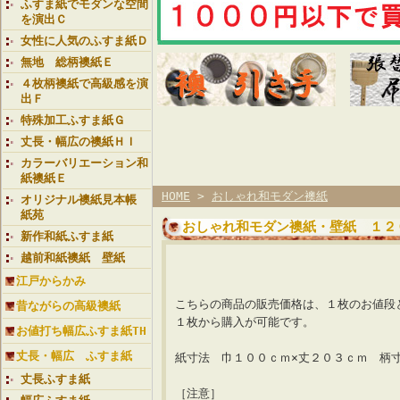
ふすま紙でモダンな空間
を演出Ｃ
女性に人気のふすま紙Ｄ
無地 総柄襖紙Ｅ
４枚柄襖紙で高級感を演
出Ｆ
特殊加工ふすま紙Ｇ
丈長・幅広の襖紙ＨＩ
カラーバリエーション和
紙襖紙Ｅ
HOME
>
おしゃれ和モダン襖紙
オリジナル襖紙見本帳
紙苑
おしゃれ和モダン襖紙・壁紙 １
新作和紙ふすま紙
越前和紙襖紙 壁紙
【襖紙ランク 星
江戸からかみ
こちらの商品の販売価格は、１枚のお値段
昔ながらの高級襖紙
１枚から購入が可能です。
お値打ち幅広ふすま紙TH
丈長・幅広 ふすま紙
紙寸法 巾１００ｃｍ×丈２０３ｃｍ 柄
丈長ふすま紙
［注意］