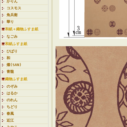
かりん
コスモス
角兵衛
華り
和紙＋織物ふすま紙
なごみ
和紙ふすま紙
ひばり
和
燦(SAN)
青龍
織物ふすま紙
のぞみ
はるか
のれん
ちどり
春風
近江