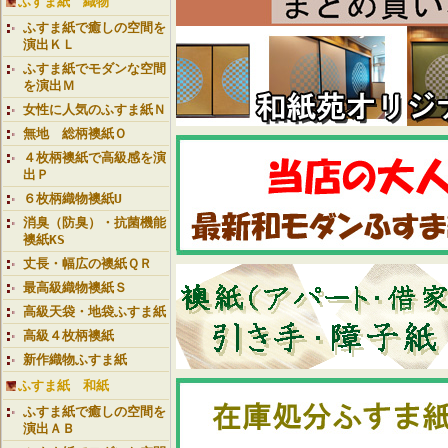
ふすま紙 織物
ふすま紙で癒しの空間を
演出ＫＬ
ふすま紙でモダンな空間
を演出Ｍ
女性に人気のふすま紙Ｎ
無地 総柄襖紙Ｏ
４枚柄襖紙で高級感を演
出Ｐ
６枚柄織物襖紙U
消臭（防臭）・抗菌機能
襖紙KS
丈長・幅広の襖紙ＱＲ
最高級織物襖紙Ｓ
高級天袋・地袋ふすま紙
高級４枚柄襖紙
新作織物ふすま紙
ふすま紙 和紙
ふすま紙で癒しの空間を
演出ＡＢ