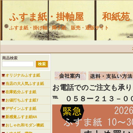
ふすま紙・掛軸屋 和紙苑
ふすま紙・掛け軸・障子紙 販売・通販サイト
商品検索
オリジナルふすま紙
当店の大人気ふすま紙
お電話でのご注文も承
在庫処分ふすま紙
℡ ０５８ー２１３－０
お値打ちふすま紙T
デザインふすま紙
新感覚ふすま紙NA
おしゃれ和モダン襖紙