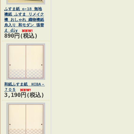
ふすま紙 o-18 無地
襖紙 ふすま リメイク
襖 おしゃれ 織物襖紙
糸入り 和モダン 張替
え diy
890円(税込)
和紙ふすま紙 HIBA－
７０５
3,190円(税込)