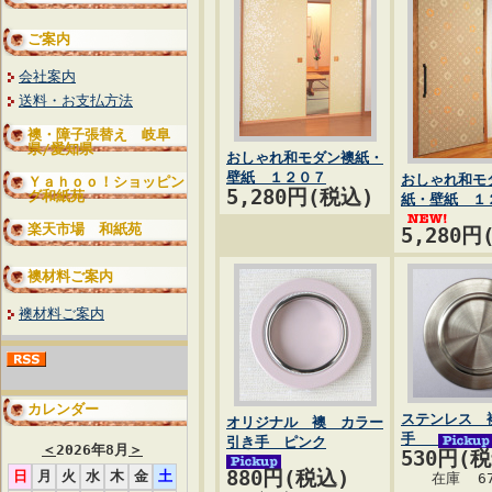
ご案内
会社案内
送料・お支払方法
襖・障子張替え 岐阜
県/愛知県
おしゃれ和モダン襖紙・
壁紙 １２０７
おしゃれ和モ
Ｙａｈｏｏ！ショッピン
5,280円(税込)
グ和紙苑
紙・壁紙 １
楽天市場 和紙苑
5,280円
襖材料ご案内
襖材料ご案内
カレンダー
ステンレス 
オリジナル 襖 カラー
手
引き手 ピンク
＜
2026年8月
＞
530円(
880円(税込)
日
月
火
水
木
金
土
在庫 6