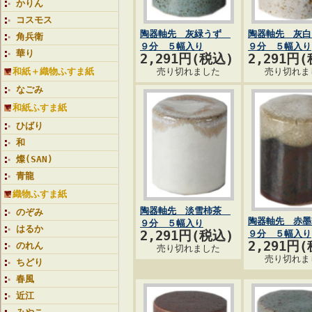
かりん
コスモス
陶器軸先 灰緑うず
陶器軸先 灰
角兵衛
９分 ５幅入り
９分 ５幅入り
華り
2,291円(税込)
2,291円
和紙＋織物ふすま紙
売り切れました
売り切れま
なごみ
和紙ふすま紙
ひばり
和
燦(SAN)
青龍
織物ふすま紙
陶器軸先 淡雪柿茶
のぞみ
陶器軸先 赤
９分 ５幅入り
はるか
2,291円(税込)
９分 ５幅入り
2,291円
のれん
売り切れました
売り切れま
ちどり
春風
近江