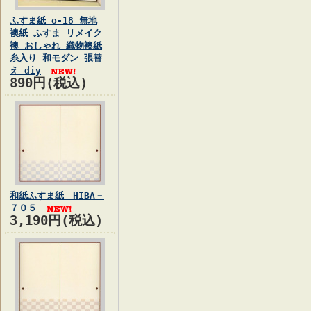
ふすま紙 o-18 無地
襖紙 ふすま リメイク
襖 おしゃれ 織物襖紙
糸入り 和モダン 張替
え diy
890円(税込)
和紙ふすま紙 HIBA－
７０５
3,190円(税込)