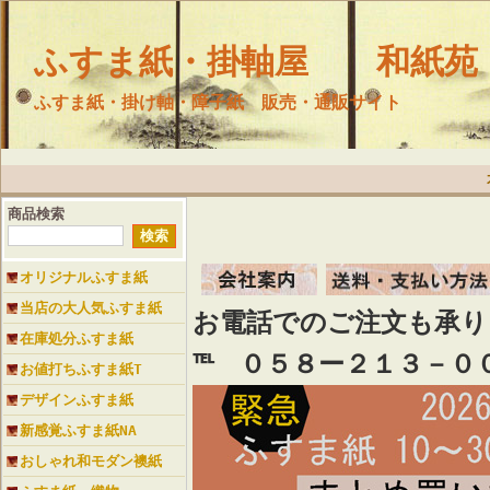
ふすま紙・掛軸屋 和紙苑
ふすま紙・掛け軸・障子紙 販売・通販サイト
商品検索
オリジナルふすま紙
当店の大人気ふすま紙
お電話でのご注文も承
在庫処分ふすま紙
℡ ０５８ー２１３－０
お値打ちふすま紙T
デザインふすま紙
新感覚ふすま紙NA
おしゃれ和モダン襖紙