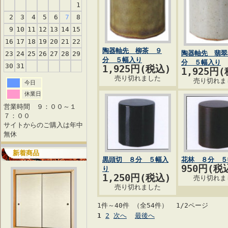
1
2
3
4
5
6
7
8
9
10
11
12
13
14
15
16
17
18
19
20
21
22
陶器軸先 柳茶 ９
陶器軸先 翡翠
23
24
25
26
27
28
29
分 ５幅入り
分 ５幅入り
30
31
1,925円(税込)
1,925円
売り切れました
売り切れま
今日
休業日
営業時間 ９：００～１
７：００
サイトからのご購入は年中
無休
新着商品
黒頭切 ８分 ５幅入
花林 ８分 ５
950円(税
り
1,250円(税込)
売り切れま
売り切れました
1件～40件 （全54件） 1/2ページ
1
2
次へ
最後へ