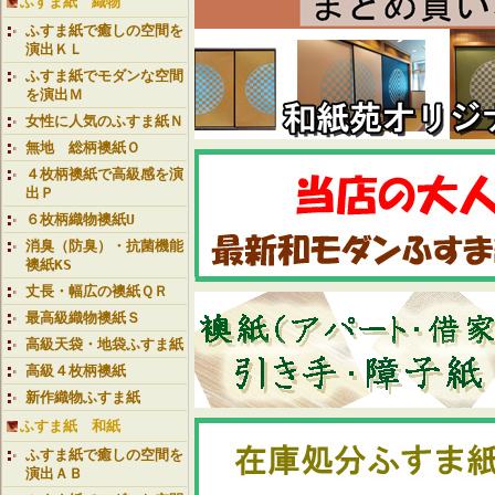
ふすま紙 織物
ふすま紙で癒しの空間を
演出ＫＬ
ふすま紙でモダンな空間
を演出Ｍ
女性に人気のふすま紙Ｎ
無地 総柄襖紙Ｏ
４枚柄襖紙で高級感を演
出Ｐ
６枚柄織物襖紙U
消臭（防臭）・抗菌機能
襖紙KS
丈長・幅広の襖紙ＱＲ
最高級織物襖紙Ｓ
高級天袋・地袋ふすま紙
高級４枚柄襖紙
新作織物ふすま紙
ふすま紙 和紙
ふすま紙で癒しの空間を
演出ＡＢ