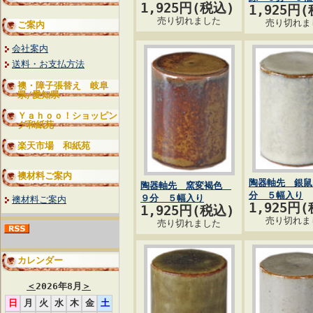
1,925円(税込)
1,925円
売り切れました
売り切れま
ご案内
会社案内
送料・お支払方法
襖・障子張替え 岐阜
県/愛知県
Ｙａｈｏｏ！ショッピン
グ和紙苑
楽天市場 和紙苑
襖材料ご案内
陶器軸先 銀鼠
陶器軸先 窯変褐色
分 ５幅入り
９分 ５幅入り
襖材料ご案内
1,925円
1,925円(税込)
売り切れま
売り切れました
カレンダー
＜
2026年8月
＞
日
月
火
水
木
金
土