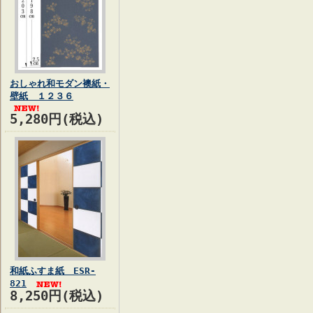
おしゃれ和モダン襖紙・
壁紙 １２３６
5,280円(税込)
和紙ふすま紙 ESR-
821
8,250円(税込)