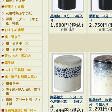
幅広ふすま紙
特集ふすま紙
花柄特集ふすま紙
黒頭切 ９分 ５幅入
黒面金 ９分 
洋風・モダン ふすま
り
り
紙 特集
1,900円(税込)
2,750円
在庫 5箱
在庫 14
おすすめ襖紙
襖 引き手
襖 引き手 大
襖 引き手 小
茶ちり紙・雲花紙
障子紙
ふすま工具類・糊
襖・障子材料職人買い
襖引き手
障子紙/押入れ紙（雲花
紙）
陶器軸先 ９分 白
借家・アパート用 ふす
陶器軸先 吹青
化粧帯小花 ５幅入
ま紙
分 ５幅入り
り
2,291円
2,496円(税込)
店長特選掛け軸 50～