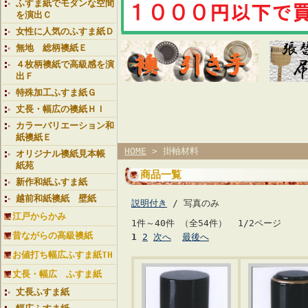
ふすま紙でモダンな空間
を演出Ｃ
女性に人気のふすま紙Ｄ
無地 総柄襖紙Ｅ
４枚柄襖紙で高級感を演
出Ｆ
特殊加工ふすま紙Ｇ
丈長・幅広の襖紙ＨＩ
カラーバリエーション和
紙襖紙Ｅ
HOME
> 掛軸材料
オリジナル襖紙見本帳
紙苑
商品一覧
新作和紙ふすま紙
越前和紙襖紙 壁紙
説明付き
/ 写真のみ
江戸からかみ
1件～40件 （全54件） 1/2ページ
昔ながらの高級襖紙
1
2
次へ
最後へ
お値打ち幅広ふすま紙TH
丈長・幅広 ふすま紙
丈長ふすま紙