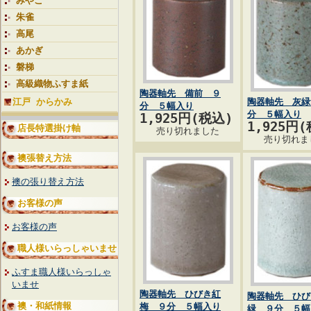
みやこ
朱雀
高尾
あかぎ
磐梯
高級織物ふすま紙
陶器軸先 備前 ９
江戸 からかみ
陶器軸先 灰緑
分 ５幅入り
分 ５幅入り
1,925円(税込)
1,925円
店長特選掛け軸
売り切れました
売り切れま
襖張替え方法
襖の張り替え方法
お客様の声
お客様の声
職人様いらっしゃいませ
ふすま職人様いらっしゃ
いませ
陶器軸先 ひびき紅
陶器軸先 ひび
襖・和紙情報
梅 ９分 ５幅入り
緑 ９分 ５幅