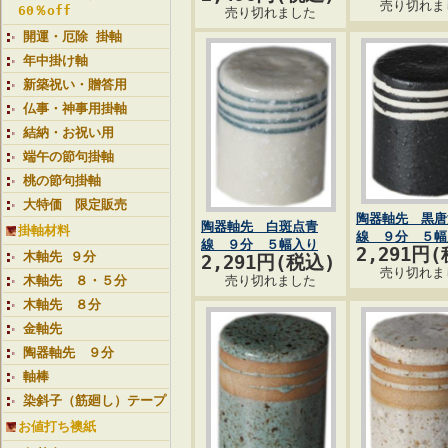
売り切れま
60％off
売り切れました
開運・厄除 掛軸
年中掛け軸
新築祝い・贈答用
仏事・神事用掛軸
結納・お祝い用
端午の節句掛軸
桃の節句掛軸
大特価 限定販売
陶器軸先 黒唐
陶器軸先 白斑点青
掛軸材料
線 ９分 ５幅
線 ９分 ５幅入り
2,291円
木軸先 ９分
2,291円(税込)
売り切れま
木軸先 ８・５分
売り切れました
木軸先 ８分
金軸先
陶器軸先 ９分
軸棒
染斜子（筋廻し）テープ
お値打ち襖紙