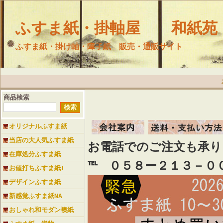
ふすま紙・掛軸屋 和紙苑
ふすま紙・掛け軸・障子紙 販売・通販サイト
商品検索
オリジナルふすま紙
当店の大人気ふすま紙
お電話でのご注文も承
在庫処分ふすま紙
℡ ０５８ー２１３－０
お値打ちふすま紙T
デザインふすま紙
新感覚ふすま紙NA
おしゃれ和モダン襖紙