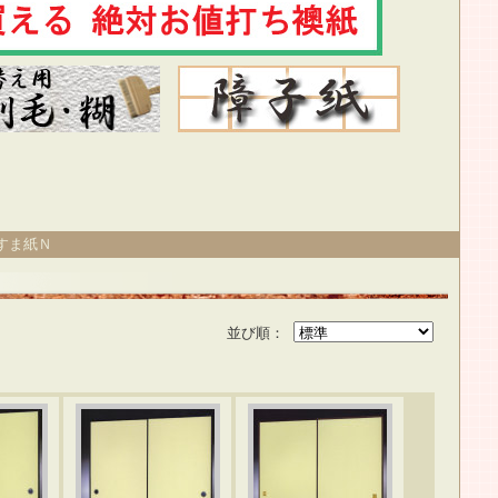
すま紙Ｎ
並び順：