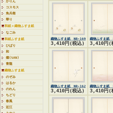
かりん
コスモス
角兵衛
華り
和紙＋織物ふすま紙
なごみ
織物ふすま紙 NR-169
織物ふすま紙 N
和紙ふすま紙
3,410円(税込)
3,410円
ひばり
和
燦(SAN)
青龍
織物ふすま紙
のぞみ
はるか
織物ふすま紙 NR-162
織物ふすま紙 N
のれん
3,410円(税込)
3,410円
ちどり
春風
近江