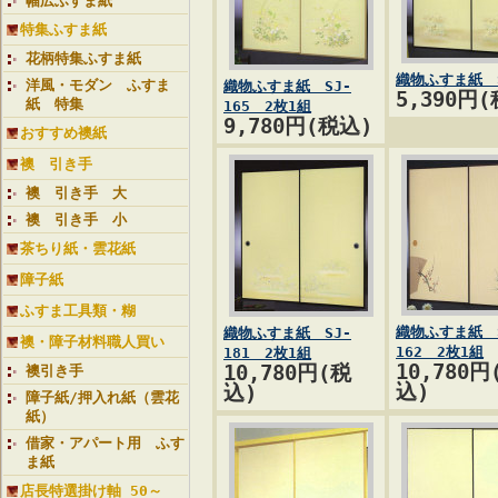
幅広ふすま紙
特集ふすま紙
花柄特集ふすま紙
織物ふすま紙 S
洋風・モダン ふすま
織物ふすま紙 SJ-
5,390円
紙 特集
165 2枚1組
9,780円(税込)
おすすめ襖紙
襖 引き手
襖 引き手 大
襖 引き手 小
茶ちり紙・雲花紙
障子紙
ふすま工具類・糊
織物ふすま紙 S
織物ふすま紙 SJ-
襖・障子材料職人買い
162 2枚1組
181 2枚1組
10,780円
10,780円(税
襖引き手
込)
込)
障子紙/押入れ紙（雲花
紙）
借家・アパート用 ふす
ま紙
店長特選掛け軸 50～