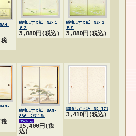
織物ふすま紙 NZ-１
織物ふすま紙 NZ-１
AN-
６３
５９
3,080円(税込)
3,080円(税込)
(税
AN-
織物ふすま紙 NR-173
織物ふすま紙 BAN-
3,410円(税込)
866 2枚１組
(税
15,400円(税
込)