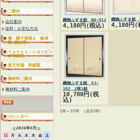
ご案内
織物ふすま紙 N
織物ふすま紙 NO-912
会社案内
4,180円
4,180円(税込)
送料・お支払方法
襖・障子張替え 岐阜
県/愛知県
Ｙａｈｏｏ！ショッピン
グ和紙苑
楽天市場 和紙苑
襖材料ご案内
織物ふすま紙 SJ-
182 2枚1組
襖材料ご案内
10,780円(税
込)
1件～37件 （全37件）
カレンダー
＜
2026年8月
＞
日
月
火
水
木
金
土