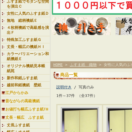
ふすま紙でモダンな空間
を演出Ｃ
女性に人気のふすま紙Ｄ
無地 総柄襖紙Ｅ
４枚柄襖紙で高級感を演
出Ｆ
特殊加工ふすま紙Ｇ
丈長・幅広の襖紙ＨＩ
カラーバリエーション和
紙襖紙Ｅ
HOME
>
ふすま紙 織物
> 女性に人気のふ
オリジナル襖紙見本帳
紙苑
商品一覧
新作和紙ふすま紙
越前和紙襖紙 壁紙
説明付き
/ 写真のみ
江戸からかみ
1件～37件 （全37件）
昔ながらの高級襖紙
お値打ち幅広ふすま紙TH
丈長・幅広 ふすま紙
丈長ふすま紙