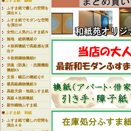
ふすま紙 織物
ふすま紙で癒しの空間を
演出ＫＬ
ふすま紙でモダンな空間
を演出Ｍ
女性に人気のふすま紙Ｎ
無地 総柄襖紙Ｏ
４枚柄襖紙で高級感を演
出Ｐ
６枚柄織物襖紙U
消臭（防臭）・抗菌機能
襖紙KS
丈長・幅広の襖紙ＱＲ
最高級織物襖紙Ｓ
高級天袋・地袋ふすま紙
高級４枚柄襖紙
新作織物ふすま紙
ふすま紙 和紙
ふすま紙で癒しの空間を
演出ＡＢ