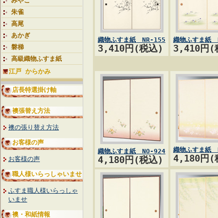
みやこ
朱雀
高尾
あかぎ
織物ふすま紙 NR-155
織物ふすま紙 N
磐梯
3,410円(税込)
3,410円
高級織物ふすま紙
江戸 からかみ
店長特選掛け軸
襖張替え方法
襖の張り替え方法
お客様の声
織物ふすま紙 N
織物ふすま紙 NO-924
4,180円
4,180円(税込)
お客様の声
職人様いらっしゃいませ
ふすま職人様いらっしゃ
いませ
襖・和紙情報