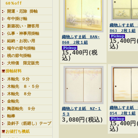
60％off
開運・厄除 掛軸
年中掛け軸
織物ふすま紙 B
新築祝い・贈答用
863 2枚１組
仏事・神事用掛軸
織物ふすま紙 BAN-
15,400円
結納・お祝い用
860 2枚１組
込)
端午の節句掛軸
15,400円(税
桃の節句掛軸
込)
大特価 限定販売
掛軸材料
木軸先 ９分
木軸先 ８・５分
木軸先 ８分
金軸先
織物ふすま紙 B
陶器軸先 ９分
織物ふすま紙 NZ-１
854 2枚１組
５３
軸棒
3,080円(税込)
15,400円
染斜子（筋廻し）テープ
込)
お値打ち襖紙