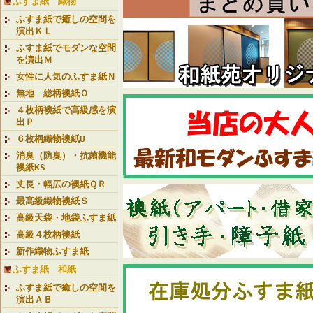
ふすま紙 織物
ふすま紙で癒しの空間を
演出ＫＬ
ふすま紙でモダンな空間
を演出Ｍ
女性に人気のふすま紙Ｎ
無地 総柄襖紙Ｏ
４枚柄襖紙で高級感を演
出Ｐ
６枚柄織物襖紙U
消臭（防臭）・抗菌機能
襖紙KS
丈長・幅広の襖紙ＱＲ
最高級織物襖紙Ｓ
高級天袋・地袋ふすま紙
高級４枚柄襖紙
新作織物ふすま紙
ふすま紙 和紙
ふすま紙で癒しの空間を
演出ＡＢ