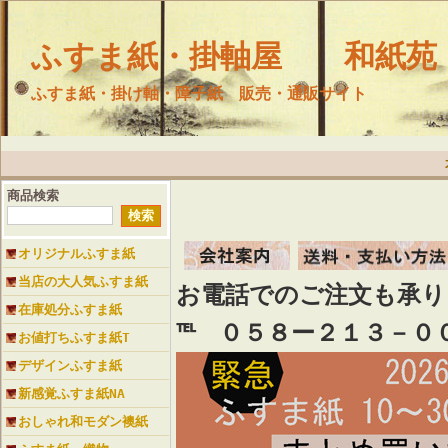
ふすま紙・掛軸屋 和紙苑
ふすま紙・掛け軸・障子紙 販売・通販サイト
商品検索
オリジナルふすま紙
当店の大人気ふすま紙
お電話でのご注文も承
在庫処分ふすま紙
℡ ０５８ー２１３－０
お値打ちふすま紙T
デザインふすま紙
新感覚ふすま紙NA
おしゃれ和モダン襖紙