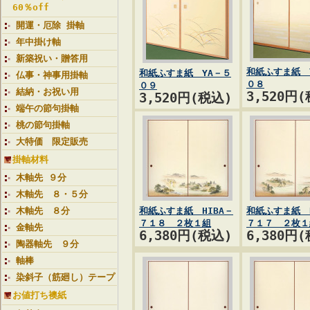
60％off
開運・厄除 掛軸
年中掛け軸
新築祝い・贈答用
和紙ふすま紙 
和紙ふすま紙 YA－５
仏事・神事用掛軸
０８
０９
結納・お祝い用
3,520円
3,520円(税込)
端午の節句掛軸
桃の節句掛軸
大特価 限定販売
掛軸材料
木軸先 ９分
木軸先 ８・５分
木軸先 ８分
和紙ふすま紙 HIBA－
和紙ふすま紙 H
７１８ ２枚１組
７１７ ２枚１
金軸先
6,380円(税込)
6,380円
陶器軸先 ９分
軸棒
染斜子（筋廻し）テープ
お値打ち襖紙