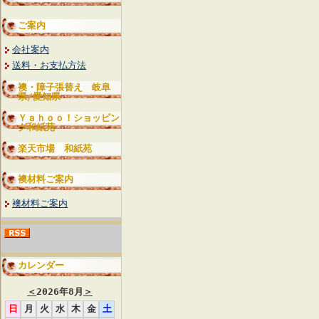
ご案内
会社案内
送料・お支払方法
襖・障子張替え 岐阜
県/愛知県
Ｙａｈｏｏ！ショッピン
グ和紙苑
楽天市場 和紙苑
襖材料ご案内
襖材料ご案内
カレンダー
＜
2026年8月
＞
日
月
火
水
木
金
土