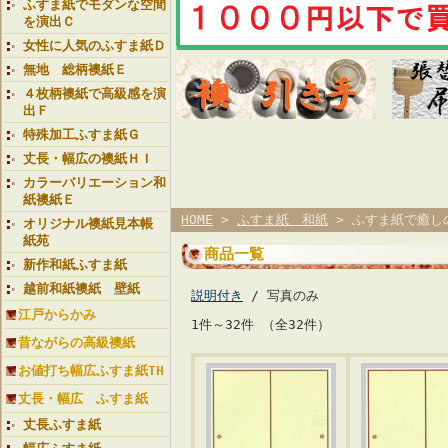
ふすま紙でモダンな空間
を演出Ｃ
女性に人気のふすま紙Ｄ
無地 総柄襖紙Ｅ
４枚柄襖紙で高級感を演
出Ｆ
特殊加工ふすま紙Ｇ
丈長・幅広の襖紙ＨＩ
カラーバリエーション和
紙襖紙Ｅ
HOME
>
ふすま紙 和紙
> ふすま紙で癒し
オリジナル襖紙見本帳
紙苑
商品一覧
新作和紙ふすま紙
越前和紙襖紙 壁紙
説明付き
/ 写真のみ
江戸からかみ
1件～32件 （全32件）
昔ながらの高級襖紙
お値打ち幅広ふすま紙TH
丈長・幅広 ふすま紙
丈長ふすま紙