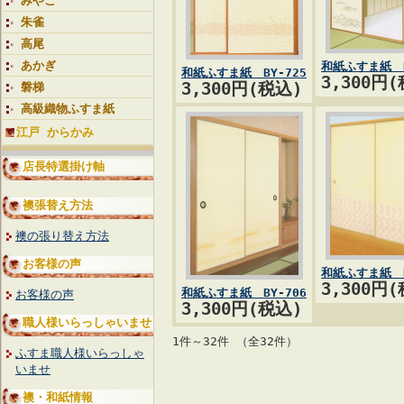
みやこ
朱雀
高尾
あかぎ
和紙ふすま紙 B
和紙ふすま紙 BY-725
3,300円
3,300円(税込)
磐梯
高級織物ふすま紙
江戸 からかみ
店長特選掛け軸
襖張替え方法
襖の張り替え方法
お客様の声
和紙ふすま紙 B
3,300円
和紙ふすま紙 BY-706
お客様の声
3,300円(税込)
職人様いらっしゃいませ
1件～32件 （全32件）
ふすま職人様いらっしゃ
いませ
襖・和紙情報