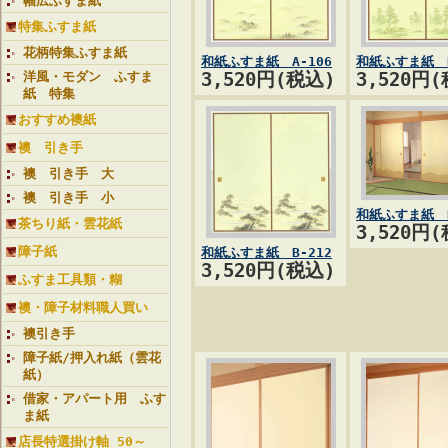
幅広ふすま紙
特集ふすま紙
花柄特集ふすま紙
和紙ふすま紙 A-106
和紙ふすま紙 B
洋風・モダン ふすま
3,520円(税込)
3,520円
紙 特集
おすすめ襖紙
襖 引き手
襖 引き手 大
襖 引き手 小
和紙ふすま紙 B
茶ちり紙・雲花紙
3,520円
障子紙
和紙ふすま紙 B-212
3,520円(税込)
ふすま工具類・糊
襖・障子材料職人買い
襖引き手
障子紙/押入れ紙（雲花
紙）
借家・アパート用 ふす
ま紙
店長特選掛け軸 50～