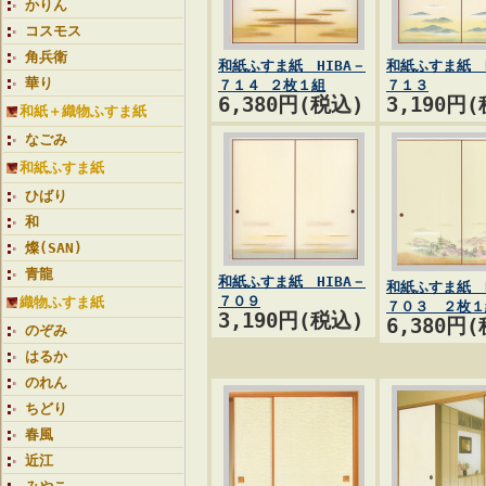
かりん
コスモス
角兵衛
和紙ふすま紙 HIBA－
和紙ふすま紙 H
華り
７１４ ２枚１組
７１３
6,380円(税込)
3,190円
和紙＋織物ふすま紙
なごみ
和紙ふすま紙
ひばり
和
燦(SAN)
青龍
和紙ふすま紙 HIBA－
和紙ふすま紙 H
７０９
織物ふすま紙
７０３ ２枚１
3,190円(税込)
6,380円
のぞみ
はるか
のれん
ちどり
春風
近江