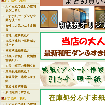
ふすま紙 織物
ふすま紙で癒しの空間
を演出ＫＬ
ふすま紙でモダンな空
間を演出Ｍ
女性に人気のふすま紙
Ｎ
無地 総柄襖紙Ｏ
４枚柄襖紙で高級感を
演出Ｐ
６枚柄織物襖紙U
消臭（防臭）・抗菌機
能襖紙KS
丈長・幅広の襖紙ＱＲ
最高級織物襖紙Ｓ
高級天袋・地袋ふすま
紙
高級４枚柄襖紙
新作織物ふすま紙
ふすま紙 和紙
ふすま紙で癒しの空間