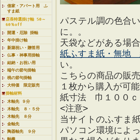
借家・アパート用 ふ
すま紙
パステル調の色合
店長特選掛け軸 50～
60％off
に。。
開運・厄除 掛軸
天袋などがある場
年中掛け軸
新築祝い・贈答用
紙ふすま紙・無地 
仏事・神事用掛軸
い。
結納・お祝い用
端午の節句掛軸
こちらの商品の販
桃の節句掛軸
１枚から購入が可能
大特価 限定販売
掛軸材料
紙寸法 巾１００ｃ
木軸先 ９分
<注意>
木軸先 ８・５分
木軸先 ８分
当サイトのふすま
金軸先
パソコン環境によ
陶器軸先 ９分
軸棒