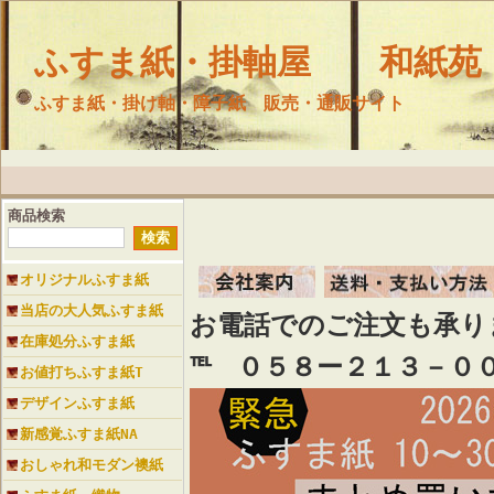
ふすま紙・掛軸屋 和紙苑
ふすま紙・掛け軸・障子紙 販売・通販サイト
商品検索
オリジナルふすま紙
当店の大人気ふすま紙
お電話でのご注文も承
在庫処分ふすま紙
℡ ０５８ー２１３－０
お値打ちふすま紙T
デザインふすま紙
新感覚ふすま紙NA
おしゃれ和モダン襖紙