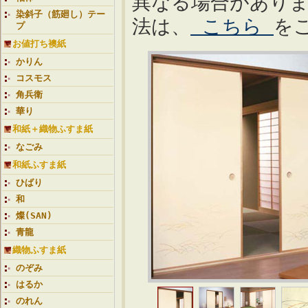
異なる場合があり
染斜子（筋廻し）テー
法は、
こちら
を
プ
お値打ち襖紙
かりん
コスモス
角兵衛
華り
和紙＋織物ふすま紙
なごみ
和紙ふすま紙
ひばり
和
燦(SAN)
青龍
織物ふすま紙
のぞみ
はるか
のれん