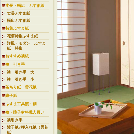
丈長・幅広 ふすま紙
丈長ふすま紙
幅広ふすま紙
特集ふすま紙
花柄特集ふすま紙
洋風・モダン ふすま
紙 特集
おすすめ襖紙
襖 引き手
襖 引き手 大
襖 引き手 小
茶ちり紙・雲花紙
障子紙
ふすま工具類・糊
襖・障子材料職人買い
襖引き手
障子紙/押入れ紙（雲花
紙）