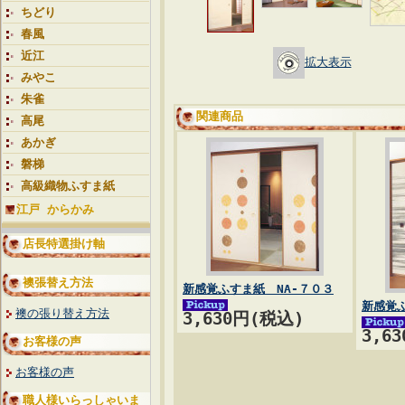
ちどり
春風
近江
拡大表示
みやこ
朱雀
関連商品
高尾
あかぎ
磐梯
高級織物ふすま紙
江戸 からかみ
店長特選掛け軸
襖張替え方法
新感覚ふすま紙 NA-７０３
新感覚ふ
襖の張り替え方法
3,630円(税込)
3,6
お客様の声
お客様の声
職人様いらっしゃいま