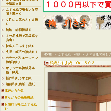
を演出ＡＢ
ふすま紙でモダンな空
間を演出Ｃ
女性に人気のふすま紙
Ｄ
無地 総柄襖紙Ｅ
４枚柄襖紙で高級感を
演出Ｆ
特殊加工ふすま紙Ｇ
丈長・幅広の襖紙ＨＩ
HOME
>
ふすま紙 和紙
>
ふすま紙で癒し
カラーバリエーション
和紙襖紙Ｅ
和紙ふすま紙 YA－５０３
オリジナル襖紙見本
帳 紙苑
新作和紙ふすま紙
越前和紙襖紙 壁紙
江戸からかみ
昔ながらの高級襖紙
お値打ち幅広ふすま紙
TH