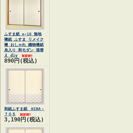
ふすま紙 o-18 無地
襖紙 ふすま リメイク
襖 おしゃれ 織物襖紙
糸入り 和モダン 張替
え diy
890円(税込)
和紙ふすま紙 HIBA－
７０５
3,190円(税込)