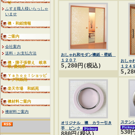
せ
ふすま職人様いらっしゃ
いませ
襖・和紙情報
ご案内
会社案内
送料・お支払方法
おしゃれ和モダン襖紙・壁紙
１２０７
おしゃ
襖・障子張替え 岐阜
5,280円(税込)
１２４
県/愛知県
5,2
Ｙａｈｏｏ！ショッピ
ング和紙苑
楽天市場 和紙苑
襖材料ご案内
襖材料ご案内
ステン
オリジナル 襖 カラー引き
手 ピンク
530
880円(税込)