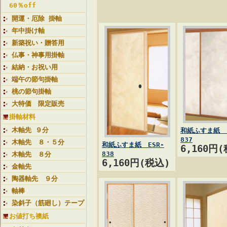
60％off
開運・厄除 掛軸
年中掛け軸
新築祝い・贈答用
仏事・神事用掛軸
結納・お祝い用
端午の節句掛軸
桃の節句掛軸
大特価 限定販売
掛軸材料
木軸先 ９分
和紙ふすま紙 E
837
木軸先 ８・５分
和紙ふすま紙 ESR-
6,160円
838
木軸先 ８分
6,160円(税込)
金軸先
陶器軸先 ９分
軸棒
染斜子（筋廻し）テープ
お値打ち襖紙