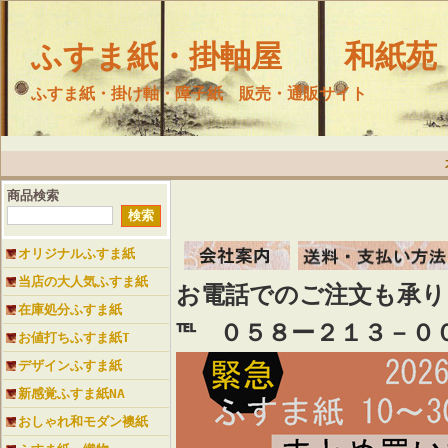
ふすま紙・掛軸屋 和紙苑
ふすま紙・掛け軸・障子紙 販売・通販サイト
商品検索
オリジナルふすま紙
当店の大人気ふすま紙
お電話でのご注文も承
在庫処分ふすま紙
℡ ０５８ー２１３－０
お値打ちふすま紙T
デザインふすま紙
新感覚ふすま紙NA
おしゃれ和モダン襖紙