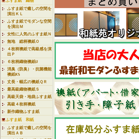
ふすま紙 織物
ふすま紙で癒しの空間を
演出ＫＬ
ふすま紙でモダンな空間
を演出Ｍ
女性に人気のふすま紙Ｎ
無地 総柄襖紙Ｏ
４枚柄襖紙で高級感を演
出Ｐ
６枚柄織物襖紙U
消臭（防臭）・抗菌機能
襖紙KS
丈長・幅広の襖紙ＱＲ
最高級織物襖紙Ｓ
高級天袋・地袋ふすま紙
高級４枚柄襖紙
新作織物ふすま紙
ふすま紙 和紙
ふすま紙で癒しの空間を
演出ＡＢ