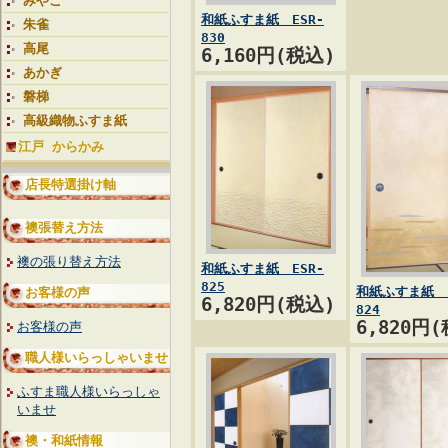
みやこ
和紙ふすま紙 ESR-
朱雀
830
高尾
6,160円(税込)
あかぎ
磐梯
高級織物ふすま紙
江戸 からかみ
店長特選掛け軸
襖張替え方法
襖の張り替え方法
和紙ふすま紙 ESR-
825
和紙ふすま紙 E
お客様の声
6,820円(税込)
824
6,820円
お客様の声
職人様いらっしゃいませ
ふすま職人様いらっしゃ
いませ
襖・和紙情報