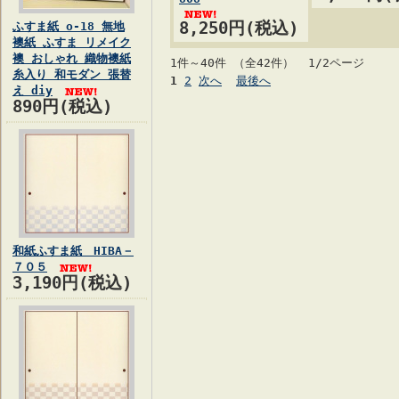
8,250円(税込)
ふすま紙 o-18 無地
襖紙 ふすま リメイク
襖 おしゃれ 織物襖紙
1件～40件 （全42件） 1/2ページ
糸入り 和モダン 張替
1
2
次へ
最後へ
え diy
890円(税込)
和紙ふすま紙 HIBA－
７０５
3,190円(税込)