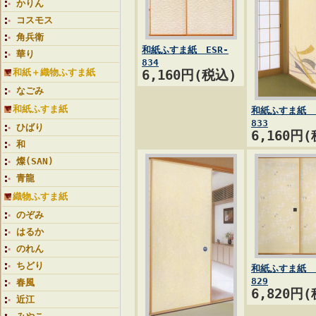
かりん
コスモス
角兵衛
和紙ふすま紙 ESR-
華り
834
和紙＋織物ふすま紙
6,160円(税込)
なごみ
和紙ふすま紙
和紙ふすま紙 E
833
ひばり
6,160円
和
燦(SAN)
青龍
織物ふすま紙
のぞみ
はるか
のれん
ちどり
和紙ふすま紙 E
829
春風
6,820円
近江