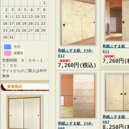
1
2
3
4
5
6
7
8
9
10
11
12
13
14
15
16
17
18
19
20
21
22
23
24
25
26
27
28
29
30
31
和紙ふすま紙 E
今日
和紙ふすま紙 ESR-
811
休業日
812
7,260円
営業時間 ９：００～１
7,260円(税込)
７：００
サイトからのご購入は年中
無休
新着商品
和紙ふすま紙 E
807
和紙ふすま紙 ESR-
8,250円
808