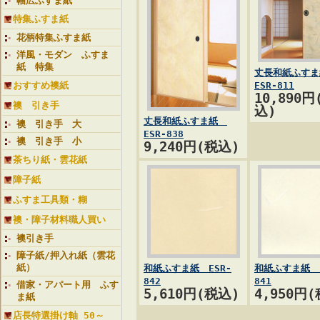
幅広ふすま紙
特集ふすま紙
花柄特集ふすま紙
洋風・モダン ふすま
紙 特集
丈長和紙ふす
おすすめ襖紙
ESR-811
10,890円
襖 引き手
込)
丈長和紙ふすま紙
襖 引き手 大
ESR-838
襖 引き手 小
9,240円(税込)
茶ちり紙・雲花紙
障子紙
ふすま工具類・糊
襖・障子材料職人買い
襖引き手
障子紙/押入れ紙（雲花
紙）
和紙ふすま紙 ESR-
和紙ふすま紙 E
842
841
借家・アパート用 ふす
5,610円(税込)
4,950円
ま紙
店長特選掛け軸 50～