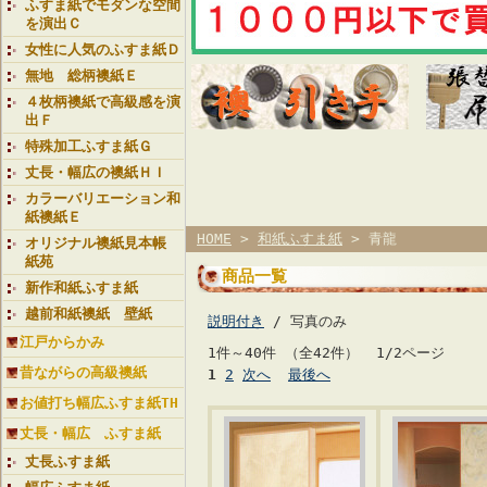
ふすま紙でモダンな空間
を演出Ｃ
女性に人気のふすま紙Ｄ
無地 総柄襖紙Ｅ
４枚柄襖紙で高級感を演
出Ｆ
特殊加工ふすま紙Ｇ
丈長・幅広の襖紙ＨＩ
カラーバリエーション和
紙襖紙Ｅ
HOME
>
和紙ふすま紙
> 青龍
オリジナル襖紙見本帳
紙苑
商品一覧
新作和紙ふすま紙
越前和紙襖紙 壁紙
説明付き
/ 写真のみ
江戸からかみ
1件～40件 （全42件） 1/2ページ
昔ながらの高級襖紙
1
2
次へ
最後へ
お値打ち幅広ふすま紙TH
丈長・幅広 ふすま紙
丈長ふすま紙