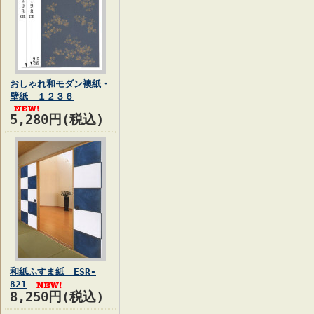
おしゃれ和モダン襖紙・
壁紙 １２３６
5,280円(税込)
和紙ふすま紙 ESR-
821
8,250円(税込)