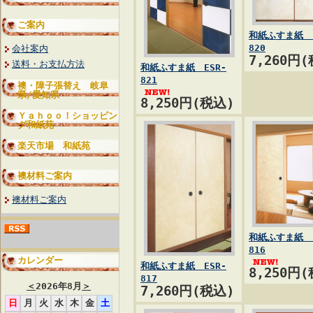
ご案内
和紙ふすま紙 E
820
会社案内
7,260円
送料・お支払方法
和紙ふすま紙 ESR-
821
襖・障子張替え 岐阜
県/愛知県
8,250円(税込)
Ｙａｈｏｏ！ショッピン
グ和紙苑
楽天市場 和紙苑
襖材料ご案内
襖材料ご案内
和紙ふすま紙 E
816
カレンダー
和紙ふすま紙 ESR-
8,250円
817
＜
2026年8月
＞
7,260円(税込)
日
月
火
水
木
金
土