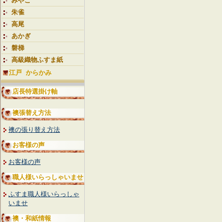
みやこ
朱雀
高尾
あかぎ
磐梯
高級織物ふすま紙
江戸 からかみ
店長特選掛け軸
襖張替え方法
襖の張り替え方法
お客様の声
お客様の声
職人様いらっしゃいませ
ふすま職人様いらっしゃ
いませ
襖・和紙情報