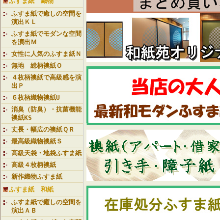
ふすま紙 織物
ふすま紙で癒しの空間を
演出ＫＬ
ふすま紙でモダンな空間
を演出Ｍ
女性に人気のふすま紙Ｎ
無地 総柄襖紙Ｏ
４枚柄襖紙で高級感を演
出Ｐ
６枚柄織物襖紙U
消臭（防臭）・抗菌機能
襖紙KS
丈長・幅広の襖紙ＱＲ
最高級織物襖紙Ｓ
高級天袋・地袋ふすま紙
高級４枚柄襖紙
新作織物ふすま紙
ふすま紙 和紙
ふすま紙で癒しの空間を
演出ＡＢ