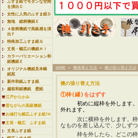
ふすま紙でモダンな空間
を演出Ｃ
女性に人気のふすま紙Ｄ
無地 総柄襖紙Ｅ
４枚柄襖紙で高級感を演
出Ｆ
特殊加工ふすま紙Ｇ
丈長・幅広の襖紙ＨＩ
カラーバリエーション和
紙襖紙Ｅ
HOME
>
襖張替え方法
>
襖の張り替え方法
オリジナル襖紙見本帳
紙苑
新作和紙ふすま紙
襖の張り替え方法
越前和紙襖紙 壁紙
①枠(縁)
をはずす
江戸からかみ
初めに縦枠を外します。
昔ながらの高級襖紙
外れます。
お値打ち幅広ふすま紙TH
次に横枠を外します。枠と
丈長・幅広 ふすま紙
なものを差し込んで、少しずつ
丈長ふすま紙
枠を外したら、どこの枠か