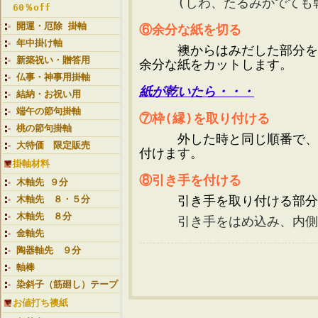
(しわ、たるみがでても乾
60％off
開運・厄除 掛軸
⑥余分な紙を切る
年中掛け軸
襖からはみだした部分を側
新築祝い・贈答用
余分な紙をカットします。
仏事・神事用掛軸
紙が乾いたら・・・
結納・お祝い用
端午の節句掛軸
⑦枠(縁)を取り付ける
桃の節句掛軸
外した時と同じ順番で、ま
大特価 限定販売
付けます。
掛軸材料
⑧引き手を付ける
木軸先 ９分
引き手を取り付ける部分に
木軸先 ８・５分
木軸先 ８分
引き手をはめ込み、内側に
金軸先
陶器軸先 ９分
軸棒
染斜子（筋廻し）テープ
お値打ち襖紙