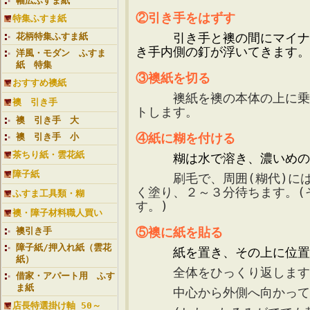
幅広ふすま紙
②引き手をはずす
特集ふすま紙
引き手と襖の間にマイナ
花柄特集ふすま紙
き手内側の釘が浮いてきます。
洋風・モダン ふすま
紙 特集
③襖紙を切る
おすすめ襖紙
襖紙を襖の本体の上に乗せ、
襖 引き手
トします。
襖 引き手 大
④紙に糊を付ける
襖 引き手 小
茶ちり紙・雲花紙
糊は水で溶き、濃いめの
障子紙
刷毛で、周囲(糊代)には濃
く塗り、２～３分待ちます。(
ふすま工具類・糊
す。)
襖・障子材料職人買い
⑤襖に紙を貼る
襖引き手
障子紙/押入れ紙（雲花
紙を置き、その上に位置を
紙）
全体をひっくり返します
借家・アパート用 ふす
ま紙
中心から外側へ向かって撫
店長特選掛け軸 50～