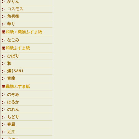
かりん
コスモス
角兵衛
華り
和紙＋織物ふすま紙
なごみ
和紙ふすま紙
ひばり
和
燦(SAN)
青龍
織物ふすま紙
のぞみ
はるか
のれん
ちどり
春風
近江