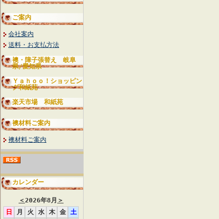
ご案内
会社案内
送料・お支払方法
襖・障子張替え 岐阜
県/愛知県
Ｙａｈｏｏ！ショッピン
グ和紙苑
楽天市場 和紙苑
襖材料ご案内
襖材料ご案内
カレンダー
＜
2026年8月
＞
日
月
火
水
木
金
土