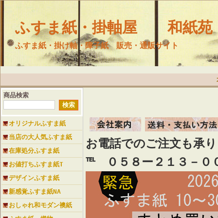
ふすま紙・掛軸屋 和紙苑
ふすま紙・掛け軸・障子紙 販売・通販サイト
商品検索
オリジナルふすま紙
当店の大人気ふすま紙
お電話でのご注文も承
在庫処分ふすま紙
℡ ０５８ー２１３－０
お値打ちふすま紙T
デザインふすま紙
新感覚ふすま紙NA
おしゃれ和モダン襖紙