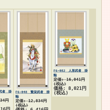
F6-082 人形武者 掛
軸
定価: 16,041円
(税込)
価格: 8,021円
起武者 掛
F6-048 繁栄武者 掛
(税込)
軸
834円
定価: 12,834円
(税込)
416円
価格: 6,416円