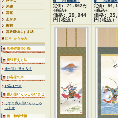
みやこ
軸 【送料無料】
軸 【送料無料
定価: 74,862円
定価: 64,
朱雀
(税込)
(税込)
高尾
価格: 29,944
価格: 25,
あかぎ
円(税込)
円(税込)
磐梯
高級織物ふすま紙
江戸 からかみ
店長特選掛け軸
襖張替え方法
襖の張り替え方法
お客様の声
お客様の声
職人様いらっしゃいませ
ふすま職人様いらっしゃ
いませ
襖・和紙情報