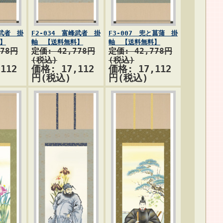
世武者 掛
F2-034 富峰武者 掛
F3-007 兜と菖蒲 掛
】
軸 【送料無料】
軸 【送料無料】
778円
定価: 42,778円
定価: 42,778円
(税込)
(税込)
112
価格: 17,112
価格: 17,112
円(税込)
円(税込)