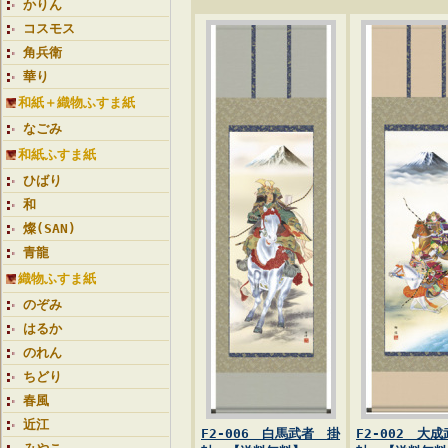
かりん
コスモス
角兵衛
華り
和紙＋織物ふすま紙
なごみ
和紙ふすま紙
ひばり
和
燦(SAN)
青龍
織物ふすま紙
のぞみ
はるか
のれん
ちどり
春風
近江
F2-006 白馬武者 掛
F2-002 大