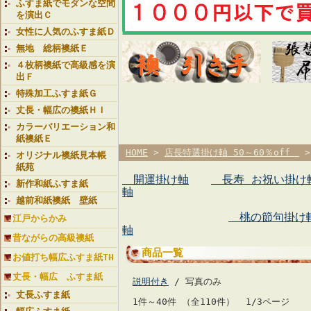
ふすま紙でモダンな空間
を演出Ｃ
女性に人気のふすま紙Ｄ
無地 総柄襖紙Ｅ
４枚柄襖紙で高級感を演
出Ｆ
特殊加工ふすま紙Ｇ
丈長・幅広の襖紙ＨＩ
カラーバリエーション和
紙襖紙Ｅ
HOME
>
店長特選掛け軸 50～60％off
>
オリジナル襖紙見本帳
紙苑
開運掛け軸
長寿 お祝い掛け
新作和紙ふすま紙
軸
越前和紙襖紙 壁紙
桃の節句掛け
江戸からかみ
軸
昔ながらの高級襖紙
商品一覧
お値打ち幅広ふすま紙TH
丈長・幅広 ふすま紙
説明付き
/ 写真のみ
丈長ふすま紙
1件～40件 （全110件） 1/3ページ