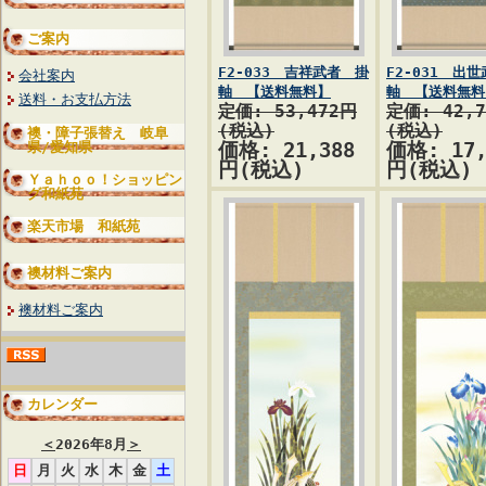
ご案内
F2-033 吉祥武者 掛
F2-031 出
会社案内
軸 【送料無料】
軸 【送料無料
送料・お支払方法
定価: 53,472円
定価: 42,
(税込)
(税込)
襖・障子張替え 岐阜
県/愛知県
価格: 21,388
価格: 17,
円(税込)
円(税込)
Ｙａｈｏｏ！ショッピン
グ和紙苑
楽天市場 和紙苑
襖材料ご案内
襖材料ご案内
カレンダー
＜
2026年8月
＞
日
月
火
水
木
金
土