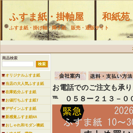
ふすま紙・掛軸屋 和紙苑
ふすま紙・掛け軸・障子紙 販売・通販サイト
商品検索
オリジナルふすま紙
当店の大人気ふすま紙
お電話でのご注文も承
在庫処分ふすま紙
℡ ０５８ー２１３－０
お値打ちふすま紙T
デザインふすま紙
新感覚ふすま紙NA
おしゃれ和モダン襖紙