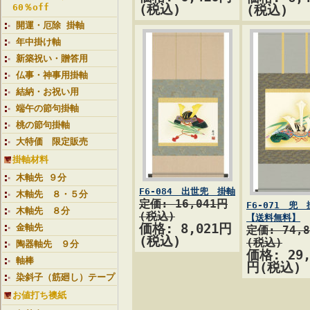
60％off
(税込)
(税込)
開運・厄除 掛軸
年中掛け軸
新築祝い・贈答用
仏事・神事用掛軸
結納・お祝い用
端午の節句掛軸
桃の節句掛軸
大特価 限定販売
掛軸材料
木軸先 ９分
F6-084 出世兜 掛軸
木軸先 ８・５分
定価: 16,041円
F6-071 兜
木軸先 ８分
(税込)
【送料無料】
価格: 8,021円
金軸先
定価: 74,
(税込)
(税込)
陶器軸先 ９分
価格: 29,
軸棒
円(税込)
染斜子（筋廻し）テープ
お値打ち襖紙