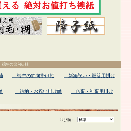
 端午の節句掛軸
軸
端午の節句掛け軸
新築祝い・贈答用掛け
軸
結納・お祝い掛け軸
仏事・神事用掛け
並び順：