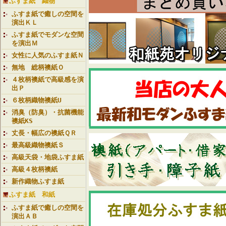
ふすま紙 織物
ふすま紙で癒しの空間を
演出ＫＬ
ふすま紙でモダンな空間
を演出Ｍ
女性に人気のふすま紙Ｎ
無地 総柄襖紙Ｏ
４枚柄襖紙で高級感を演
出Ｐ
６枚柄織物襖紙U
消臭（防臭）・抗菌機能
襖紙KS
丈長・幅広の襖紙ＱＲ
最高級織物襖紙Ｓ
高級天袋・地袋ふすま紙
高級４枚柄襖紙
新作織物ふすま紙
ふすま紙 和紙
ふすま紙で癒しの空間を
演出ＡＢ