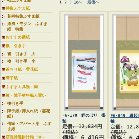
幅広ふすま紙
1
2
3
次へ
最後へ
特集ふすま紙
花柄特集ふすま紙
洋風・モダン ふすま
紙 特集
おすすめ襖紙
襖 引き手
襖 引き手 大
襖 引き手 小
茶ちり紙・雲花紙
障子紙
ふすま工具類・糊
襖・障子材料職人買い
襖引き手
障子紙/押入れ紙（雲花
F6-170 鯉のぼり 掛
F6-049 縁
紙）
軸
軸
借家・アパート用 ふす
定価: 12,834円
定価: 12,
ま紙
(税込)
(税込)
価格: 6,416円
店長特選掛け軸 50～
価格: 6,