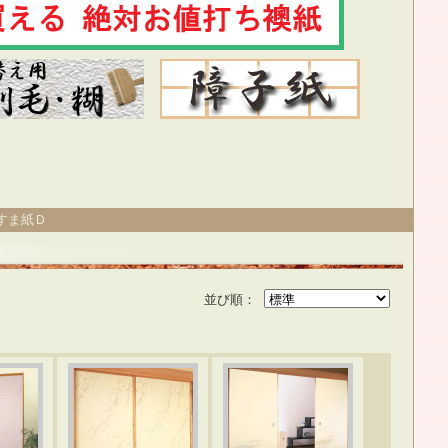
すま紙Ｄ
並び順：