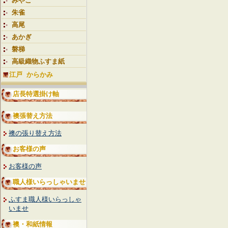
みやこ
朱雀
高尾
あかぎ
磐梯
高級織物ふすま紙
江戸 からかみ
店長特選掛け軸
襖張替え方法
襖の張り替え方法
お客様の声
お客様の声
職人様いらっしゃいませ
ふすま職人様いらっしゃ
いませ
襖・和紙情報