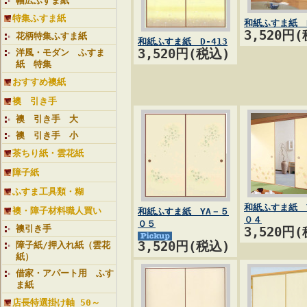
幅広ふすま紙
特集ふすま紙
和紙ふすま紙 D
3,520円
花柄特集ふすま紙
和紙ふすま紙 D-413
3,520円(税込)
洋風・モダン ふすま
紙 特集
おすすめ襖紙
襖 引き手
襖 引き手 大
襖 引き手 小
茶ちり紙・雲花紙
障子紙
ふすま工具類・糊
和紙ふすま紙 
襖・障子材料職人買い
和紙ふすま紙 YA－５
０４
０５
襖引き手
3,520円
3,520円(税込)
障子紙/押入れ紙（雲花
紙）
借家・アパート用 ふす
ま紙
店長特選掛け軸 50～