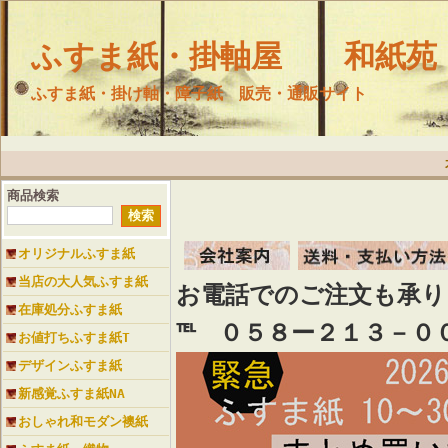
ふすま紙・掛軸屋 和紙苑
ふすま紙・掛け軸・障子紙 販売・通販サイト
商品検索
オリジナルふすま紙
当店の大人気ふすま紙
お電話でのご注文も承
在庫処分ふすま紙
℡ ０５８ー２１３－０
お値打ちふすま紙T
デザインふすま紙
新感覚ふすま紙NA
おしゃれ和モダン襖紙