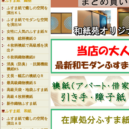
ふすま紙 織物
ふすま紙で癒しの空間を
演出ＫＬ
ふすま紙でモダンな空間
を演出Ｍ
女性に人気のふすま紙Ｎ
無地 総柄襖紙Ｏ
４枚柄襖紙で高級感を演
出Ｐ
６枚柄織物襖紙U
消臭（防臭）・抗菌機能
襖紙KS
丈長・幅広の襖紙ＱＲ
最高級織物襖紙Ｓ
高級天袋・地袋ふすま紙
高級４枚柄襖紙
新作織物ふすま紙
ふすま紙 和紙
ふすま紙で癒しの空間を
演出ＡＢ