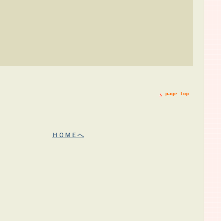
page top
ＨＯＭＥへ