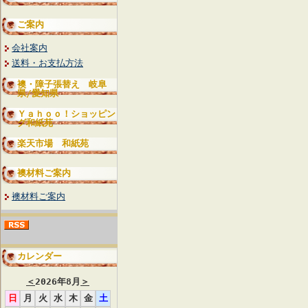
ご案内
会社案内
送料・お支払方法
襖・障子張替え 岐阜
県/愛知県
Ｙａｈｏｏ！ショッピン
グ和紙苑
楽天市場 和紙苑
襖材料ご案内
襖材料ご案内
カレンダー
＜
2026年8月
＞
日
月
火
水
木
金
土