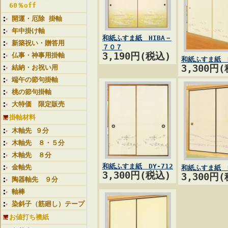
60％off
開運・厄除 掛軸
年中掛け軸
和紙ふすま紙 HIBA－
新築祝い・贈答用
７０７
3,190円(税込)
仏事・神事用掛軸
和紙ふすま紙 D
3,300円
結納・お祝い用
端午の節句掛軸
桃の節句掛軸
大特価 限定販売
掛軸材料
木軸先 ９分
木軸先 ８・５分
木軸先 ８分
和紙ふすま紙 DY-712
金軸先
和紙ふすま紙 D
3,300円(税込)
3,300円
陶器軸先 ９分
軸棒
染斜子（筋廻し）テープ
お値打ち襖紙