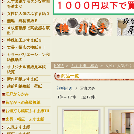
ふすま紙でモダンな空間
を演出Ｃ
女性に人気のふすま紙Ｄ
無地 総柄襖紙Ｅ
４枚柄襖紙で高級感を演
出Ｆ
特殊加工ふすま紙Ｇ
丈長・幅広の襖紙ＨＩ
カラーバリエーション和
紙襖紙Ｅ
HOME
>
ふすま紙 和紙
> 女性に人気のふ
オリジナル襖紙見本帳
紙苑
商品一覧
新作和紙ふすま紙
越前和紙襖紙 壁紙
説明付き
/ 写真のみ
江戸からかみ
1件～17件 （全17件）
昔ながらの高級襖紙
お値打ち幅広ふすま紙TH
丈長・幅広 ふすま紙
丈長ふすま紙