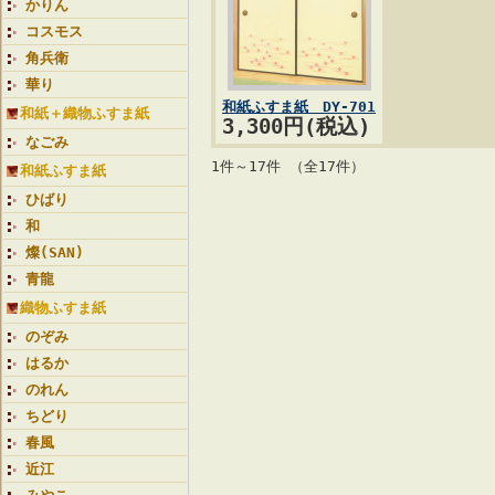
かりん
コスモス
角兵衛
華り
和紙ふすま紙 DY-701
和紙＋織物ふすま紙
3,300円(税込)
なごみ
1件～17件 （全17件）
和紙ふすま紙
ひばり
和
燦(SAN)
青龍
織物ふすま紙
のぞみ
はるか
のれん
ちどり
春風
近江