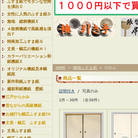
ふすま紙でモダンな空間
を演出Ｃ
女性に人気のふすま紙Ｄ
無地 総柄襖紙Ｅ
４枚柄襖紙で高級感を演
出Ｆ
特殊加工ふすま紙Ｇ
丈長・幅広の襖紙ＨＩ
カラーバリエーション和
紙襖紙Ｅ
HOME
>
織物ふすま紙
> のれん
オリジナル襖紙見本帳
紙苑
商品一覧
新作和紙ふすま紙
越前和紙襖紙 壁紙
説明付き
/ 写真のみ
江戸からかみ
1件～30件 （全30件）
昔ながらの高級襖紙
お値打ち幅広ふすま紙TH
丈長・幅広 ふすま紙
丈長ふすま紙