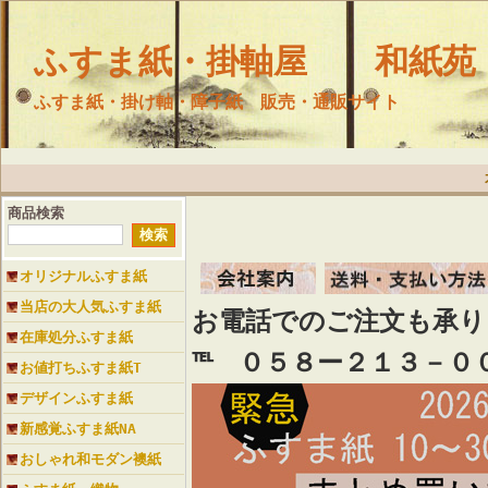
ふすま紙・掛軸屋 和紙苑
ふすま紙・掛け軸・障子紙 販売・通販サイト
商品検索
オリジナルふすま紙
当店の大人気ふすま紙
お電話でのご注文も承
在庫処分ふすま紙
℡ ０５８ー２１３－０
お値打ちふすま紙T
デザインふすま紙
新感覚ふすま紙NA
おしゃれ和モダン襖紙