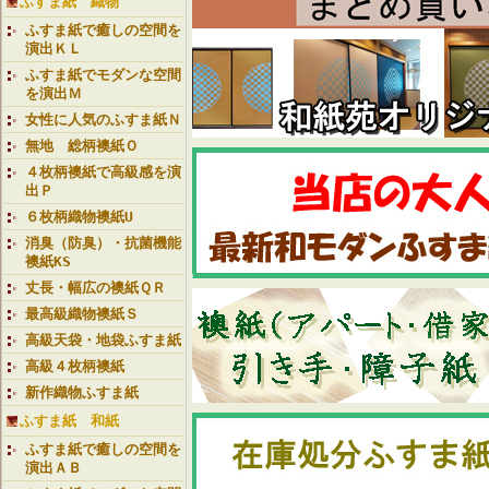
ふすま紙 織物
ふすま紙で癒しの空間を
演出ＫＬ
ふすま紙でモダンな空間
を演出Ｍ
女性に人気のふすま紙Ｎ
無地 総柄襖紙Ｏ
４枚柄襖紙で高級感を演
出Ｐ
６枚柄織物襖紙U
消臭（防臭）・抗菌機能
襖紙KS
丈長・幅広の襖紙ＱＲ
最高級織物襖紙Ｓ
高級天袋・地袋ふすま紙
高級４枚柄襖紙
新作織物ふすま紙
ふすま紙 和紙
ふすま紙で癒しの空間を
演出ＡＢ