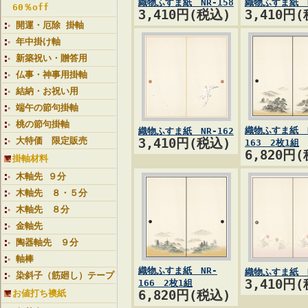
織物ふすま紙 NR-158
織物ふすま紙 N
60％off
3,410円(税込)
3,410円
開運・厄除 掛軸
年中掛け軸
新築祝い・贈答用
仏事・神事用掛軸
結納・お祝い用
端午の節句掛軸
桃の節句掛軸
織物ふすま紙 N
織物ふすま紙 NR-162
大特価 限定販売
3,410円(税込)
163 2枚1組
6,820円
掛軸材料
木軸先 ９分
木軸先 ８・５分
木軸先 ８分
金軸先
陶器軸先 ９分
軸棒
織物ふすま紙 NR-
織物ふすま紙 N
染斜子（筋廻し）テープ
3,410円
166 2枚1組
お値打ち襖紙
6,820円(税込)