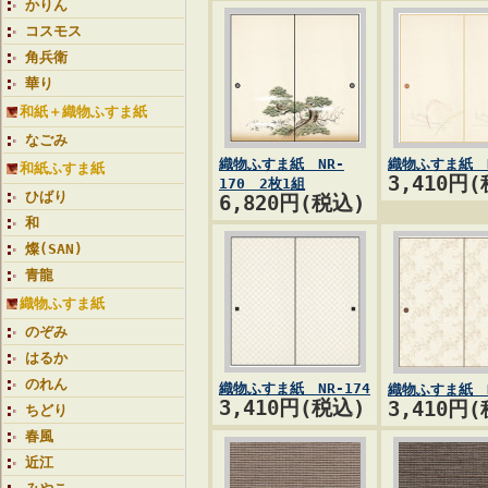
かりん
コスモス
角兵衛
華り
和紙＋織物ふすま紙
なごみ
織物ふすま紙 NR-
織物ふすま紙 N
和紙ふすま紙
3,410円
170 2枚1組
ひばり
6,820円(税込)
和
燦(SAN)
青龍
織物ふすま紙
のぞみ
はるか
のれん
織物ふすま紙 NR-174
織物ふすま紙 N
3,410円(税込)
3,410円
ちどり
春風
近江