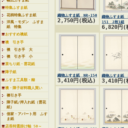
幅広ふすま紙
特集ふすま紙
花柄特集ふすま紙
織物ふすま紙 NR-150
織物ふすま紙 N
2,750円(税込)
洋風・モダン ふすま
151 2枚1組
6,820円
紙 特集
おすすめ襖紙
襖 引き手
襖 引き手 大
襖 引き手 小
茶ちり紙・雲花紙
障子紙
織物ふすま紙 NR-154
織物ふすま紙 N
3,410円(税込)
ふすま工具類・糊
3,410円
襖・障子材料職人買い
襖引き手
障子紙/押入れ紙（雲花
紙）
借家・アパート用 ふす
ま紙
店長特選掛け軸 50～