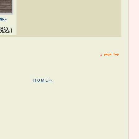
R-
(税込)
page top
ＨＯＭＥへ