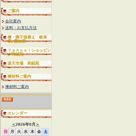
ご案内
会社案内
送料・お支払方法
襖・障子張替え 岐阜
県/愛知県
Ｙａｈｏｏ！ショッピン
グ和紙苑
楽天市場 和紙苑
襖材料ご案内
襖材料ご案内
カレンダー
＜
2026年8月
＞
日
月
火
水
木
金
土