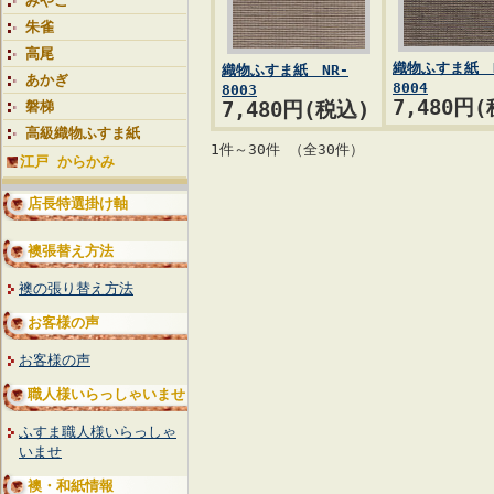
みやこ
朱雀
高尾
織物ふすま紙 N
織物ふすま紙 NR-
あかぎ
8004
8003
7,480円
磐梯
7,480円(税込)
高級織物ふすま紙
1件～30件 （全30件）
江戸 からかみ
店長特選掛け軸
襖張替え方法
襖の張り替え方法
お客様の声
お客様の声
職人様いらっしゃいませ
ふすま職人様いらっしゃ
いませ
襖・和紙情報