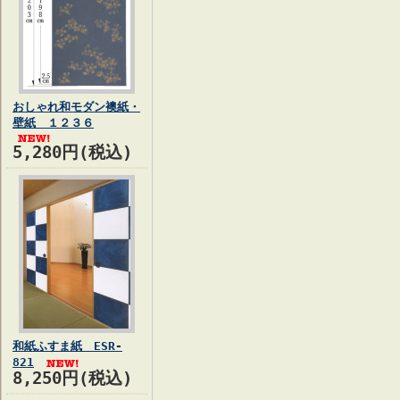
おしゃれ和モダン襖紙・
壁紙 １２３６
5,280円(税込)
和紙ふすま紙 ESR-
821
8,250円(税込)