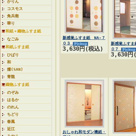
かりん
コスモス
角兵衛
華り
和紙＋織物ふすま紙
新感覚ふすま紙 NA-７
なごみ
０３
新感覚ふすま紙
和紙ふすま紙
3,630円(税込)
０７
3,630円
ひばり
和
燦(SAN)
青龍
織物ふすま紙
のぞみ
はるか
のれん
ちどり
春風
近江
おしゃれ和モダン襖紙・