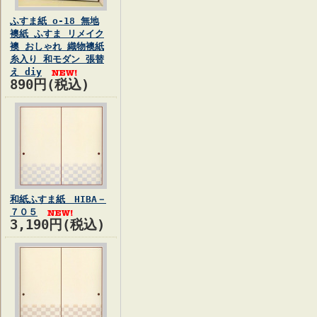
ふすま紙 o-18 無地
襖紙 ふすま リメイク
襖 おしゃれ 織物襖紙
糸入り 和モダン 張替
え diy
890円(税込)
和紙ふすま紙 HIBA－
７０５
3,190円(税込)