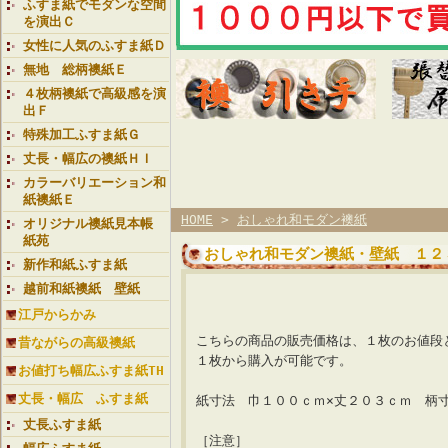
ふすま紙でモダンな空間
を演出Ｃ
女性に人気のふすま紙Ｄ
無地 総柄襖紙Ｅ
４枚柄襖紙で高級感を演
出Ｆ
特殊加工ふすま紙Ｇ
丈長・幅広の襖紙ＨＩ
カラーバリエーション和
紙襖紙Ｅ
HOME
>
おしゃれ和モダン襖紙
オリジナル襖紙見本帳
紙苑
おしゃれ和モダン襖紙・壁紙 １
新作和紙ふすま紙
越前和紙襖紙 壁紙
【襖紙ランク 星
江戸からかみ
こちらの商品の販売価格は、１枚のお値段
昔ながらの高級襖紙
１枚から購入が可能です。
お値打ち幅広ふすま紙TH
丈長・幅広 ふすま紙
紙寸法 巾１００ｃｍ×丈２０３ｃｍ 柄
丈長ふすま紙
［注意］