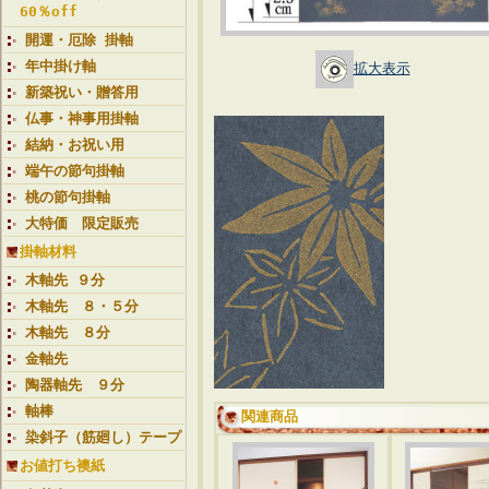
60％off
開運・厄除 掛軸
年中掛け軸
拡大表示
新築祝い・贈答用
仏事・神事用掛軸
結納・お祝い用
端午の節句掛軸
桃の節句掛軸
大特価 限定販売
掛軸材料
木軸先 ９分
木軸先 ８・５分
木軸先 ８分
金軸先
陶器軸先 ９分
軸棒
関連商品
染斜子（筋廻し）テープ
お値打ち襖紙