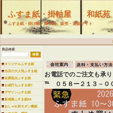
ふすま紙・掛軸屋 和紙苑
ふすま紙・掛け軸・障子紙 販売・通販サイト
商品検索
オリジナルふすま紙
当店の大人気ふすま紙
お電話でのご注文も承
在庫処分ふすま紙
℡ ０５８ー２１３－０
お値打ちふすま紙T
デザインふすま紙
新感覚ふすま紙NA
おしゃれ和モダン襖紙