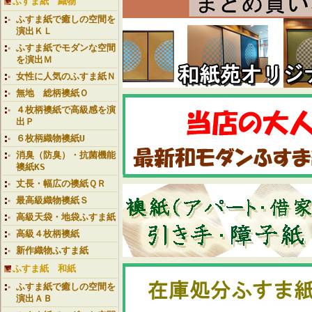
ふすま紙 織物
ふすま紙で癒しの空間を
演出ＫＬ
ふすま紙でモダンな空間
を演出Ｍ
女性に人気のふすま紙Ｎ
無地 総柄襖紙Ｏ
４枚柄襖紙で高級感を演
出Ｐ
６枚柄織物襖紙U
消臭（防臭）・抗菌機能
襖紙KS
丈長・幅広の襖紙ＱＲ
最高級織物襖紙Ｓ
高級天袋・地袋ふすま紙
高級４枚柄襖紙
新作織物ふすま紙
ふすま紙 和紙
ふすま紙で癒しの空間を
演出ＡＢ