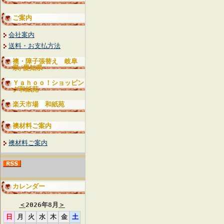
ご案内
会社案内
送料・お支払方法
襖・障子張替え 岐阜
県/愛知県
Ｙａｈｏｏ！ショッピン
グ和紙苑
楽天市場 和紙苑
襖材料ご案内
襖材料ご案内
カレンダー
＜
2026年8月
＞
日
月
火
水
木
金
土