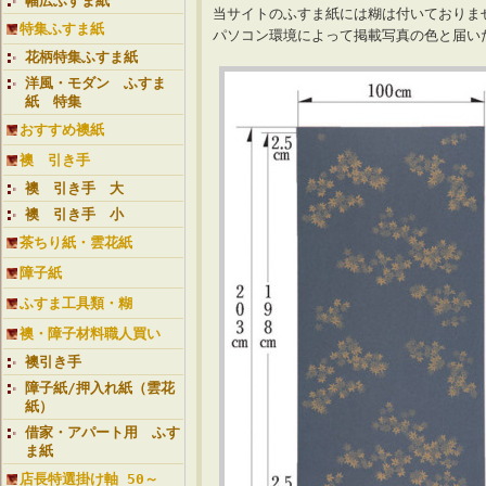
幅広ふすま紙
当サイトのふすま紙には糊は付いておりま
特集ふすま紙
パソコン環境によって掲載写真の色と届
花柄特集ふすま紙
洋風・モダン ふすま
紙 特集
おすすめ襖紙
襖 引き手
襖 引き手 大
襖 引き手 小
茶ちり紙・雲花紙
障子紙
ふすま工具類・糊
襖・障子材料職人買い
襖引き手
障子紙/押入れ紙（雲花
紙）
借家・アパート用 ふす
ま紙
店長特選掛け軸 50～