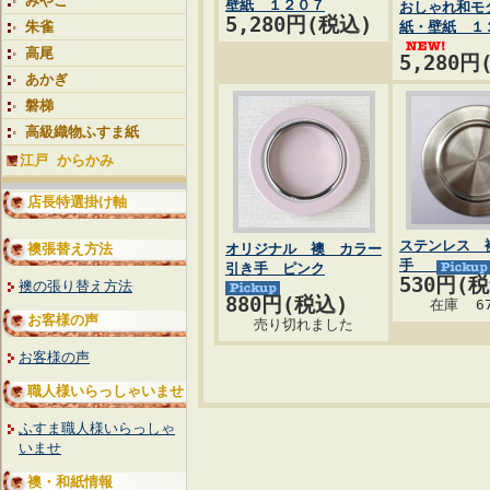
みやこ
壁紙 １２０７
おしゃれ和モ
5,280円(税込)
朱雀
紙・壁紙 １
高尾
5,280円
あかぎ
磐梯
高級織物ふすま紙
江戸 からかみ
店長特選掛け軸
ステンレス 
襖張替え方法
オリジナル 襖 カラー
手
引き手 ピンク
530円(
襖の張り替え方法
880円(税込)
在庫 6
お客様の声
売り切れました
お客様の声
職人様いらっしゃいませ
ふすま職人様いらっしゃ
いませ
襖・和紙情報