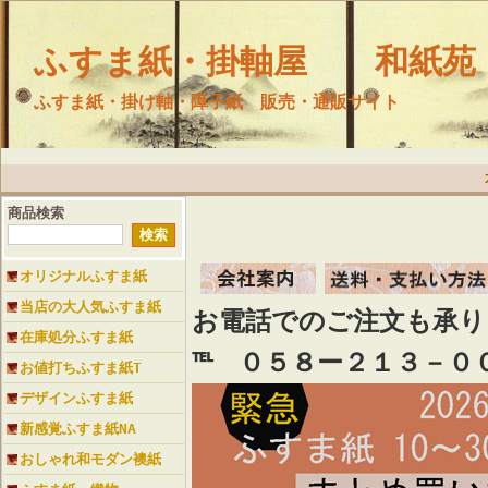
ふすま紙・掛軸屋 和紙苑
ふすま紙・掛け軸・障子紙 販売・通販サイト
商品検索
オリジナルふすま紙
当店の大人気ふすま紙
お電話でのご注文も承
在庫処分ふすま紙
℡ ０５８ー２１３－０
お値打ちふすま紙T
デザインふすま紙
新感覚ふすま紙NA
おしゃれ和モダン襖紙