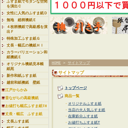
ふすま紙でモダンな空間
を演出Ｃ
女性に人気のふすま紙Ｄ
無地 総柄襖紙Ｅ
４枚柄襖紙で高級感を演
出Ｆ
特殊加工ふすま紙Ｇ
丈長・幅広の襖紙ＨＩ
カラーバリエーション和
紙襖紙Ｅ
HOME
>
サイトマップ
オリジナル襖紙見本帳
紙苑
サイトマップ
新作和紙ふすま紙
越前和紙襖紙 壁紙
トップページ
江戸からかみ
商品一覧
昔ながらの高級襖紙
・
オリジナルふすま紙
お値打ち幅広ふすま紙TH
・
当店の大人気ふすま紙
丈長・幅広 ふすま紙
・
在庫処分ふすま紙
丈長ふすま紙
・
お値打ちふすま紙T