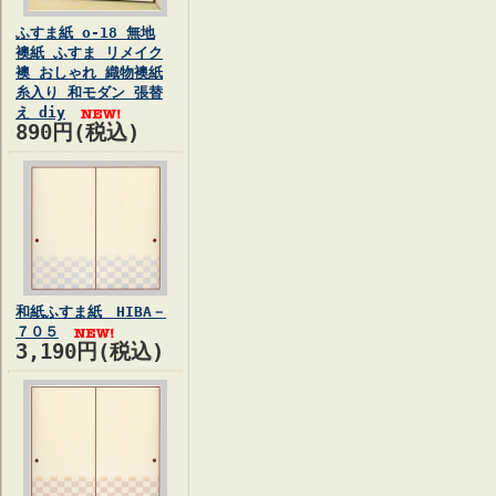
ふすま紙 o-18 無地
襖紙 ふすま リメイク
襖 おしゃれ 織物襖紙
糸入り 和モダン 張替
え diy
890円(税込)
和紙ふすま紙 HIBA－
７０５
3,190円(税込)