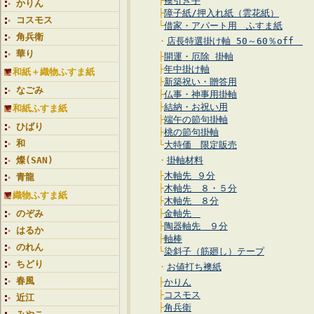
├
襖引き手
かりん
├
障子紙/押入れ紙（雲花紙）
コスモス
└
借家・アパート用 ふすま紙
角兵衛
・
店長特選掛け軸 50～60％off
華り
├
開運・厄除 掛軸
├
年中掛け軸
和紙＋織物ふすま紙
├
新築祝い・贈答用
なごみ
├
仏事・神事用掛軸
├
結納・お祝い用
和紙ふすま紙
├
端午の節句掛軸
ひばり
├
桃の節句掛軸
和
└
大特価 限定販売
燦(SAN)
・
掛軸材料
├
木軸先 ９分
青龍
├
木軸先 ８・５分
織物ふすま紙
├
木軸先 ８分
のぞみ
├
金軸先
├
陶器軸先 ９分
はるか
├
軸棒
のれん
└
染斜子（筋廻し）テープ
ちどり
・
お値打ち襖紙
春風
├
かりん
├
コスモス
近江
├
角兵衛