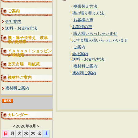
・
襖張替え方法
ご案内
└
襖の張り替え方法
・
お客様の声
会社案内
└
お客様の声
送料・お支払方法
・
職人様いらっしゃいませ
襖・障子張替え 岐阜
└
ふすま職人様いらっしゃいませ
県/愛知県
・
ご案内
Ｙａｈｏｏ！ショッピン
├
会社案内
グ和紙苑
└
送料・お支払方法
楽天市場 和紙苑
・
襖材料ご案内
└
襖材料ご案内
襖材料ご案内
襖材料ご案内
カレンダー
＜
2026年8月
＞
日
月
火
水
木
金
土