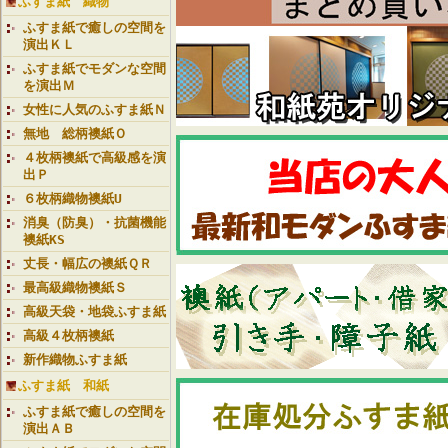
ふすま紙 織物
ふすま紙で癒しの空間を
演出ＫＬ
ふすま紙でモダンな空間
を演出Ｍ
女性に人気のふすま紙Ｎ
無地 総柄襖紙Ｏ
４枚柄襖紙で高級感を演
出Ｐ
６枚柄織物襖紙U
消臭（防臭）・抗菌機能
襖紙KS
丈長・幅広の襖紙ＱＲ
最高級織物襖紙Ｓ
高級天袋・地袋ふすま紙
高級４枚柄襖紙
新作織物ふすま紙
ふすま紙 和紙
ふすま紙で癒しの空間を
演出ＡＢ