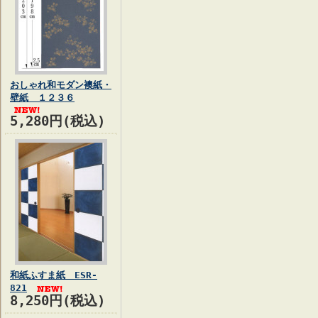
おしゃれ和モダン襖紙・
壁紙 １２３６
5,280円(税込)
和紙ふすま紙 ESR-
821
8,250円(税込)