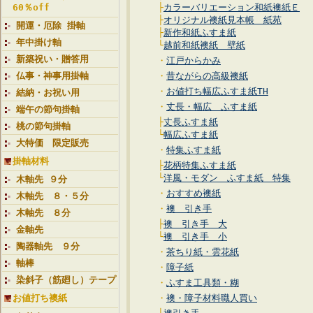
60％off
├
カラーバリエーション和紙襖紙Ｅ
├
オリジナル襖紙見本帳 紙苑
開運・厄除 掛軸
├
新作和紙ふすま紙
年中掛け軸
└
越前和紙襖紙 壁紙
新築祝い・贈答用
・
江戸からかみ
仏事・神事用掛軸
・
昔ながらの高級襖紙
・
お値打ち幅広ふすま紙TH
結納・お祝い用
・
丈長・幅広 ふすま紙
端午の節句掛軸
├
丈長ふすま紙
桃の節句掛軸
└
幅広ふすま紙
大特価 限定販売
・
特集ふすま紙
掛軸材料
├
花柄特集ふすま紙
└
洋風・モダン ふすま紙 特集
木軸先 ９分
・
おすすめ襖紙
木軸先 ８・５分
・
襖 引き手
木軸先 ８分
├
襖 引き手 大
金軸先
└
襖 引き手 小
陶器軸先 ９分
・
茶ちり紙・雲花紙
軸棒
・
障子紙
染斜子（筋廻し）テープ
・
ふすま工具類・糊
お値打ち襖紙
・
襖・障子材料職人買い