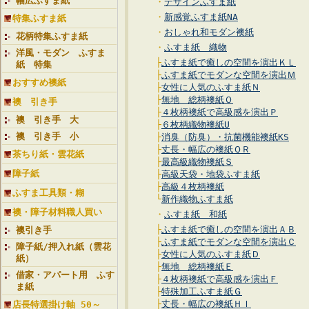
幅広ふすま紙
・
デザインふすま紙
・
新感覚ふすま紙NA
特集ふすま紙
・
おしゃれ和モダン襖紙
花柄特集ふすま紙
・
ふすま紙 織物
洋風・モダン ふすま
├
ふすま紙で癒しの空間を演出ＫＬ
紙 特集
├
ふすま紙でモダンな空間を演出Ｍ
おすすめ襖紙
├
女性に人気のふすま紙Ｎ
├
無地 総柄襖紙Ｏ
襖 引き手
├
４枚柄襖紙で高級感を演出Ｐ
襖 引き手 大
├
６枚柄織物襖紙U
襖 引き手 小
├
消臭（防臭）・抗菌機能襖紙KS
├
丈長・幅広の襖紙ＱＲ
茶ちり紙・雲花紙
├
最高級織物襖紙Ｓ
障子紙
├
高級天袋・地袋ふすま紙
├
高級４枚柄襖紙
ふすま工具類・糊
└
新作織物ふすま紙
襖・障子材料職人買い
・
ふすま紙 和紙
├
ふすま紙で癒しの空間を演出ＡＢ
襖引き手
├
ふすま紙でモダンな空間を演出Ｃ
障子紙/押入れ紙（雲花
├
女性に人気のふすま紙Ｄ
紙）
├
無地 総柄襖紙Ｅ
借家・アパート用 ふす
├
４枚柄襖紙で高級感を演出Ｆ
ま紙
├
特殊加工ふすま紙Ｇ
├
丈長・幅広の襖紙ＨＩ
店長特選掛け軸 50～