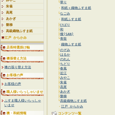
みやこ
└
華り
朱雀
・
和紙＋織物ふすま紙
高尾
└
なごみ
あかぎ
・
和紙ふすま紙
磐梯
├
ひばり
├
和
高級織物ふすま紙
├
燦(SAN)
江戸 からかみ
└
青龍
・
織物ふすま紙
店長特選掛け軸
├
のぞみ
├
はるか
襖張替え方法
├
のれん
├
ちどり
襖の張り替え方法
├
春風
├
近江
お客様の声
├
みやこ
├
朱雀
お客様の声
├
高尾
├
あかぎ
職人様いらっしゃいませ
├
磐梯
ふすま職人様いらっしゃ
└
高級織物ふすま紙
いませ
・
江戸 からかみ
襖・和紙情報
コンテンツ一覧