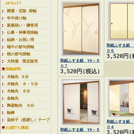
60％off
開運・厄除 掛軸
年中掛け軸
新築祝い・贈答用
仏事・神事用掛軸
結納・お祝い用
和紙ふすま紙 
端午の節句掛軸
０６
桃の節句掛軸
3,520円
和紙ふすま紙 YA－５
大特価 限定販売
０７
掛軸材料
3,520円(税込)
木軸先 ９分
木軸先 ８・５分
木軸先 ８分
金軸先
陶器軸先 ９分
軸棒
染斜子（筋廻し）テープ
和紙ふすま紙 
０４
お値打ち襖紙
和紙ふすま紙 YA－５
3,520円