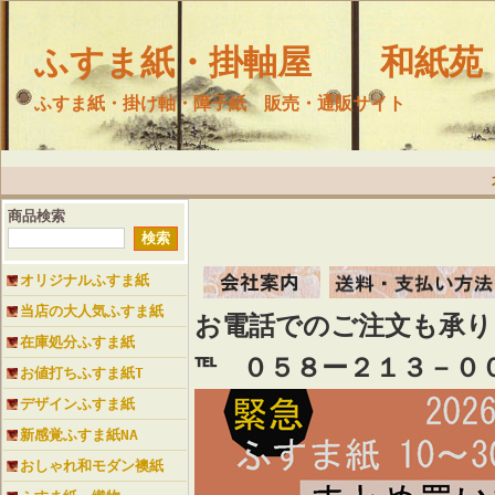
ふすま紙・掛軸屋 和紙苑
ふすま紙・掛け軸・障子紙 販売・通販サイト
商品検索
オリジナルふすま紙
当店の大人気ふすま紙
お電話でのご注文も承
在庫処分ふすま紙
℡ ０５８ー２１３－０
お値打ちふすま紙T
デザインふすま紙
新感覚ふすま紙NA
おしゃれ和モダン襖紙