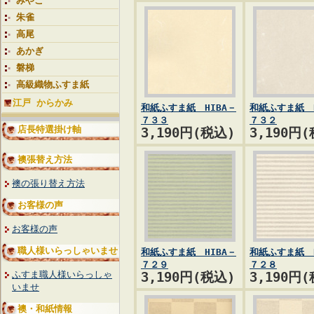
みやこ
朱雀
高尾
あかぎ
磐梯
高級織物ふすま紙
江戸 からかみ
和紙ふすま紙 HIBA－
和紙ふすま紙 H
７３３
７３２
店長特選掛け軸
3,190円(税込)
3,190円
襖張替え方法
襖の張り替え方法
お客様の声
お客様の声
職人様いらっしゃいませ
和紙ふすま紙 HIBA－
和紙ふすま紙 H
７２９
７２８
ふすま職人様いらっしゃ
3,190円(税込)
3,190円
いませ
襖・和紙情報