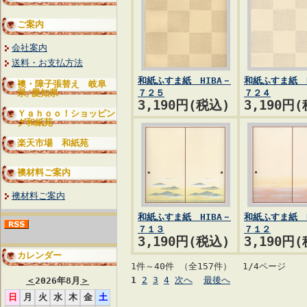
ご案内
会社案内
送料・お支払方法
和紙ふすま紙 HIBA－
和紙ふすま紙 H
襖・障子張替え 岐阜
県/愛知県
７２５
７２４
3,190円(税込)
3,190円
Ｙａｈｏｏ！ショッピン
グ和紙苑
楽天市場 和紙苑
襖材料ご案内
襖材料ご案内
和紙ふすま紙 HIBA－
和紙ふすま紙 H
７１３
７１２
3,190円(税込)
3,190円
カレンダー
1件～40件 （全157件） 1/4ページ
1
2
3
4
次へ
最後へ
＜
2026年8月
＞
日
月
火
水
木
金
土