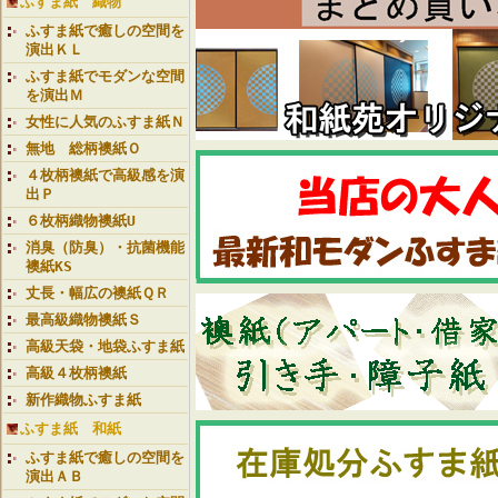
ふすま紙 織物
ふすま紙で癒しの空間を
演出ＫＬ
ふすま紙でモダンな空間
を演出Ｍ
女性に人気のふすま紙Ｎ
無地 総柄襖紙Ｏ
４枚柄襖紙で高級感を演
出Ｐ
６枚柄織物襖紙U
消臭（防臭）・抗菌機能
襖紙KS
丈長・幅広の襖紙ＱＲ
最高級織物襖紙Ｓ
高級天袋・地袋ふすま紙
高級４枚柄襖紙
新作織物ふすま紙
ふすま紙 和紙
ふすま紙で癒しの空間を
演出ＡＢ