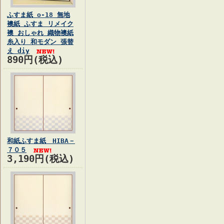
ふすま紙 o-18 無地
襖紙 ふすま リメイク
襖 おしゃれ 織物襖紙
糸入り 和モダン 張替
え diy
890円(税込)
和紙ふすま紙 HIBA－
７０５
3,190円(税込)