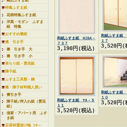
幅広ふすま紙
特集ふすま紙
花柄特集ふすま紙
洋風・モダン ふすま
紙 特集
おすすめ襖紙
和紙ふすま紙 
和紙ふすま紙 HIBA－
１７
襖 引き手
７３７
3,520円
3,190円(税込)
襖 引き手 大
襖 引き手 小
茶ちり紙・雲花紙
障子紙
ふすま工具類・糊
襖・障子材料職人買い
和紙ふすま紙 
襖引き手
１０
和紙ふすま紙 YA－５
障子紙/押入れ紙（雲花
3,520円
１１
紙）
3,520円(税込)
借家・アパート用 ふす
ま紙
店長特選掛け軸 50～