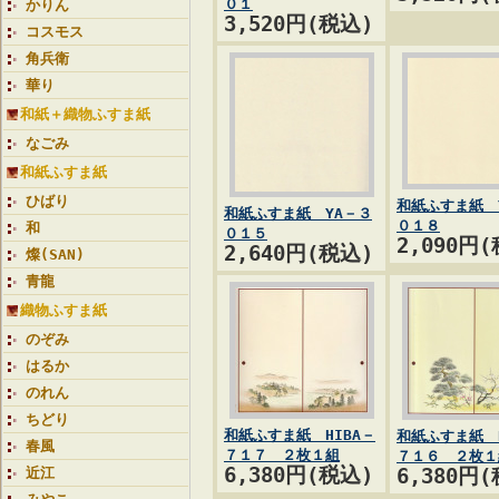
０１
かりん
3,520円(税込)
コスモス
角兵衛
華り
和紙＋織物ふすま紙
なごみ
和紙ふすま紙
ひばり
和紙ふすま紙 
和紙ふすま紙 YA－３
０１８
和
０１５
2,090円
2,640円(税込)
燦(SAN)
青龍
織物ふすま紙
のぞみ
はるか
のれん
ちどり
和紙ふすま紙 HIBA－
和紙ふすま紙 H
春風
７１７ ２枚１組
７１６ ２枚１
6,380円(税込)
近江
6,380円