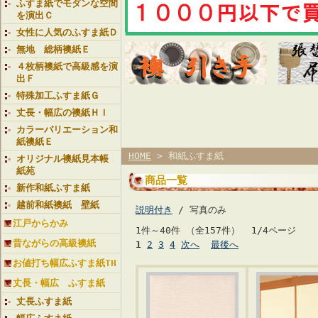
ふすま紙でモダンな空間
を演出Ｃ
女性に人気のふすま紙Ｄ
無地 総柄襖紙Ｅ
４枚柄襖紙で高級感を演
出Ｆ
特殊加工ふすま紙Ｇ
丈長・幅広の襖紙ＨＩ
カラーバリエーション和
紙襖紙Ｅ
HOME
> 和紙ふすま紙
オリジナル襖紙見本帳
紙苑
商品一覧
新作和紙ふすま紙
越前和紙襖紙 壁紙
説明付き
/ 写真のみ
江戸からかみ
1件～40件 （全157件） 1/4ページ
昔ながらの高級襖紙
1
2
3
4
次へ
最後へ
お値打ち幅広ふすま紙TH
丈長・幅広 ふすま紙
丈長ふすま紙