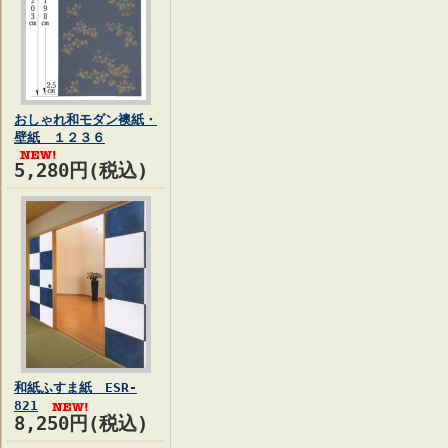
おしゃれ和モダン襖紙・
壁紙 １２３６
5,280円(税込)
和紙ふすま紙 ESR-
821
8,250円(税込)