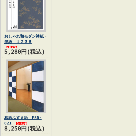
おしゃれ和モダン襖紙・
壁紙 １２３６
5,280円(税込)
和紙ふすま紙 ESR-
821
8,250円(税込)