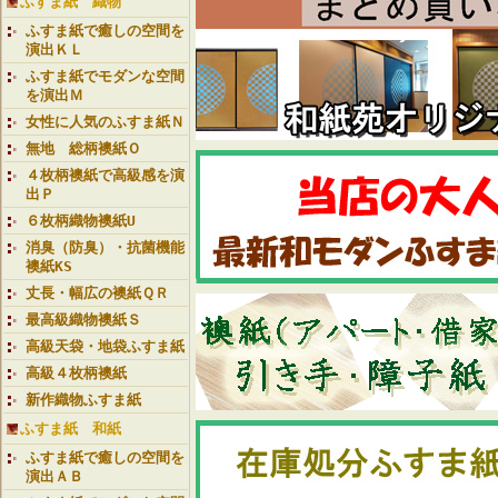
ふすま紙 織物
ふすま紙で癒しの空間を
演出ＫＬ
ふすま紙でモダンな空間
を演出Ｍ
女性に人気のふすま紙Ｎ
無地 総柄襖紙Ｏ
４枚柄襖紙で高級感を演
出Ｐ
６枚柄織物襖紙U
消臭（防臭）・抗菌機能
襖紙KS
丈長・幅広の襖紙ＱＲ
最高級織物襖紙Ｓ
高級天袋・地袋ふすま紙
高級４枚柄襖紙
新作織物ふすま紙
ふすま紙 和紙
ふすま紙で癒しの空間を
演出ＡＢ