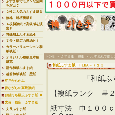
ふすま紙でモダンな空間
を演出Ｃ
女性に人気のふすま紙Ｄ
無地 総柄襖紙Ｅ
４枚柄襖紙で高級感を演
出Ｆ
特殊加工ふすま紙Ｇ
丈長・幅広の襖紙ＨＩ
カラーバリエーション和
紙襖紙Ｅ
HOME
>
ふすま紙 和紙
>
ふすま紙で癒し
オリジナル襖紙見本帳
紙苑
和紙ふすま紙 HIBA－７１３
新作和紙ふすま紙
越前和紙襖紙 壁紙
「和紙ふす
江戸からかみ
昔ながらの高級襖紙
【襖紙ランク 星２
お値打ち幅広ふすま紙TH
丈長・幅広 ふすま紙
紙寸法 巾１００
丈長ふすま紙