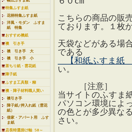
６０cm
幅広ふすま紙
特集ふすま紙
こちらの商品の販
花柄特集ふすま紙
洋風・モダン ふすま
ております。１枚
紙 特集
おすすめ襖紙
天袋などがある場
襖 引き手
である
襖 引き手 大
【和紙ふすま紙 H
襖 引き手 小
茶ちり紙・雲花紙
い。
障子紙
ふすま工具類・糊
［注意］
襖・障子材料職人買い
当サイトのふすま
襖引き手
パソコン環境によ
障子紙/押入れ紙（雲花
の色とが多少異な
紙）
借家・アパート用 ふす
さい。
ま紙
店長特選掛け軸 50～