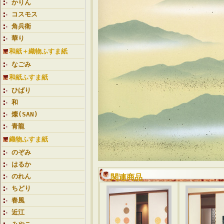
かりん
コスモス
角兵衛
華り
和紙＋織物ふすま紙
なごみ
和紙ふすま紙
ひばり
和
燦(SAN)
青龍
織物ふすま紙
のぞみ
はるか
のれん
関連商品
ちどり
春風
近江