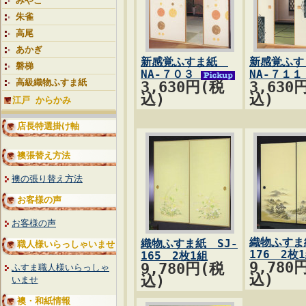
みやこ
朱雀
高尾
あかぎ
新感覚ふすま紙
新感覚ふ
磐梯
NA-７０３
NA-７１
高級織物ふすま紙
3,630円(税
3,630
込)
込)
江戸 からかみ
店長特選掛け軸
襖張替え方法
襖の張り替え方法
お客様の声
お客様の声
織物ふすま
織物ふすま紙 SJ-
職人様いらっしゃいませ
176 2枚
165 2枚1組
9,780
9,780円(税
ふすま職人様いらっしゃ
込)
込)
いませ
襖・和紙情報