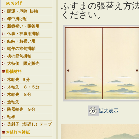
ふすまの張替え方
60％off
開運・厄除 掛軸
ください。
年中掛け軸
新築祝い・贈答用
仏事・神事用掛軸
結納・お祝い用
端午の節句掛軸
桃の節句掛軸
大特価 限定販売
掛軸材料
木軸先 ９分
木軸先 ８・５分
木軸先 ８分
金軸先
陶器軸先 ９分
拡大表示
軸棒
染斜子（筋廻し）テープ
お値打ち襖紙