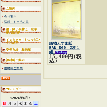
ご案内
会社案内
送料・お支払方法
襖・障子張替え 岐阜
県/愛知県
Ｙａｈｏｏ！ショッピン
グ和紙苑
織物ふすま紙
BAN-860 2枚１
楽天市場 和紙苑
組
15,400円(税
込)
襖材料ご案内
襖材料ご案内
カレンダー
＜
2026年8月
＞
日
月
火
水
木
金
土