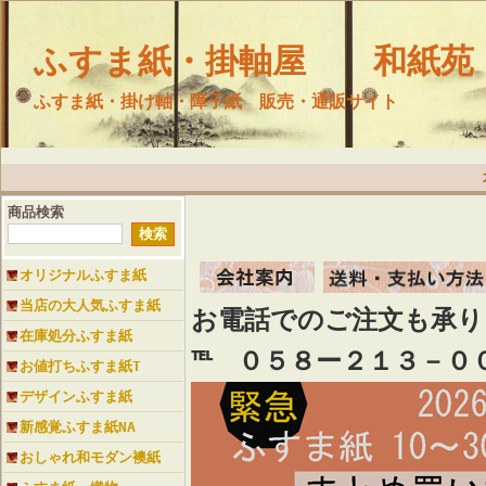
ふすま紙・掛軸屋 和紙苑
ふすま紙・掛け軸・障子紙 販売・通販サイト
商品検索
オリジナルふすま紙
当店の大人気ふすま紙
お電話でのご注文も承
在庫処分ふすま紙
℡ ０５８ー２１３－０
お値打ちふすま紙T
デザインふすま紙
新感覚ふすま紙NA
おしゃれ和モダン襖紙