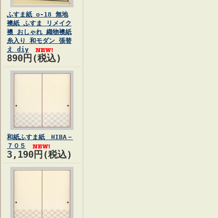
ふすま紙 o-18 無地
襖紙 ふすま リメイク
襖 おしゃれ 織物襖紙
糸入り 和モダン 張替
え diy
890円(税込)
和紙ふすま紙 HIBA－
７０５
3,190円(税込)