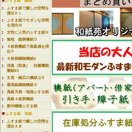
ふすま紙 織物
ふすま紙で癒しの空間を
演出ＫＬ
ふすま紙でモダンな空間
を演出Ｍ
女性に人気のふすま紙Ｎ
無地 総柄襖紙Ｏ
４枚柄襖紙で高級感を演
出Ｐ
６枚柄織物襖紙U
消臭（防臭）・抗菌機能
襖紙KS
丈長・幅広の襖紙ＱＲ
最高級織物襖紙Ｓ
高級天袋・地袋ふすま紙
高級４枚柄襖紙
新作織物ふすま紙
ふすま紙 和紙
ふすま紙で癒しの空間を
演出ＡＢ