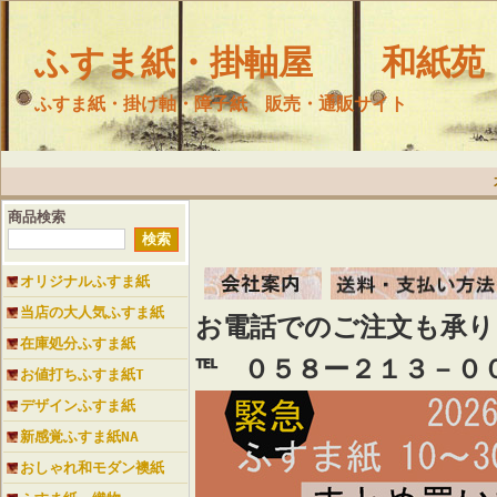
ふすま紙・掛軸屋 和紙苑
ふすま紙・掛け軸・障子紙 販売・通販サイト
商品検索
オリジナルふすま紙
当店の大人気ふすま紙
お電話でのご注文も承
在庫処分ふすま紙
℡ ０５８ー２１３－０
お値打ちふすま紙T
デザインふすま紙
新感覚ふすま紙NA
おしゃれ和モダン襖紙