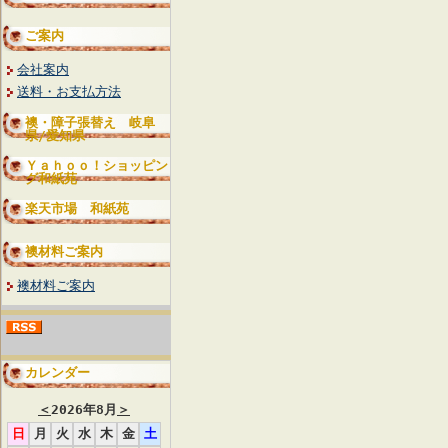
ご案内
会社案内
送料・お支払方法
襖・障子張替え 岐阜
県/愛知県
Ｙａｈｏｏ！ショッピン
グ和紙苑
楽天市場 和紙苑
襖材料ご案内
襖材料ご案内
カレンダー
＜
2026年8月
＞
日
月
火
水
木
金
土