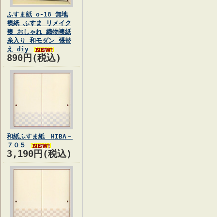
ふすま紙 o-18 無地
襖紙 ふすま リメイク
襖 おしゃれ 織物襖紙
糸入り 和モダン 張替
え diy
890円(税込)
和紙ふすま紙 HIBA－
７０５
3,190円(税込)