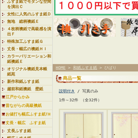
ふすま紙でモダンな空間
を演出Ｃ
女性に人気のふすま紙Ｄ
無地 総柄襖紙Ｅ
４枚柄襖紙で高級感を演
出Ｆ
特殊加工ふすま紙Ｇ
丈長・幅広の襖紙ＨＩ
カラーバリエーション和
紙襖紙Ｅ
HOME
>
和紙ふすま紙
> ひばり
オリジナル襖紙見本帳
紙苑
商品一覧
新作和紙ふすま紙
越前和紙襖紙 壁紙
説明付き
/ 写真のみ
江戸からかみ
1件～32件 （全32件）
昔ながらの高級襖紙
お値打ち幅広ふすま紙TH
丈長・幅広 ふすま紙
丈長ふすま紙