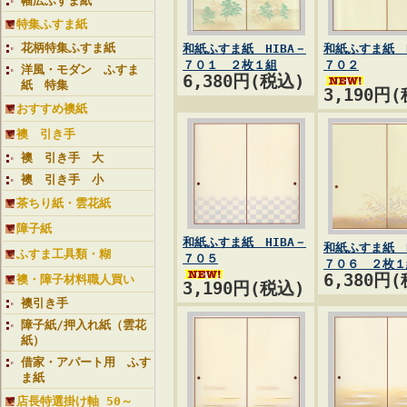
幅広ふすま紙
特集ふすま紙
花柄特集ふすま紙
和紙ふすま紙 HIBA－
和紙ふすま紙 H
７０１ ２枚１組
７０２
洋風・モダン ふすま
6,380円(税込)
紙 特集
3,190円
おすすめ襖紙
襖 引き手
襖 引き手 大
襖 引き手 小
茶ちり紙・雲花紙
障子紙
和紙ふすま紙 HIBA－
和紙ふすま紙 H
ふすま工具類・糊
７０５
７０６ ２枚１
6,380円
襖・障子材料職人買い
3,190円(税込)
襖引き手
障子紙/押入れ紙（雲花
紙）
借家・アパート用 ふす
ま紙
店長特選掛け軸 50～