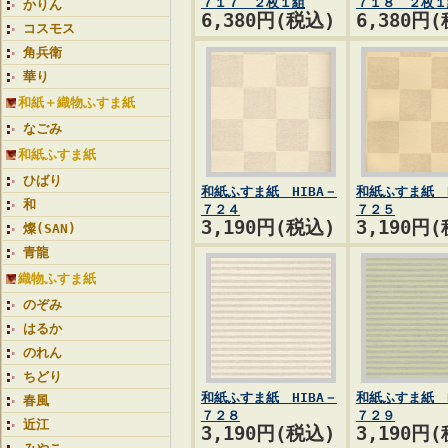
７１７ ２枚１組
７１８ ２枚１
かりん
6,380円(税込)
6,380円
コスモス
角兵衛
華り
和紙＋織物ふすま紙
なごみ
和紙ふすま紙
ひばり
和紙ふすま紙 HIBA－
和紙ふすま紙 H
和
７２４
７２５
3,190円(税込)
3,190円
燦(SAN)
青龍
織物ふすま紙
のぞみ
はるか
のれん
ちどり
和紙ふすま紙 HIBA－
和紙ふすま紙 H
春風
７２８
７２９
近江
3,190円(税込)
3,190円