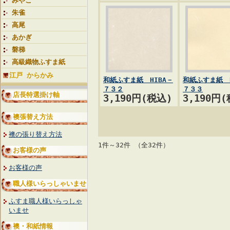
みやこ
朱雀
高尾
あかぎ
磐梯
高級織物ふすま紙
江戸 からかみ
和紙ふすま紙 HIBA－
和紙ふすま紙 H
７３２
７３３
店長特選掛け軸
3,190円(税込)
3,190円
襖張替え方法
襖の張り替え方法
1件～32件 （全32件）
お客様の声
お客様の声
職人様いらっしゃいませ
ふすま職人様いらっしゃ
いませ
襖・和紙情報