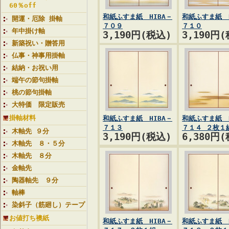
60％off
和紙ふすま紙 HIBA－
和紙ふすま紙 H
開運・厄除 掛軸
７０９
７１０
年中掛け軸
3,190円(税込)
3,190円
新築祝い・贈答用
仏事・神事用掛軸
結納・お祝い用
端午の節句掛軸
桃の節句掛軸
大特価 限定販売
掛軸材料
和紙ふすま紙 HIBA－
和紙ふすま紙 H
７１３
７１４ ２枚１
木軸先 ９分
3,190円(税込)
6,380円
木軸先 ８・５分
木軸先 ８分
金軸先
陶器軸先 ９分
軸棒
染斜子（筋廻し）テープ
お値打ち襖紙
和紙ふすま紙 HIBA－
和紙ふすま紙 H