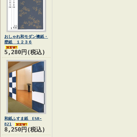
おしゃれ和モダン襖紙・
壁紙 １２３６
5,280円(税込)
和紙ふすま紙 ESR-
821
8,250円(税込)