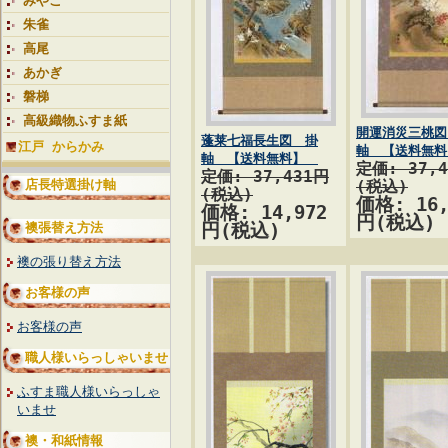
みやこ
朱雀
高尾
あかぎ
磐梯
高級織物ふすま紙
開運消災三桃図
蓬莱七福長生図 掛
江戸 からかみ
軸 【送料無料
軸 【送料無料】
定価: 37,
定価: 37,431円
店長特選掛け軸
(税込)
(税込)
価格: 16,
価格: 14,972
円(税込)
襖張替え方法
円(税込)
襖の張り替え方法
お客様の声
お客様の声
職人様いらっしゃいませ
ふすま職人様いらっしゃ
いませ
襖・和紙情報