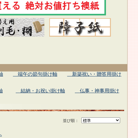
軸
端午の節句掛け軸
新築祝い・贈答用掛け
軸
結納・お祝い掛け軸
仏事・神事用掛け
並び順：
へ