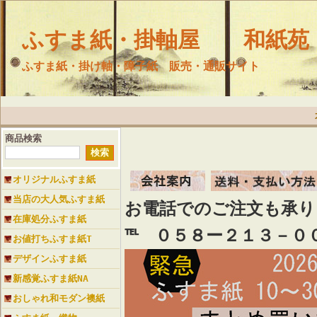
ふすま紙・掛軸屋 和紙苑
ふすま紙・掛け軸・障子紙 販売・通販サイト
商品検索
オリジナルふすま紙
当店の大人気ふすま紙
お電話でのご注文も承
在庫処分ふすま紙
℡ ０５８ー２１３－０
お値打ちふすま紙T
デザインふすま紙
新感覚ふすま紙NA
おしゃれ和モダン襖紙