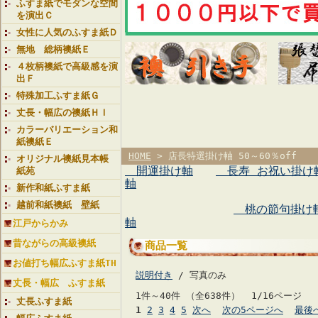
ふすま紙でモダンな空間
を演出Ｃ
女性に人気のふすま紙Ｄ
無地 総柄襖紙Ｅ
４枚柄襖紙で高級感を演
出Ｆ
特殊加工ふすま紙Ｇ
丈長・幅広の襖紙ＨＩ
カラーバリエーション和
紙襖紙Ｅ
HOME
> 店長特選掛け軸 50～60％off
オリジナル襖紙見本帳
開運掛け軸
長寿 お祝い掛け
紙苑
軸
新作和紙ふすま紙
越前和紙襖紙 壁紙
桃の節句掛け
軸
江戸からかみ
昔ながらの高級襖紙
商品一覧
お値打ち幅広ふすま紙TH
説明付き
/ 写真のみ
丈長・幅広 ふすま紙
1件～40件 （全638件） 1/16ページ
丈長ふすま紙
1
2
3
4
5
次へ
次の5ページへ
最後