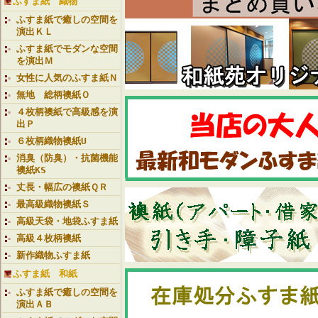
ふすま紙 織物
ふすま紙で癒しの空間を
演出ＫＬ
ふすま紙でモダンな空間
を演出Ｍ
女性に人気のふすま紙Ｎ
無地 総柄襖紙Ｏ
４枚柄襖紙で高級感を演
出Ｐ
６枚柄織物襖紙U
消臭（防臭）・抗菌機能
襖紙KS
丈長・幅広の襖紙ＱＲ
最高級織物襖紙Ｓ
高級天袋・地袋ふすま紙
高級４枚柄襖紙
新作織物ふすま紙
ふすま紙 和紙
ふすま紙で癒しの空間を
演出ＡＢ