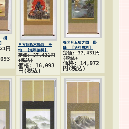
 掛
養老月五猿之図 掛
】
八方厄除不動龍 掛
軸 【送料無料】
431円
軸 【送料無料】
定価: 37,431円
定価: 37,431円
(税込)
093
(税込)
価格: 14,972
価格: 16,093
円(税込)
円(税込)