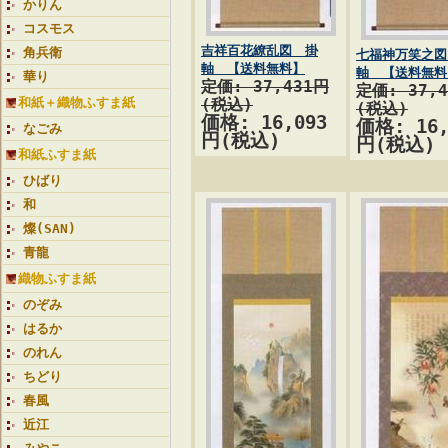
かりん
コスモス
吉祥百花繚乱図 掛
角兵衛
七福神万笑之図
軸 【送料無料】
軸 【送料無料
華り
定価: 37,431円
定価: 37,
和紙＋織物ふすま紙
(税込)
(税込)
価格: 16,093
価格: 16,
なごみ
円(税込)
円(税込)
和紙ふすま紙
ひばり
和
燦(SAN)
青龍
織物ふすま紙
のぞみ
はるか
のれん
ちどり
春風
近江