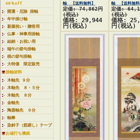
60％off
軸 【送料無料】
軸 【送料無料
定価: 74,862円
定価: 64,
開運・厄除 掛軸
(税込)
(税込)
年中掛け軸
価格: 29,944
価格: 25,
円(税込)
円(税込)
新築祝い・贈答用
仏事・神事用掛軸
結納・お祝い用
端午の節句掛軸
桃の節句掛軸
大特価 限定販売
掛軸材料
木軸先 ９分
木軸先 ８・５分
木軸先 ８分
金軸先
陶器軸先 ９分
軸棒
染斜子（筋廻し）テープ
お値打ち襖紙