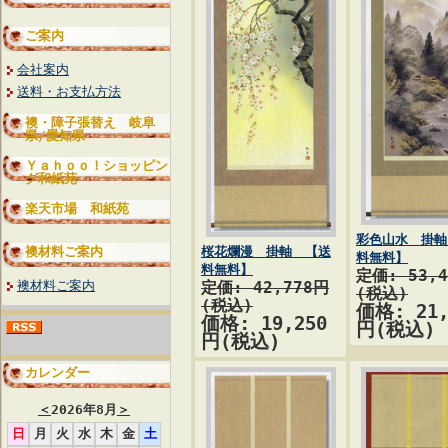
ご案内
会社案内
送料・お支払方法
襖・障子張替え 岐阜
県/愛知県
Ｙａｈｏｏ！ショッピン
グ和紙苑
楽天市場 和紙苑
彩色山水 掛軸
襖材料ご案内
桜花爛漫 掛軸 【送
料無料】
料無料】
定価: 53,
襖材料ご案内
定価: 42,778円
(税込)
(税込)
価格: 21,
価格: 19,250
円(税込)
円(税込)
カレンダー
＜
2026年8月
＞
日
月
火
水
木
金
土