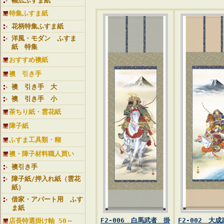
幅広ふすま紙
特集ふすま紙
花柄特集ふすま紙
洋風・モダン ふすま
紙 特集
おすすめ襖紙
襖 引き手
襖 引き手 大
襖 引き手 小
茶ちり紙・雲花紙
障子紙
ふすま工具類・糊
襖・障子材料職人買い
襖引き手
障子紙/押入れ紙（雲花
紙）
借家・アパート用 ふす
ま紙
F2-006 白馬武者 掛
F2-002 大
店長特選掛け軸 50～