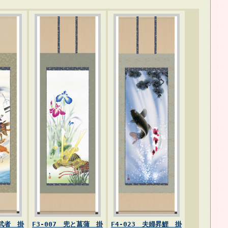
成武者 掛
F3-007 兜と菖蒲 掛
F4-023 夫婦昇鯉 掛