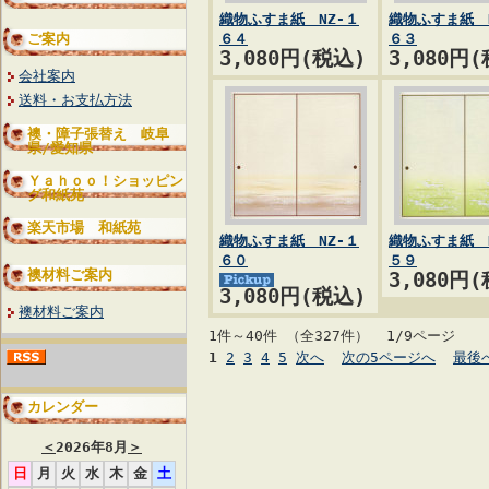
織物ふすま紙 NZ-１
織物ふすま紙 
ご案内
６４
６３
3,080円(税込)
3,080円
会社案内
送料・お支払方法
襖・障子張替え 岐阜
県/愛知県
Ｙａｈｏｏ！ショッピン
グ和紙苑
楽天市場 和紙苑
織物ふすま紙 NZ-１
織物ふすま紙 
６０
５９
襖材料ご案内
3,080円
3,080円(税込)
襖材料ご案内
1件～40件 （全327件） 1/9ページ
1
2
3
4
5
次へ
次の5ページへ
最後
カレンダー
＜
2026年8月
＞
日
月
火
水
木
金
土