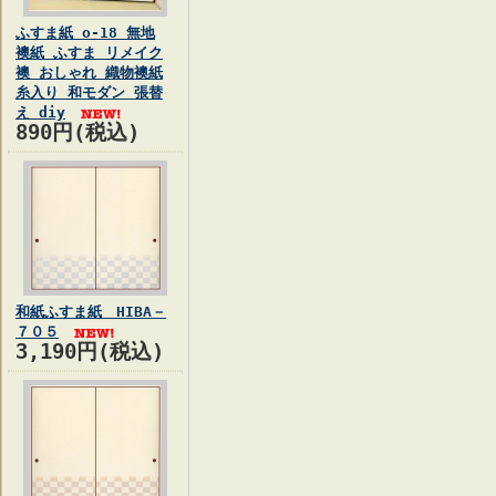
ふすま紙 o-18 無地
襖紙 ふすま リメイク
襖 おしゃれ 織物襖紙
糸入り 和モダン 張替
え diy
890円(税込)
和紙ふすま紙 HIBA－
７０５
3,190円(税込)