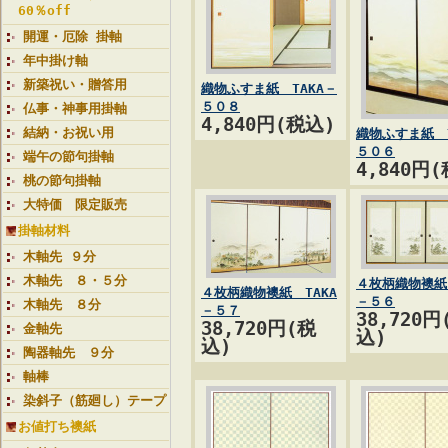
60％off
開運・厄除 掛軸
年中掛け軸
新築祝い・贈答用
織物ふすま紙 TAKA－
５０８
仏事・神事用掛軸
4,840円(税込)
結納・お祝い用
織物ふすま紙 T
５０６
端午の節句掛軸
4,840円
桃の節句掛軸
大特価 限定販売
掛軸材料
木軸先 ９分
木軸先 ８・５分
４枚柄織物襖紙 
４枚柄織物襖紙 TAKA
－５６
木軸先 ８分
－５７
38,720円
38,720円(税
金軸先
込)
込)
陶器軸先 ９分
軸棒
染斜子（筋廻し）テープ
お値打ち襖紙