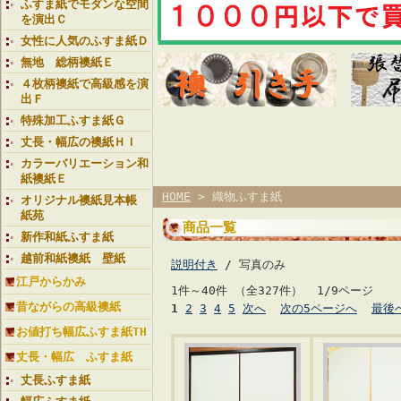
ふすま紙でモダンな空間
を演出Ｃ
女性に人気のふすま紙Ｄ
無地 総柄襖紙Ｅ
４枚柄襖紙で高級感を演
出Ｆ
特殊加工ふすま紙Ｇ
丈長・幅広の襖紙ＨＩ
カラーバリエーション和
紙襖紙Ｅ
HOME
> 織物ふすま紙
オリジナル襖紙見本帳
紙苑
商品一覧
新作和紙ふすま紙
越前和紙襖紙 壁紙
説明付き
/ 写真のみ
江戸からかみ
1件～40件 （全327件） 1/9ページ
昔ながらの高級襖紙
1
2
3
4
5
次へ
次の5ページへ
最後
お値打ち幅広ふすま紙TH
丈長・幅広 ふすま紙
丈長ふすま紙