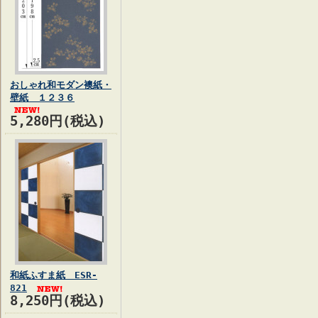
おしゃれ和モダン襖紙・
壁紙 １２３６
5,280円(税込)
和紙ふすま紙 ESR-
821
8,250円(税込)