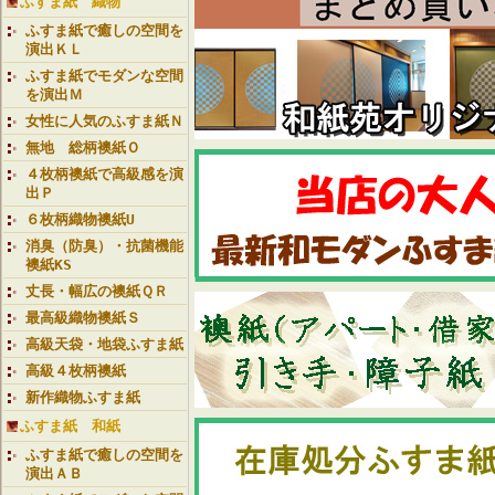
ふすま紙 織物
ふすま紙で癒しの空間を
演出ＫＬ
ふすま紙でモダンな空間
を演出Ｍ
女性に人気のふすま紙Ｎ
無地 総柄襖紙Ｏ
４枚柄襖紙で高級感を演
出Ｐ
６枚柄織物襖紙U
消臭（防臭）・抗菌機能
襖紙KS
丈長・幅広の襖紙ＱＲ
最高級織物襖紙Ｓ
高級天袋・地袋ふすま紙
高級４枚柄襖紙
新作織物ふすま紙
ふすま紙 和紙
ふすま紙で癒しの空間を
演出ＡＢ