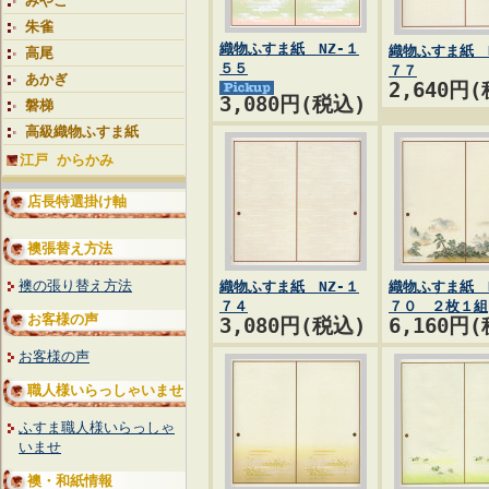
みやこ
朱雀
織物ふすま紙 NZ-１
織物ふすま紙 
高尾
５５
７７
あかぎ
2,640円
3,080円(税込)
磐梯
高級織物ふすま紙
江戸 からかみ
店長特選掛け軸
襖張替え方法
襖の張り替え方法
織物ふすま紙 NZ-１
織物ふすま紙 
７４
７０ ２枚１組
お客様の声
3,080円(税込)
6,160円
お客様の声
職人様いらっしゃいませ
ふすま職人様いらっしゃ
いませ
襖・和紙情報