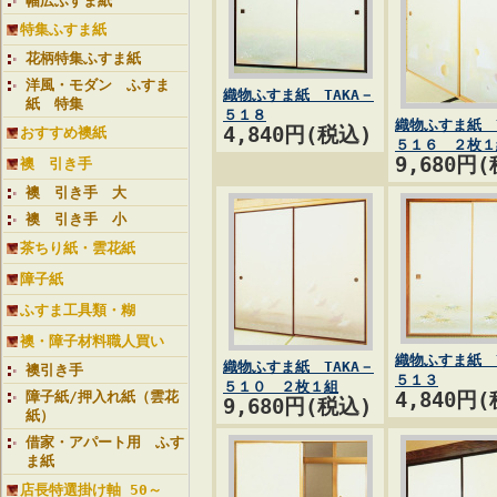
幅広ふすま紙
特集ふすま紙
花柄特集ふすま紙
洋風・モダン ふすま
織物ふすま紙 TAKA－
紙 特集
５１８
織物ふすま紙 T
4,840円(税込)
おすすめ襖紙
５１６ ２枚１
9,680円
襖 引き手
襖 引き手 大
襖 引き手 小
茶ちり紙・雲花紙
障子紙
ふすま工具類・糊
襖・障子材料職人買い
織物ふすま紙 T
織物ふすま紙 TAKA－
襖引き手
５１３
５１０ ２枚１組
障子紙/押入れ紙（雲花
4,840円
9,680円(税込)
紙）
借家・アパート用 ふす
ま紙
店長特選掛け軸 50～