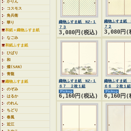
かりん
コスモス
角兵衛
織物ふすま紙 
織物ふすま紙 NZ-１
華り
７２
７３
和紙＋織物ふすま紙
3,080円
3,080円(税込)
なごみ
和紙ふすま紙
ひばり
和
燦(SAN)
青龍
織物ふすま紙 NZ-１
織物ふすま紙 
織物ふすま紙
６７ ２枚１組
６６ ２枚１組
のぞみ
6,160円(税込)
6,160円
はるか
のれん
ちどり
春風
近江