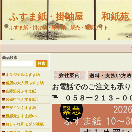
ふすま紙・掛軸屋 和紙苑
ふすま紙・掛け軸・障子紙 販売・通販サイト
商品検索
オリジナルふすま紙
当店の大人気ふすま紙
お電話でのご注文も承
在庫処分ふすま紙
℡ ０５８ー２１３－０
お値打ちふすま紙T
デザインふすま紙
新感覚ふすま紙NA
おしゃれ和モダン襖紙