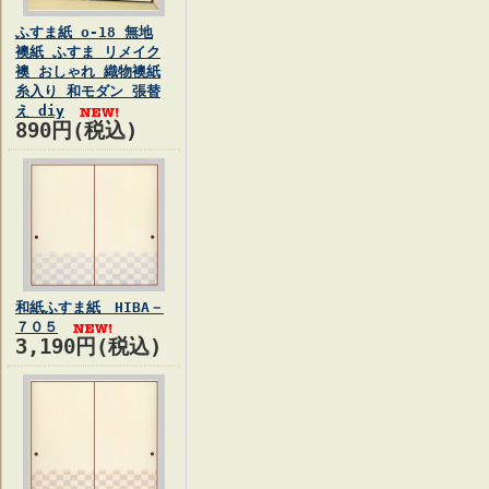
ふすま紙 o-18 無地
襖紙 ふすま リメイク
襖 おしゃれ 織物襖紙
糸入り 和モダン 張替
え diy
890円(税込)
和紙ふすま紙 HIBA－
７０５
3,190円(税込)