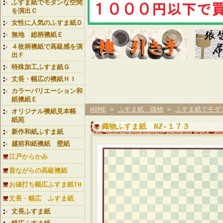
ふすま紙でモダンな空間
を演出Ｃ
女性に人気のふすま紙Ｄ
無地 総柄襖紙Ｅ
４枚柄襖紙で高級感を演
出Ｆ
特殊加工ふすま紙Ｇ
丈長・幅広の襖紙ＨＩ
カラーバリエーション和
紙襖紙Ｅ
HOME
>
ふすま紙 織物
>
ふすま紙でモダ
オリジナル襖紙見本帳
紙苑
織物ふすま紙 NZ-１７３
新作和紙ふすま紙
越前和紙襖紙 壁紙
江戸からかみ
昔ながらの高級襖紙
お値打ち幅広ふすま紙TH
丈長・幅広 ふすま紙
丈長ふすま紙