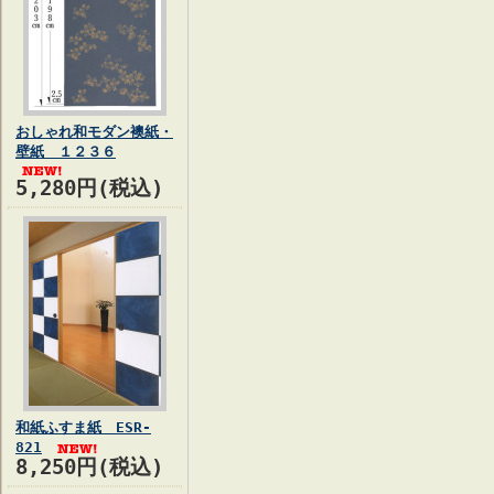
おしゃれ和モダン襖紙・
壁紙 １２３６
5,280円(税込)
和紙ふすま紙 ESR-
821
8,250円(税込)