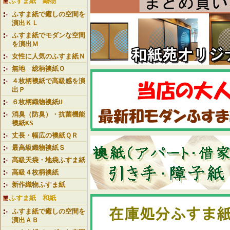
ふすま紙 織物
ふすま紙で癒しの空間を
演出ＫＬ
ふすま紙でモダンな空間
を演出Ｍ
女性に人気のふすま紙Ｎ
無地 総柄襖紙Ｏ
４枚柄襖紙で高級感を演
出Ｐ
６枚柄織物襖紙U
消臭（防臭）・抗菌機能
襖紙KS
丈長・幅広の襖紙ＱＲ
最高級織物襖紙Ｓ
高級天袋・地袋ふすま紙
高級４枚柄襖紙
新作織物ふすま紙
ふすま紙 和紙
ふすま紙で癒しの空間を
演出ＡＢ