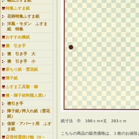
幅広ふすま紙
特集ふすま紙
花柄特集ふすま紙
洋風・モダン ふすま
紙 特集
おすすめ襖紙
襖 引き手
襖 引き手 大
襖 引き手 小
茶ちり紙・雲花紙
障子紙
ふすま工具類・糊
襖・障子材料職人買い
襖引き手
障子紙/押入れ紙（雲花
紙）
紙寸法 巾 100ｃｍ×丈 203ｃｍ
借家・アパート用 ふす
ま紙
こちらの商品の販売価格は、１枚のお値
店長特選掛け軸 50～