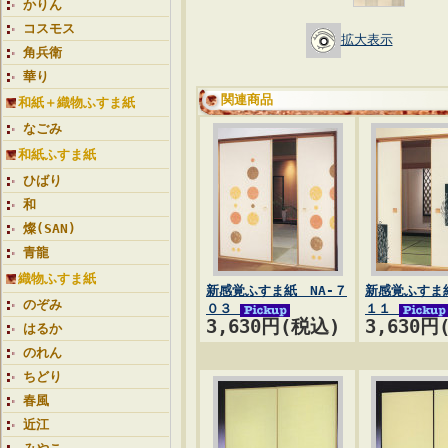
かりん
コスモス
拡大表示
角兵衛
華り
関連商品
和紙＋織物ふすま紙
なごみ
和紙ふすま紙
ひばり
和
燦(SAN)
青龍
織物ふすま紙
新感覚ふすま紙 NA-７
新感覚ふすま紙
のぞみ
０３
１１
3,630円(税込)
3,630円
はるか
のれん
ちどり
春風
近江