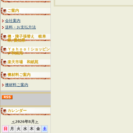
ご案内
会社案内
送料・お支払方法
襖・障子張替え 岐阜
県/愛知県
Ｙａｈｏｏ！ショッピン
グ和紙苑
楽天市場 和紙苑
襖材料ご案内
襖材料ご案内
カレンダー
＜
2026年8月
＞
日
月
火
水
木
金
土