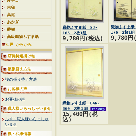
みやこ
朱雀
高尾
あかぎ
織物ふすま紙 
織物ふすま紙 SJ-
磐梯
176 2枚1組
165 2枚1組
高級織物ふすま紙
9,780円
9,780円(税込)
江戸 からかみ
店長特選掛け軸
襖張替え方法
襖の張り替え方法
お客様の声
お客様の声
織物ふすま紙 BAN-
職人様いらっしゃいませ
860 2枚１組
15,400円(税
込)
ふすま職人様いらっしゃ
いませ
襖・和紙情報