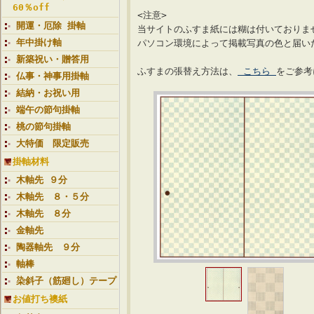
60％off
<注意>
開運・厄除 掛軸
当サイトのふすま紙には糊は付いておりま
年中掛け軸
パソコン環境によって掲載写真の色と届い
新築祝い・贈答用
ふすまの張替え方法は、
こちら
をご参考
仏事・神事用掛軸
結納・お祝い用
端午の節句掛軸
桃の節句掛軸
大特価 限定販売
掛軸材料
木軸先 ９分
木軸先 ８・５分
木軸先 ８分
金軸先
陶器軸先 ９分
軸棒
染斜子（筋廻し）テープ
お値打ち襖紙