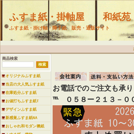
ふすま紙・掛軸屋 和紙苑
ふすま紙・掛け軸・障子紙 販売・通販サイト
商品検索
オリジナルふすま紙
当店の大人気ふすま紙
お電話でのご注文も承
在庫処分ふすま紙
℡ ０５８ー２１３－０
お値打ちふすま紙T
デザインふすま紙
新感覚ふすま紙NA
おしゃれ和モダン襖紙