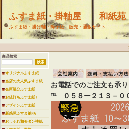
ふすま紙・掛軸屋 和紙苑
ふすま紙・掛け軸・障子紙 販売・通販サイト
商品検索
オリジナルふすま紙
当店の大人気ふすま紙
お電話でのご注文も承
在庫処分ふすま紙
℡ ０５８ー２１３－０
お値打ちふすま紙T
デザインふすま紙
新感覚ふすま紙NA
おしゃれ和モダン襖紙