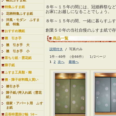
幅広ふすま紙
８年～１５年の間には、冠婚葬祭など
特集ふすま紙
お家にお越しになることでしょう。
花柄特集ふすま紙
洋風・モダン ふすま
８年～１５年の間、一緒に暮らすふす
紙 特集
創業５０年の当社自慢のふすま紙で存
おすすめ襖紙
商品一覧
襖 引き手
襖 引き手 大
説明付き
/ 写真のみ
襖 引き手 小
1件～40件 （全66件） 1/2ページ
茶ちり紙・雲花紙
1
2
次へ
最後へ
障子紙
ふすま工具類・糊
襖・障子材料職人買い
襖引き手
障子紙/押入れ紙（雲花
紙）
借家・アパート用 ふす
ま紙
店長特選掛け軸 50～