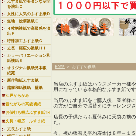
ふすま紙でモダンな空間
を演出Ｃ
女性に人気のふすま紙Ｄ
無地 総柄襖紙Ｅ
４枚柄襖紙で高級感を演
出Ｆ
特殊加工ふすま紙Ｇ
丈長・幅広の襖紙ＨＩ
カラーバリエーション和
紙襖紙Ｅ
HOME
> おすすめ襖紙
オリジナル襖紙見本帳
紙苑
新作和紙ふすま紙
当店のふすま紙はハウスメーカー様や
越前和紙襖紙 壁紙
用になっている本格的なふすま紙です
江戸からかみ
当店のふすま紙をご購入後、業者様に
昔ながらの高級襖紙
の方がご自分で張替えにチャレンジさ
お値打ち幅広ふすま紙TH
店長の子供たちも夏休みに天袋の襖の
丈長・幅広 ふすま紙
た。
丈長ふすま紙
今、襖の張替え平均寿命は８年～１５