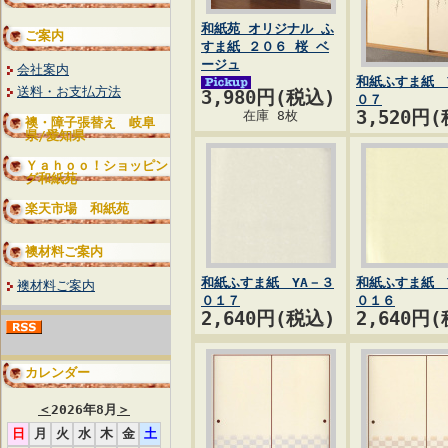
和紙苑 オリジナル ふ
ご案内
すま紙 ２０６ 桜 ベ
ージュ
会社案内
和紙ふすま紙 
送料・お支払方法
3,980円(税込)
０７
3,520円
在庫 8枚
襖・障子張替え 岐阜
県/愛知県
Ｙａｈｏｏ！ショッピン
グ和紙苑
楽天市場 和紙苑
襖材料ご案内
和紙ふすま紙 YA－３
和紙ふすま紙 
襖材料ご案内
０１７
０１６
2,640円(税込)
2,640円
カレンダー
＜
2026年8月
＞
日
月
火
水
木
金
土