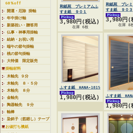
60％off
和紙苑 プレミ
和紙苑 プレミアムふ
すま紙 ９０３
開運・厄除 掛軸
すま紙 ９０１
年中掛け軸
3,980円
3,980円(税込)
在庫 8
新築祝い・贈答用
在庫 6枚
仏事・神事用掛軸
結納・お祝い用
端午の節句掛軸
桃の節句掛軸
大特価 限定販売
掛軸材料
木軸先 ９分
木軸先 ８・５分
ふすま紙 HANA-1815
木軸先 ８分
ふすま紙 HANA
1,980円(税込)
金軸先
陶器軸先 ９分
1,980円
軸棒
染斜子（筋廻し）テープ
お値打ち襖紙