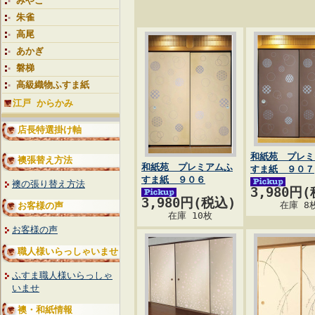
みやこ
朱雀
高尾
あかぎ
磐梯
高級織物ふすま紙
江戸 からかみ
店長特選掛け軸
和紙苑 プレミ
襖張替え方法
和紙苑 プレミアムふ
すま紙 ９０７
すま紙 ９０６
襖の張り替え方法
3,980円
3,980円(税込)
在庫 8
お客様の声
在庫 10枚
お客様の声
職人様いらっしゃいませ
ふすま職人様いらっしゃ
いませ
襖・和紙情報