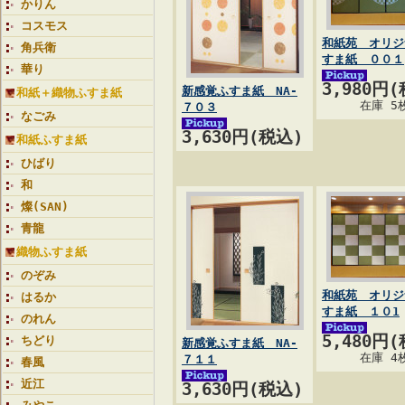
かりん
コスモス
和紙苑 オリジ
角兵衛
すま紙 ００１
華り
3,980円
新感覚ふすま紙 NA-
和紙＋織物ふすま紙
在庫 5
７０３
なごみ
3,630円(税込)
和紙ふすま紙
ひばり
和
燦(SAN)
青龍
織物ふすま紙
のぞみ
和紙苑 オリジ
はるか
すま紙 １０1
のれん
5,480円
ちどり
新感覚ふすま紙 NA-
在庫 4
７１１
春風
近江
3,630円(税込)