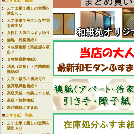
ふすま紙 織物
ふすま紙で癒しの空間を
演出ＫＬ
ふすま紙でモダンな空間
を演出Ｍ
女性に人気のふすま紙Ｎ
無地 総柄襖紙Ｏ
４枚柄襖紙で高級感を演
出Ｐ
６枚柄織物襖紙U
消臭（防臭）・抗菌機能
襖紙KS
丈長・幅広の襖紙ＱＲ
最高級織物襖紙Ｓ
高級天袋・地袋ふすま紙
高級４枚柄襖紙
新作織物ふすま紙
ふすま紙 和紙
ふすま紙で癒しの空間を
演出ＡＢ