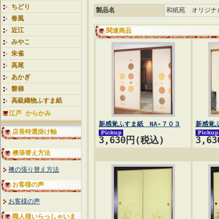
ちどり
製品名
和紙苑 オリジナ
春風
近江
関連商品
みやこ
朱雀
高尾
あかぎ
磐梯
高級織物ふすま紙
江戸 からかみ
新感覚ふすま紙 NA-７０３
新感覚ふ
店長特選掛け軸
3,630円(税込)
3,6
襖張替え方法
襖の張り替え方法
お客様の声
お客様の声
職人様いらっしゃいま