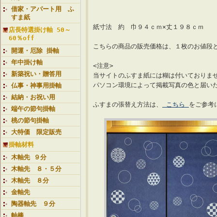
借家・アパート用 ふ
すま紙
紙寸法 約 巾９４ｃｍ×丈１９８ｃｍ
店長特選掛け軸 50～
60％off
こちらの商品の販売価格は、１枚のお値段
開運・厄除 掛軸
年中掛け軸
<注意>
新築祝い・贈答用
当サイトのふすま紙には糊は付いておりま
パソコン環境によって掲載写真の色と届い
仏事・神事用掛軸
結納・お祝い用
ふすまの張替え方法は、
こちら
をご参考
端午の節句掛軸
桃の節句掛軸
大特価 限定販売
掛軸材料
木軸先 ９分
木軸先 ８・５分
木軸先 ８分
金軸先
陶器軸先 ９分
軸棒