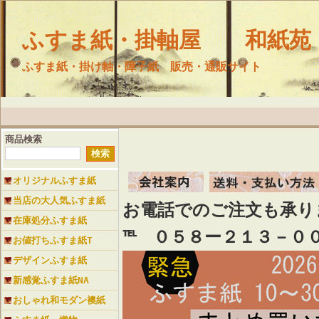
ふすま紙・掛軸屋 和紙苑
ふすま紙・掛け軸・障子紙 販売・通販サイト
商品検索
オリジナルふすま紙
当店の大人気ふすま紙
お電話でのご注文も承
在庫処分ふすま紙
℡ ０５８ー２１３－０
お値打ちふすま紙T
デザインふすま紙
新感覚ふすま紙NA
おしゃれ和モダン襖紙