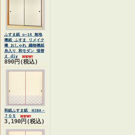
ふすま紙 o-18 無地
襖紙 ふすま リメイク
襖 おしゃれ 織物襖紙
糸入り 和モダン 張替
え diy
890円(税込)
和紙ふすま紙 HIBA－
７０５
3,190円(税込)