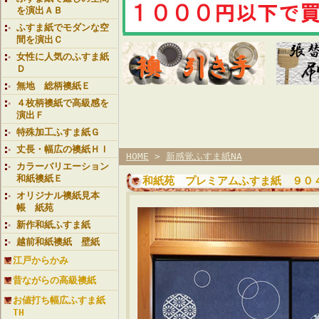
を演出ＡＢ
ふすま紙でモダンな空
間を演出Ｃ
女性に人気のふすま紙
Ｄ
無地 総柄襖紙Ｅ
４枚柄襖紙で高級感を
演出Ｆ
特殊加工ふすま紙Ｇ
丈長・幅広の襖紙ＨＩ
HOME
>
新感覚ふすま紙NA
カラーバリエーション
和紙襖紙Ｅ
和紙苑 プレミアムふすま紙 ９
オリジナル襖紙見本
帳 紙苑
新作和紙ふすま紙
越前和紙襖紙 壁紙
江戸からかみ
昔ながらの高級襖紙
お値打ち幅広ふすま紙
TH