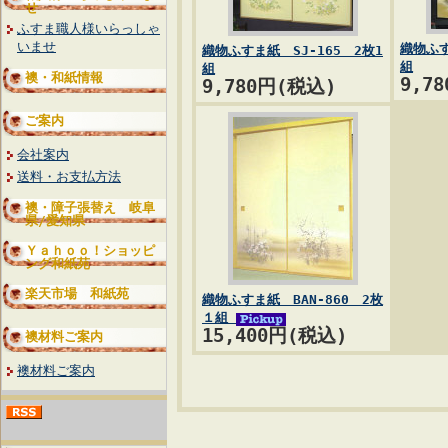
せ
ふすま職人様いらっしゃ
いませ
織物ふす
織物ふすま紙 SJ-165 2枚1
組
組
襖・和紙情報
9,7
9,780円(税込)
ご案内
会社案内
送料・お支払方法
襖・障子張替え 岐阜
県/愛知県
Ｙａｈｏｏ！ショッピ
ング和紙苑
楽天市場 和紙苑
織物ふすま紙 BAN-860 2枚
１組
15,400円(税込)
襖材料ご案内
襖材料ご案内