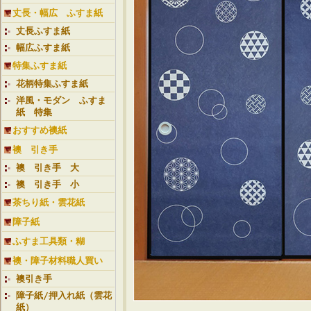
丈長・幅広 ふすま紙
丈長ふすま紙
幅広ふすま紙
特集ふすま紙
花柄特集ふすま紙
洋風・モダン ふすま
紙 特集
おすすめ襖紙
襖 引き手
襖 引き手 大
襖 引き手 小
茶ちり紙・雲花紙
障子紙
ふすま工具類・糊
襖・障子材料職人買い
襖引き手
障子紙/押入れ紙（雲花
紙）