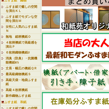
ふすま紙 織物
ふすま紙で癒しの空間
を演出ＫＬ
ふすま紙でモダンな空
間を演出Ｍ
女性に人気のふすま紙
Ｎ
無地 総柄襖紙Ｏ
４枚柄襖紙で高級感を
演出Ｐ
６枚柄織物襖紙U
消臭（防臭）・抗菌機
能襖紙KS
丈長・幅広の襖紙ＱＲ
最高級織物襖紙Ｓ
高級天袋・地袋ふすま
紙
高級４枚柄襖紙
新作織物ふすま紙
ふすま紙 和紙
ふすま紙で癒しの空間