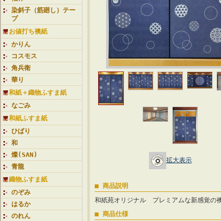
染斜子（筋廻し）テー
プ
お値打ち襖紙
かりん
コスモス
角兵衛
華り
和紙＋織物ふすま紙
なごみ
和紙ふすま紙
ひばり
和
燦(SAN)
拡大表示
青龍
織物ふすま紙
■ 商品説明
のぞみ
和紙苑オリジナル プレミアムな新感覚の
はるか
■ 商品仕様
のれん