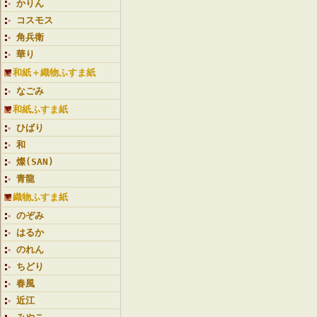
かりん
コスモス
角兵衛
華り
和紙＋織物ふすま紙
なごみ
和紙ふすま紙
ひばり
和
燦(SAN)
青龍
織物ふすま紙
のぞみ
はるか
のれん
ちどり
春風
近江