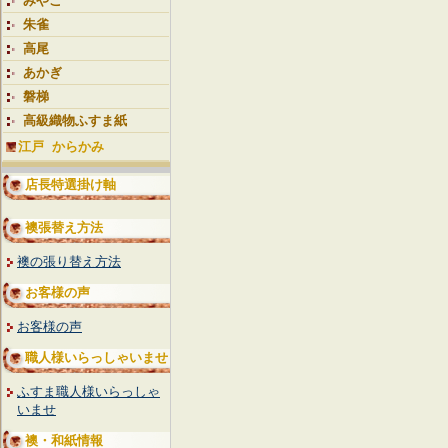
みやこ
朱雀
高尾
あかぎ
磐梯
高級織物ふすま紙
江戸 からかみ
店長特選掛け軸
襖張替え方法
襖の張り替え方法
お客様の声
お客様の声
職人様いらっしゃいませ
ふすま職人様いらっしゃ
いませ
襖・和紙情報