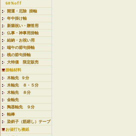
60％off
開運・厄除 掛軸
年中掛け軸
新築祝い・贈答用
仏事・神事用掛軸
結納・お祝い用
端午の節句掛軸
桃の節句掛軸
大特価 限定販売
掛軸材料
木軸先 ９分
木軸先 ８・５分
木軸先 ８分
金軸先
陶器軸先 ９分
軸棒
染斜子（筋廻し）テープ
お値打ち襖紙