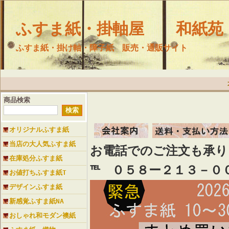
ふすま紙・掛軸屋 和紙苑
ふすま紙・掛け軸・障子紙 販売・通販サイト
商品検索
オリジナルふすま紙
当店の大人気ふすま紙
お電話でのご注文も承
在庫処分ふすま紙
℡ ０５８ー２１３－０
お値打ちふすま紙T
デザインふすま紙
新感覚ふすま紙NA
おしゃれ和モダン襖紙