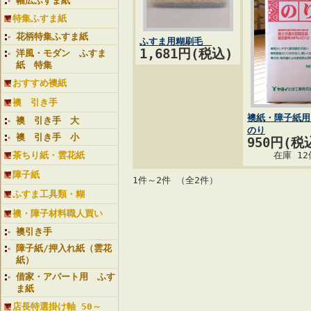
幅広ふすま紙
特集ふすま紙
花柄特集ふすま紙
ふすま用糊刷毛
1,681円(税込)
洋風・モダン ふすま
紙 特集
おすすめ襖紙
襖 引き手
襖紙・障子紙用
襖 引き手 大
のり
襖 引き手 小
950円(税
茶ちり紙・雲花紙
在庫 12
障子紙
1件～2件 （全2件）
ふすま工具類・糊
襖・障子材料職人買い
襖引き手
障子紙/押入れ紙（雲花
紙）
借家・アパート用 ふす
ま紙
店長特選掛け軸 50～