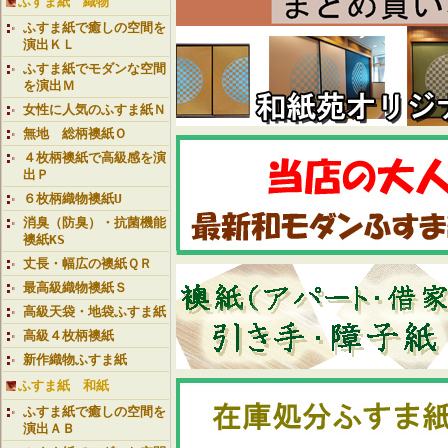
ふすま紙 織物
ふすま紙で癒しの空間を
演出ＫＬ
ふすま紙でモダンな空間
を演出Ｍ
女性に人気のふすま紙Ｎ
無地 総柄襖紙Ｏ
４枚柄襖紙で高級感を演
出Ｐ
６枚柄織物襖紙U
消臭（防臭）・抗菌機能
襖紙KS
丈長・幅広の襖紙ＱＲ
最高級織物襖紙Ｓ
高級天袋・地袋ふすま紙
高級４枚柄襖紙
新作織物ふすま紙
ふすま紙 和紙
ふすま紙で癒しの空間を
演出ＡＢ