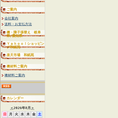
ご案内
会社案内
送料・お支払方法
襖・障子張替え 岐阜
県/愛知県
Ｙａｈｏｏ！ショッピン
グ和紙苑
楽天市場 和紙苑
襖材料ご案内
襖材料ご案内
カレンダー
＜
2026年8月
＞
日
月
火
水
木
金
土