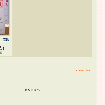
 完熟
込)
個
page top
ＨＯＭＥへ