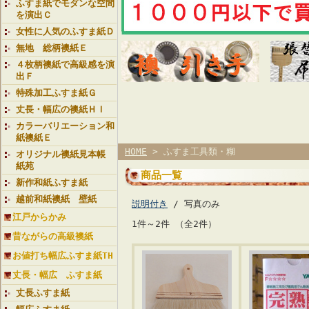
ふすま紙でモダンな空間
を演出Ｃ
女性に人気のふすま紙Ｄ
無地 総柄襖紙Ｅ
４枚柄襖紙で高級感を演
出Ｆ
特殊加工ふすま紙Ｇ
丈長・幅広の襖紙ＨＩ
カラーバリエーション和
紙襖紙Ｅ
HOME
> ふすま工具類・糊
オリジナル襖紙見本帳
紙苑
商品一覧
新作和紙ふすま紙
越前和紙襖紙 壁紙
説明付き
/ 写真のみ
江戸からかみ
1件～2件 （全2件）
昔ながらの高級襖紙
お値打ち幅広ふすま紙TH
丈長・幅広 ふすま紙
丈長ふすま紙