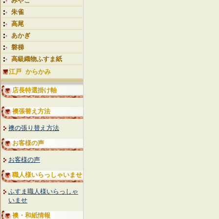
みやこ
朱雀
高尾
あかぎ
磐梯
高級織物ふすま紙
江戸 からかみ
店長特選掛け軸
襖張替え方法
襖の張り替え方法
お客様の声
お客様の声
職人様いらっしゃいませ
ふすま職人様いらっしゃ
いませ
襖・和紙情報