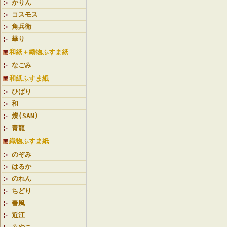
かりん
コスモス
角兵衛
華り
和紙＋織物ふすま紙
なごみ
和紙ふすま紙
ひばり
和
燦(SAN)
青龍
織物ふすま紙
のぞみ
はるか
のれん
ちどり
春風
近江