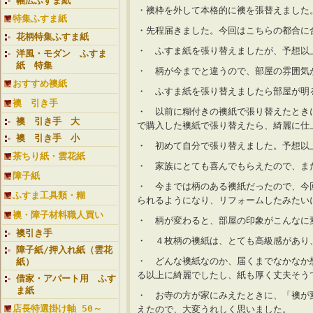
幅広ふすま紙
・襖枠を外して本格的に襖を張替えました
特集ふすま紙
・先程届きました。今回はこちらの都合に
花柄特集ふすま紙
・ ふすま紙を張り替えましたが、予想以
洋風・モダン ふすま
紙 特集
・ 柄が今までと違うので、部屋の雰囲気
おすすめ襖紙
・ ふすま紙を張り替えましたら部屋が明
襖 引き手
・ 以前に糊付きの襖紙で張り替えたとき
襖 引き手 大
で購入した襖紙で張り替えたら、綺麗に仕
襖 引き手 小
・ 初めて自分で張り替えました。予想以
茶ちり紙・雲花紙
・ 家族にとても喜んでもらえたので、ま
障子紙
・ 今までは柄のある襖紙だったので、今
ふすま工具類・糊
られるようになり、リフォームしたみたい
襖・障子材料職人買い
・ 柄が変わると、部屋の印象がこんなに
襖引き手
・ ４枚柄の襖紙は、とても高級感があ
障子紙/押入れ紙（雲花
・ どんな襖紙なのか、届くまでなかなか
紙）
る以上に綺麗でしたし、紙も厚く丈夫そう
借家・アパート用 ふす
ま紙
・ お寺の方が家にみえたときに、「襖が
店長特選掛け軸 50～
えたので、大変うれしく思いました。