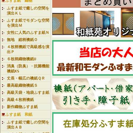
ふすま紙 織物
ふすま紙で癒しの空間を
演出ＫＬ
ふすま紙でモダンな空間
を演出Ｍ
女性に人気のふすま紙Ｎ
無地 総柄襖紙Ｏ
４枚柄襖紙で高級感を演
出Ｐ
６枚柄織物襖紙U
消臭（防臭）・抗菌機能
襖紙KS
丈長・幅広の襖紙ＱＲ
最高級織物襖紙Ｓ
高級天袋・地袋ふすま紙
高級４枚柄襖紙
新作織物ふすま紙
ふすま紙 和紙
ふすま紙で癒しの空間を
演出ＡＢ