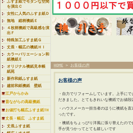
ふすま紙でモダンな空間
を演出Ｃ
女性に人気のふすま紙Ｄ
無地 総柄襖紙Ｅ
４枚柄襖紙で高級感を演
出Ｆ
特殊加工ふすま紙Ｇ
丈長・幅広の襖紙ＨＩ
カラーバリエーション和
紙襖紙Ｅ
HOME
>
お客様の声
オリジナル襖紙見本帳
紙苑
新作和紙ふすま紙
お客様の声
越前和紙襖紙 壁紙
江戸からかみ
・自力でリフォームしています。上手にで
だきました。とてもきれいな襖紙でお値段
昔ながらの高級襖紙
・ハウスメーカー担当者のほうに襖紙を直
お値打ち幅広ふすま紙TH
ったです。
丈長・幅広 ふすま紙
・襖紙をちょっぴり洋風に張り替えたので
丈長ふすま紙
手が見つかってとても嬉しいです