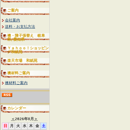
ご案内
会社案内
送料・お支払方法
襖・障子張替え 岐阜
県/愛知県
Ｙａｈｏｏ！ショッピン
グ和紙苑
楽天市場 和紙苑
襖材料ご案内
襖材料ご案内
カレンダー
＜
2026年8月
＞
日
月
火
水
木
金
土