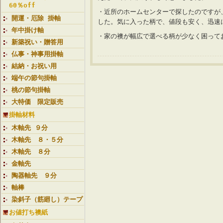
60％off
・近所のホームセンターで探したのですが
開運・厄除 掛軸
した。気に入った柄で、値段も安く、迅
年中掛け軸
・家の襖が幅広で選べる柄が少なく困って
新築祝い・贈答用
仏事・神事用掛軸
結納・お祝い用
端午の節句掛軸
桃の節句掛軸
大特価 限定販売
掛軸材料
木軸先 ９分
木軸先 ８・５分
木軸先 ８分
金軸先
陶器軸先 ９分
軸棒
染斜子（筋廻し）テープ
お値打ち襖紙