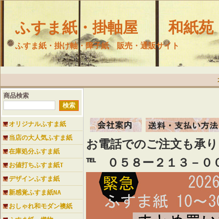
ふすま紙・掛軸屋 和紙苑
ふすま紙・掛け軸・障子紙 販売・通販サイト
商品検索
オリジナルふすま紙
当店の大人気ふすま紙
お電話でのご注文も承
在庫処分ふすま紙
℡ ０５８ー２１３－０
お値打ちふすま紙T
デザインふすま紙
新感覚ふすま紙NA
おしゃれ和モダン襖紙