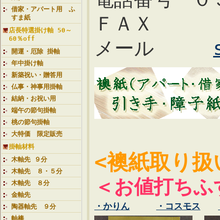
借家・アパート用 ふ
ＦＡＸ ０
すま紙
店長特選掛け軸 50～
60％off
メール
開運・厄除 掛軸
年中掛け軸
新築祝い・贈答用
仏事・神事用掛軸
結納・お祝い用
端午の節句掛軸
桃の節句掛軸
大特価 限定販売
掛軸材料
<襖紙取り扱
木軸先 ９分
木軸先 ８・５分
＜お値打ちふ
木軸先 ８分
金軸先
・かりん
・コスモス
陶器軸先 ９分
軸棒