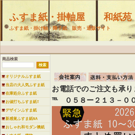
ふすま紙・掛軸屋 和紙苑
ふすま紙・掛け軸・障子紙 販売・通販サイト
商品検索
オリジナルふすま紙
当店の大人気ふすま紙
お電話でのご注文も承
在庫処分ふすま紙
℡ ０５８ー２１３－０
お値打ちふすま紙T
デザインふすま紙
新感覚ふすま紙NA
おしゃれ和モダン襖紙