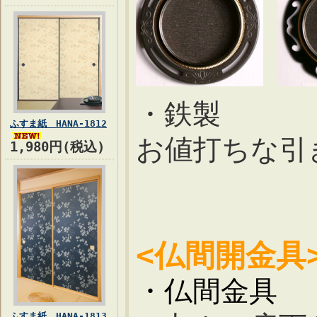
・鉄製
ふすま紙 HANA-1812
お値打ちな引
1,980円(税込)
<仏間開金具
・仏間金具
ふすま紙 HANA-1813