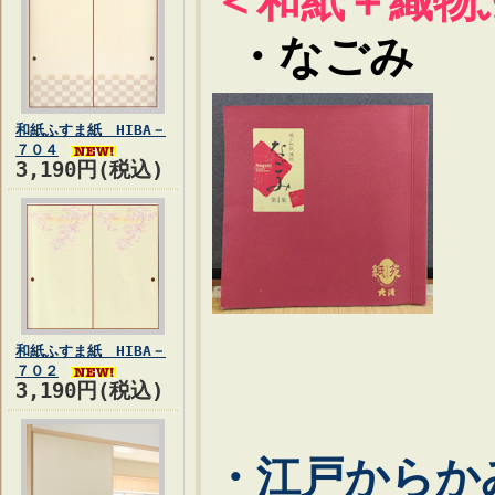
＜和紙＋織物
・なごみ
和紙ふすま紙 HIBA－
７０４
3,190円(税込)
和紙ふすま紙 HIBA－
７０２
3,190円(税込)
・江戸からか