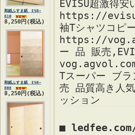
EVISU超激得
和紙ふすま紙 ESR-
https://ev
810
8,250円(税込)
袖Tシャツコピー
https://vo
ー 品 販売,E
vog.agvol
Tスーパー ブランド
和紙ふすま紙 ESR-
売 品質高き人
808
8,250円(税込)
ッション
■ ledfee.co