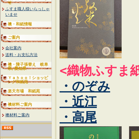
せ
ふすま職人様いらっしゃ
いませ
襖・和紙情報
ご案内
会社案内
送料・お支払方法
襖・障子張替え 岐阜
<織物ふすま紙
県/愛知県
Ｙａｈｏｏ！ショッピ
・のぞみ
ング和紙苑
楽天市場 和紙苑
・近江
襖材料ご案内
・高尾
襖材料ご案内