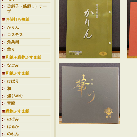
染斜子（筋廻し）テー
プ
お値打ち襖紙
かりん
コスモス
角兵衛
華り
和紙＋織物ふすま紙
なごみ
和紙ふすま紙
ひばり
和
燦(SAN)
青龍
織物ふすま紙
のぞみ
はるか
のれん