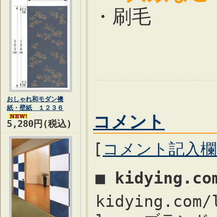
・刷毛 
おしゃれ和モダン襖
紙・壁紙 １２３６
コメント
5,280円(税込)
[
コメント記入
■ kidying.c
kidying.com