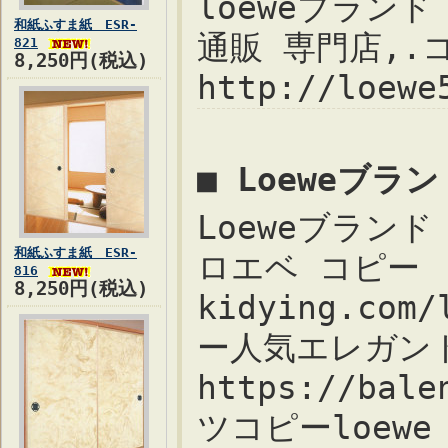
loeweブランド 
和紙ふすま紙 ESR-
通販 専門店,.コピ
821
8,250円(税込)
http://loew
■ Loeweブ
Loeweブランド 
和紙ふすま紙 ESR-
ロエベ コピー 
816
8,250円(税込)
kidying.co
ー人気エレガントユ
https://bal
ツコピーloewe