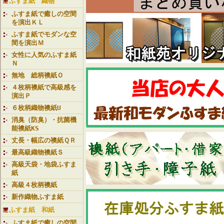
ふすま紙 織物
ふすま紙で癒しの空間
を演出ＫＬ
ふすま紙でモダンな空
間を演出Ｍ
女性に人気のふすま紙
Ｎ
無地 総柄襖紙Ｏ
４枚柄襖紙で高級感を
演出Ｐ
６枚柄織物襖紙U
消臭（防臭）・抗菌機
能襖紙KS
丈長・幅広の襖紙ＱＲ
最高級織物襖紙Ｓ
高級天袋・地袋ふすま
紙
高級４枚柄襖紙
新作織物ふすま紙
ふすま紙 和紙
ふすま紙で癒しの空間