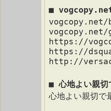
■ vogcopy.n
vogcopy.n
vogcopy.net
https://vo
https://dsq
http://vers
■ 心地よい親
心地よい親切で