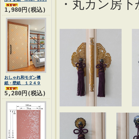
・丸カン房
1,980円(税込)
おしゃれ和モダン襖
紙・壁紙 １２４９
5,280円(税込)