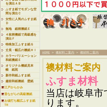
を演出ＡＢ
ふすま紙でモダンな空
間を演出Ｃ
女性に人気のふすま紙
Ｄ
無地 総柄襖紙Ｅ
４枚柄襖紙で高級感を
演出Ｆ
特殊加工ふすま紙Ｇ
丈長・幅広の襖紙ＨＩ
HOME
>
襖材料ご案内
>
襖材料ご案内
カラーバリエーション
和紙襖紙Ｅ
襖材料ご案内
オリジナル襖紙見本
帳 紙苑
新作和紙ふすま紙
ふすま材料
越前和紙襖紙 壁紙
江戸からかみ
当店は岐阜市
昔ながらの高級襖紙
ります。
お値打ち幅広ふすま紙
TH