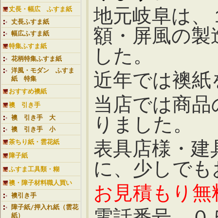
地元岐阜は、
丈長・幅広 ふすま紙
丈長ふすま紙
額・屏風の製
幅広ふすま紙
特集ふすま紙
した。
花柄特集ふすま紙
洋風・モダン ふすま
近年では襖紙
紙 特集
おすすめ襖紙
当店では商品
襖 引き手
りました。
襖 引き手 大
襖 引き手 小
表具店様・建
茶ちり紙・雲花紙
障子紙
に、少しでも
ふすま工具類・糊
襖・障子材料職人買い
お見積もり無
襖引き手
障子紙/押入れ紙（雲花
電話番号 ０
紙）