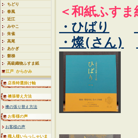
ちどり
＜和紙ふすま
春風
近江
・ひばり
みやこ
朱雀
・燦(さん)
高尾
あかぎ
磐梯
高級織物ふすま紙
江戸 からかみ
店長特選掛け軸
襖張替え方法
襖の張り替え方法
お客様の声
お客様の声
職人様いらっしゃいま