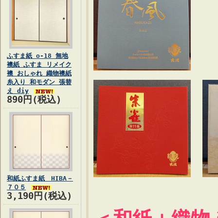
ふすま紙 o-18 無地
襖紙 ふすま リメイク
襖 おしゃれ 織物襖紙
糸入り 和モダン 張替
え diy
890円(税込)
和紙ふすま紙 HIBA－
７０５
3,190円(税込)