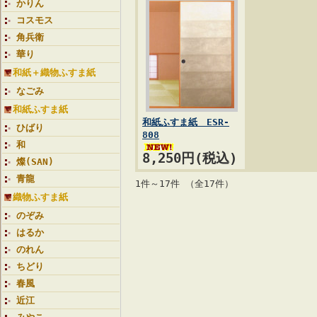
かりん
コスモス
角兵衛
華り
和紙＋織物ふすま紙
なごみ
和紙ふすま紙
和紙ふすま紙 ESR-
ひばり
808
和
8,250円(税込)
燦(SAN)
青龍
1件～17件 （全17件）
織物ふすま紙
のぞみ
はるか
のれん
ちどり
春風
近江