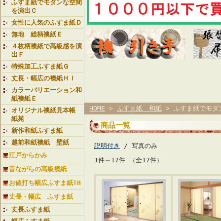
ふすま紙でモダンな空間
を演出Ｃ
女性に人気のふすま紙Ｄ
無地 総柄襖紙Ｅ
４枚柄襖紙で高級感を演
出Ｆ
特殊加工ふすま紙Ｇ
丈長・幅広の襖紙ＨＩ
カラーバリエーション和
紙襖紙Ｅ
HOME
>
ふすま紙 和紙
> ふすま紙でモダ
オリジナル襖紙見本帳
紙苑
商品一覧
新作和紙ふすま紙
越前和紙襖紙 壁紙
説明付き
/ 写真のみ
江戸からかみ
1件～17件 （全17件）
昔ながらの高級襖紙
お値打ち幅広ふすま紙TH
丈長・幅広 ふすま紙
丈長ふすま紙