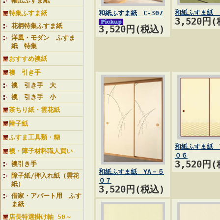
幅広ふすま紙
和紙ふすま紙 C
特集ふすま紙
和紙ふすま紙 C-307
3,520円
花柄特集ふすま紙
3,520円(税込)
洋風・モダン ふすま
紙 特集
おすすめ襖紙
襖 引き手
襖 引き手 大
襖 引き手 小
茶ちり紙・雲花紙
障子紙
ふすま工具類・糊
和紙ふすま紙 
襖・障子材料職人買い
０６
3,520円
襖引き手
和紙ふすま紙 YA－５
障子紙/押入れ紙（雲花
０７
紙）
3,520円(税込)
借家・アパート用 ふす
ま紙
店長特選掛け軸 50～