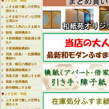
ふすま紙 織物
ふすま紙で癒しの空間を
演出ＫＬ
ふすま紙でモダンな空間
を演出Ｍ
女性に人気のふすま紙Ｎ
無地 総柄襖紙Ｏ
４枚柄襖紙で高級感を演
出Ｐ
６枚柄織物襖紙U
消臭（防臭）・抗菌機能
襖紙KS
丈長・幅広の襖紙ＱＲ
最高級織物襖紙Ｓ
高級天袋・地袋ふすま紙
高級４枚柄襖紙
新作織物ふすま紙
ふすま紙 和紙
ふすま紙で癒しの空間を
演出ＡＢ