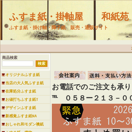
ふすま紙・掛軸屋 和紙苑
ふすま紙・掛け軸・障子紙 販売・通販サイト
商品検索
オリジナルふすま紙
当店の大人気ふすま紙
お電話でのご注文も承
在庫処分ふすま紙
℡ ０５８ー２１３－０
お値打ちふすま紙T
デザインふすま紙
新感覚ふすま紙NA
おしゃれ和モダン襖紙