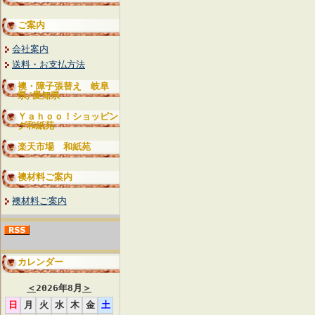
ご案内
会社案内
送料・お支払方法
襖・障子張替え 岐阜
県/愛知県
Ｙａｈｏｏ！ショッピン
グ和紙苑
楽天市場 和紙苑
襖材料ご案内
襖材料ご案内
カレンダー
＜
2026年8月
＞
日
月
火
水
木
金
土