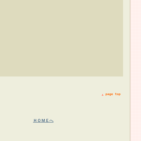
page top
ＨＯＭＥへ