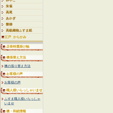
みやこ
朱雀
高尾
あかぎ
磐梯
高級織物ふすま紙
江戸 からかみ
店長特選掛け軸
襖張替え方法
襖の張り替え方法
お客様の声
お客様の声
職人様いらっしゃいませ
ふすま職人様いらっしゃ
いませ
襖・和紙情報