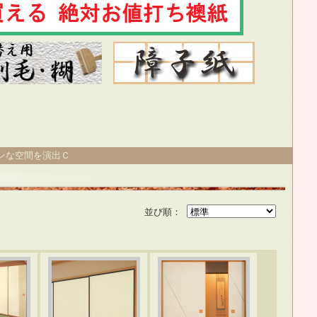
ンな空間を演出Ｃ
並び順：