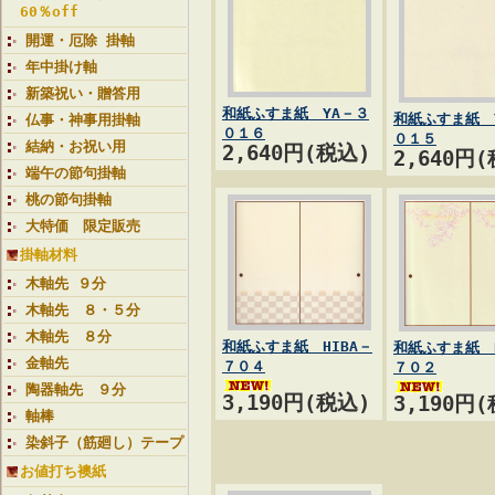
60％off
開運・厄除 掛軸
年中掛け軸
新築祝い・贈答用
和紙ふすま紙 YA－３
和紙ふすま紙 
仏事・神事用掛軸
０１６
０１５
結納・お祝い用
2,640円(税込)
2,640円
端午の節句掛軸
桃の節句掛軸
大特価 限定販売
掛軸材料
木軸先 ９分
木軸先 ８・５分
木軸先 ８分
和紙ふすま紙 HIBA－
和紙ふすま紙 H
金軸先
７０４
７０２
陶器軸先 ９分
3,190円(税込)
3,190円
軸棒
染斜子（筋廻し）テープ
お値打ち襖紙