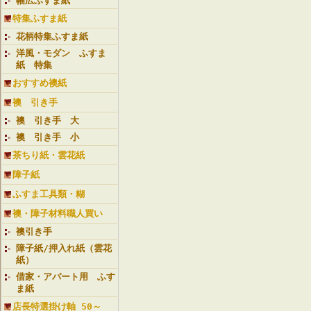
幅広ふすま紙
特集ふすま紙
花柄特集ふすま紙
洋風・モダン ふすま
紙 特集
おすすめ襖紙
襖 引き手
襖 引き手 大
襖 引き手 小
茶ちり紙・雲花紙
障子紙
ふすま工具類・糊
襖・障子材料職人買い
襖引き手
障子紙/押入れ紙（雲花
紙）
借家・アパート用 ふす
ま紙
店長特選掛け軸 50～