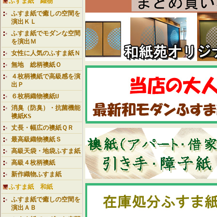
ふすま紙 織物
ふすま紙で癒しの空間を
演出ＫＬ
ふすま紙でモダンな空間
を演出Ｍ
女性に人気のふすま紙Ｎ
無地 総柄襖紙Ｏ
４枚柄襖紙で高級感を演
出Ｐ
６枚柄織物襖紙U
消臭（防臭）・抗菌機能
襖紙KS
丈長・幅広の襖紙ＱＲ
最高級織物襖紙Ｓ
高級天袋・地袋ふすま紙
高級４枚柄襖紙
新作織物ふすま紙
ふすま紙 和紙
ふすま紙で癒しの空間を
演出ＡＢ