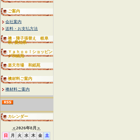
ご案内
会社案内
送料・お支払方法
襖・障子張替え 岐阜
県/愛知県
Ｙａｈｏｏ！ショッピン
グ和紙苑
楽天市場 和紙苑
襖材料ご案内
襖材料ご案内
カレンダー
＜
2026年8月
＞
日
月
火
水
木
金
土