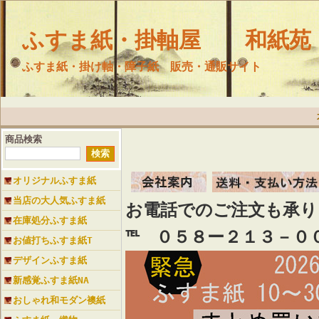
ふすま紙・掛軸屋 和紙苑
ふすま紙・掛け軸・障子紙 販売・通販サイト
商品検索
オリジナルふすま紙
当店の大人気ふすま紙
お電話でのご注文も承
在庫処分ふすま紙
℡ ０５８ー２１３－０
お値打ちふすま紙T
デザインふすま紙
新感覚ふすま紙NA
おしゃれ和モダン襖紙