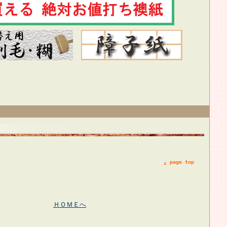
page top
ＨＯＭＥへ