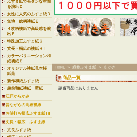
ふすま紙でモダンな空間
を演出Ｃ
女性に人気のふすま紙Ｄ
無地 総柄襖紙Ｅ
４枚柄襖紙で高級感を演
出Ｆ
特殊加工ふすま紙Ｇ
丈長・幅広の襖紙ＨＩ
カラーバリエーション和
紙襖紙Ｅ
HOME
>
織物ふすま紙
> あかぎ
オリジナル襖紙見本帳
紙苑
商品一覧
新作和紙ふすま紙
該当商品はありません
越前和紙襖紙 壁紙
江戸からかみ
昔ながらの高級襖紙
お値打ち幅広ふすま紙TH
丈長・幅広 ふすま紙
丈長ふすま紙