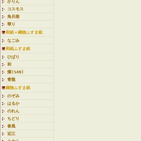
かりん
コスモス
角兵衛
華り
和紙＋織物ふすま紙
なごみ
和紙ふすま紙
ひばり
和
燦(SAN)
青龍
織物ふすま紙
のぞみ
はるか
のれん
ちどり
春風
近江