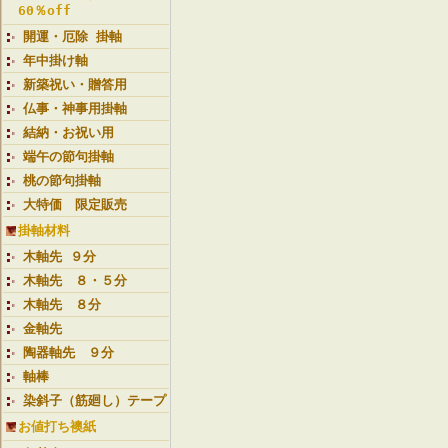
60％off
開運・厄除 掛軸
年中掛け軸
新築祝い・贈答用
仏事・神事用掛軸
結納・お祝い用
端午の節句掛軸
桃の節句掛軸
大特価 限定販売
掛軸材料
木軸先 ９分
木軸先 ８・５分
木軸先 ８分
金軸先
陶器軸先 ９分
軸棒
染斜子（筋廻し）テープ
お値打ち襖紙