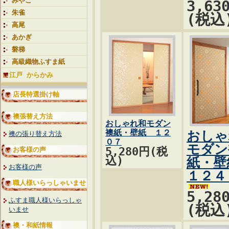
みやこ
3,63
朱雀
(税込
高尾
あかぎ
磐梯
高級織物ふすま紙
江戸 からかみ
店長特選掛け軸
襖張替え方法
おしゃれ和モダン
襖紙・壁紙 １２
おしゃ
襖の張り替え方法
０７
モダン
5,280円(税
お客様の声
込)
紙・
お客様の声
１２４
職人様いらっしゃいませ
5,28
ふすま職人様いらっしゃ
(税込
いませ
襖・和紙情報