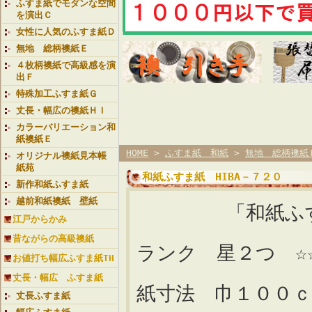
ふすま紙でモダンな空間
を演出Ｃ
女性に人気のふすま紙Ｄ
無地 総柄襖紙Ｅ
４枚柄襖紙で高級感を演
出Ｆ
特殊加工ふすま紙Ｇ
丈長・幅広の襖紙ＨＩ
カラーバリエーション和
紙襖紙Ｅ
HOME
>
ふすま紙 和紙
>
無地 総柄襖紙
オリジナル襖紙見本帳
紙苑
和紙ふすま紙 HIBA－７２０
新作和紙ふすま紙
越前和紙襖紙 壁紙
「和紙ふす
江戸からかみ
【
昔ながらの高級襖紙
ランク 星２つ ☆
お値打ち幅広ふすま紙TH
丈長・幅広 ふすま紙
紙寸法 巾１００
丈長ふすま紙