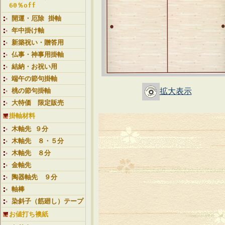
60％off
開運・厄除 掛軸
年中掛け軸
新築祝い・贈答用
仏事・神事用掛軸
結納・お祝い用
端午の節句掛軸
拡大表示
桃の節句掛軸
大特価 限定販売
掛軸材料
木軸先 ９分
木軸先 ８・５分
木軸先 ８分
金軸先
陶器軸先 ９分
軸棒
染斜子（筋廻し）テープ
お値打ち襖紙