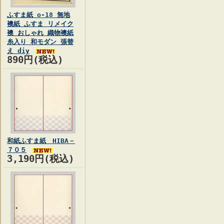
ふすま紙 o-18 無地
襖紙 ふすま リメイク
襖 おしゃれ 織物襖紙
糸入り 和モダン 張替
え diy
890円(税込)
和紙ふすま紙 HIBA－
７０５
3,190円(税込)