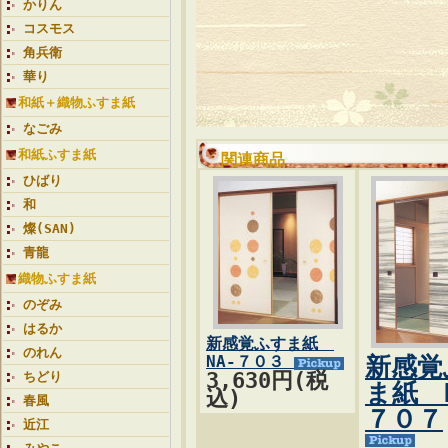
かりん
コスモス
角兵衛
華り
和紙＋織物ふすま紙
なごみ
和紙ふすま紙
関連商品
ひばり
和
燦(SAN)
青龍
織物ふすま紙
のぞみ
はるか
新感覚ふすま紙
のれん
NA-７０３
新感覚
3,630円(税
ちどり
ま紙 
込)
春風
７０７
近江