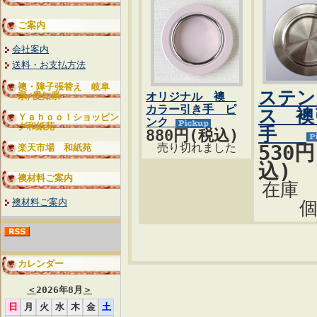
ご案内
会社案内
送料・お支払方法
襖・障子張替え 岐阜
ステン
オリジナル 襖
県/愛知県
カラー引き手 ピ
ス 襖
Ｙａｈｏｏ！ショッピン
ンク
グ和紙苑
手
880円(税込)
売り切れました
530
楽天市場 和紙苑
込)
襖材料ご案内
在庫
襖材料ご案内
カレンダー
＜
2026年8月
＞
日
月
火
水
木
金
土