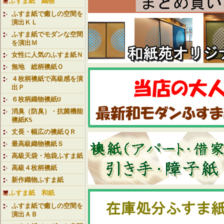
ふすま紙 織物
ふすま紙で癒しの空間を
演出ＫＬ
ふすま紙でモダンな空間
を演出Ｍ
女性に人気のふすま紙Ｎ
無地 総柄襖紙Ｏ
４枚柄襖紙で高級感を演
出Ｐ
６枚柄織物襖紙U
消臭（防臭）・抗菌機能
襖紙KS
丈長・幅広の襖紙ＱＲ
最高級織物襖紙Ｓ
高級天袋・地袋ふすま紙
高級４枚柄襖紙
新作織物ふすま紙
ふすま紙 和紙
ふすま紙で癒しの空間を
演出ＡＢ