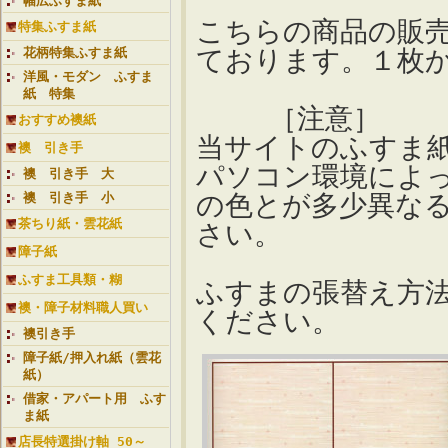
幅広ふすま紙
こちらの商品の販
特集ふすま紙
ております。１枚
花柄特集ふすま紙
洋風・モダン ふすま
紙 特集
［注意］
おすすめ襖紙
当サイトのふすま
襖 引き手
パソコン環境によ
襖 引き手 大
の色とが多少異な
襖 引き手 小
茶ちり紙・雲花紙
さい。
障子紙
ふすま工具類・糊
ふすまの張替え方
襖・障子材料職人買い
ください。
襖引き手
障子紙/押入れ紙（雲花
紙）
借家・アパート用 ふす
ま紙
店長特選掛け軸 50～