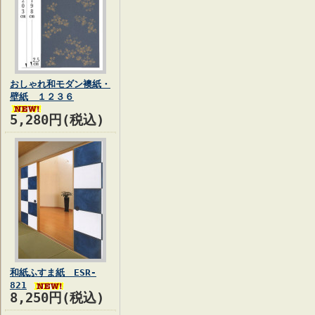
おしゃれ和モダン襖紙・
壁紙 １２３６
5,280円(税込)
和紙ふすま紙 ESR-
821
8,250円(税込)