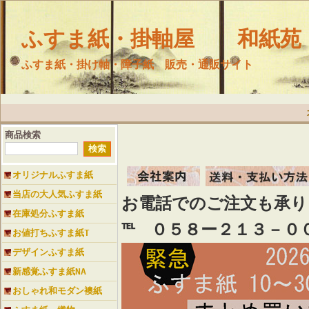
ふすま紙・掛軸屋 和紙苑
ふすま紙・掛け軸・障子紙 販売・通販サイト
商品検索
オリジナルふすま紙
当店の大人気ふすま紙
お電話でのご注文も承
在庫処分ふすま紙
℡ ０５８ー２１３－０
お値打ちふすま紙T
デザインふすま紙
新感覚ふすま紙NA
おしゃれ和モダン襖紙