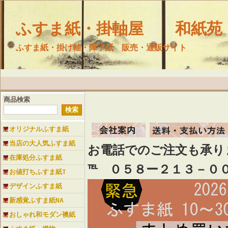
ふすま紙・掛軸屋 和紙苑
ふすま紙・掛け軸・障子紙 販売・通販サイト
商品検索
オリジナルふすま紙
当店の大人気ふすま紙
お電話でのご注文も承
在庫処分ふすま紙
℡ ０５８ー２１３－０
お値打ちふすま紙T
デザインふすま紙
新感覚ふすま紙NA
おしゃれ和モダン襖紙