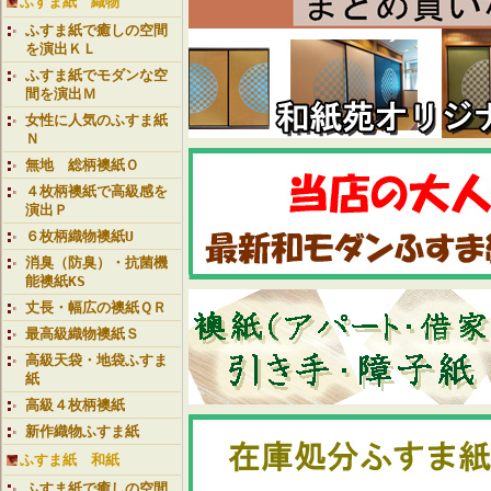
ふすま紙 織物
ふすま紙で癒しの空間
を演出ＫＬ
ふすま紙でモダンな空
間を演出Ｍ
女性に人気のふすま紙
Ｎ
無地 総柄襖紙Ｏ
４枚柄襖紙で高級感を
演出Ｐ
６枚柄織物襖紙U
消臭（防臭）・抗菌機
能襖紙KS
丈長・幅広の襖紙ＱＲ
最高級織物襖紙Ｓ
高級天袋・地袋ふすま
紙
高級４枚柄襖紙
新作織物ふすま紙
ふすま紙 和紙
ふすま紙で癒しの空間