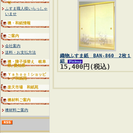
せ
ふすま職人様いらっしゃ
いませ
襖・和紙情報
ご案内
会社案内
送料・お支払方法
織物ふすま紙 BAN-860 2枚１
組
襖・障子張替え 岐阜
15,400円(税込)
県/愛知県
Ｙａｈｏｏ！ショッピ
ング和紙苑
楽天市場 和紙苑
襖材料ご案内
襖材料ご案内