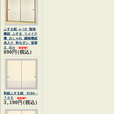
ふすま紙 o-18 無地
襖紙 ふすま リメイク
襖 おしゃれ 織物襖紙
糸入り 和モダン 張替
え diy
890円(税込)
和紙ふすま紙 HIBA－
７０５
3,190円(税込)