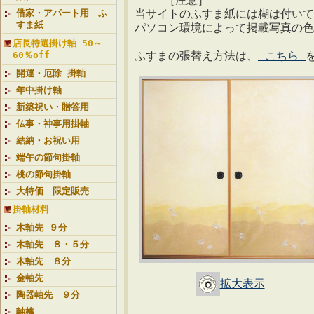
当サイトのふすま紙には糊は付いて
借家・アパート用 ふ
すま紙
パソコン環境によって掲載写真の色
店長特選掛け軸 50～
ふすまの張替え方法は、
こちら
60％off
開運・厄除 掛軸
年中掛け軸
新築祝い・贈答用
仏事・神事用掛軸
結納・お祝い用
端午の節句掛軸
桃の節句掛軸
大特価 限定販売
掛軸材料
木軸先 ９分
木軸先 ８・５分
木軸先 ８分
金軸先
拡大表示
陶器軸先 ９分
軸棒