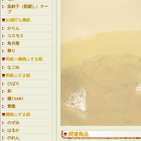
染斜子（筋廻し）テー
プ
お値打ち襖紙
かりん
コスモス
角兵衛
華り
和紙＋織物ふすま紙
なごみ
和紙ふすま紙
ひばり
和
燦(SAN)
青龍
織物ふすま紙
のぞみ
はるか
関連商品
のれん