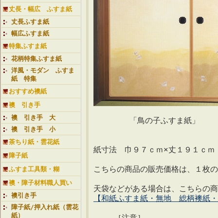
丈長・幅広 ふすま紙
丈長ふすま紙
幅広ふすま紙
特集ふすま紙
花柄特集ふすま紙
洋風・モダン ふすま
紙 特集
おすすめ襖紙
襖 引き手
襖 引き手 大
「鳥の子ふすま紙」
襖 引き手 小
茶ちり紙・雲花紙
紙寸法 巾９７ｃｍ×丈１９１ｃ
障子紙
こちらの商品の販売価格は、１枚
ふすま工具類・糊
襖・障子材料職人買い
天袋などがある場合は、こちらの商
襖引き手
【和紙ふすま紙・無地 総柄襖紙・E
障子紙/押入れ紙（雲花
紙）
［注意］