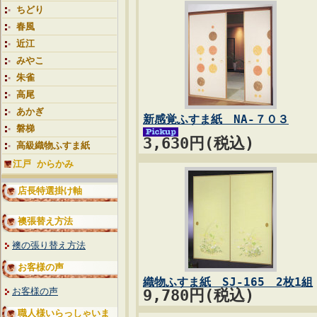
ちどり
春風
近江
みやこ
朱雀
高尾
あかぎ
新感覚ふすま紙 NA-７０３
磐梯
3,630円(税込)
高級織物ふすま紙
江戸 からかみ
店長特選掛け軸
襖張替え方法
襖の張り替え方法
お客様の声
織物ふすま紙 SJ-165 2枚1組
お客様の声
9,780円(税込)
職人様いらっしゃいま