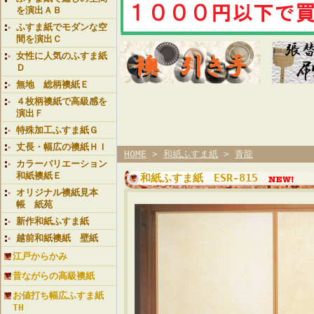
を演出ＡＢ
ふすま紙でモダンな空
間を演出Ｃ
女性に人気のふすま紙
Ｄ
無地 総柄襖紙Ｅ
４枚柄襖紙で高級感を
演出Ｆ
特殊加工ふすま紙Ｇ
丈長・幅広の襖紙ＨＩ
HOME
>
和紙ふすま紙
>
青龍
カラーバリエーション
和紙襖紙Ｅ
和紙ふすま紙 ESR-815
オリジナル襖紙見本
帳 紙苑
新作和紙ふすま紙
越前和紙襖紙 壁紙
江戸からかみ
昔ながらの高級襖紙
お値打ち幅広ふすま紙
TH