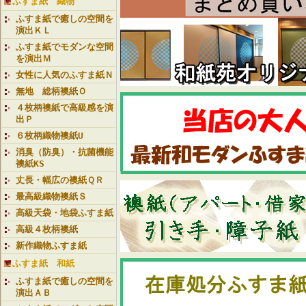
ふすま紙 織物
ふすま紙で癒しの空間を
演出ＫＬ
ふすま紙でモダンな空間
を演出Ｍ
女性に人気のふすま紙Ｎ
無地 総柄襖紙Ｏ
４枚柄襖紙で高級感を演
出Ｐ
６枚柄織物襖紙U
消臭（防臭）・抗菌機能
襖紙KS
丈長・幅広の襖紙ＱＲ
最高級織物襖紙Ｓ
高級天袋・地袋ふすま紙
高級４枚柄襖紙
新作織物ふすま紙
ふすま紙 和紙
ふすま紙で癒しの空間を
演出ＡＢ