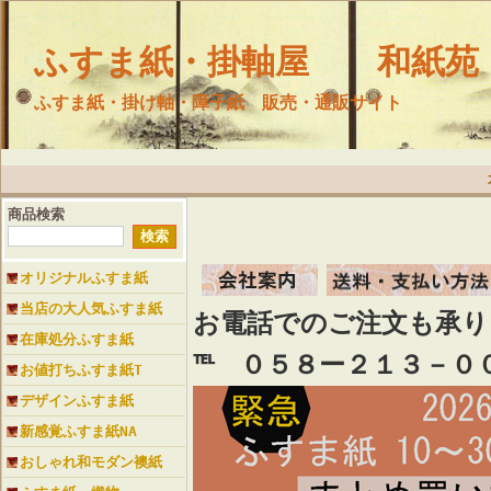
ふすま紙・掛軸屋 和紙苑
ふすま紙・掛け軸・障子紙 販売・通販サイト
商品検索
オリジナルふすま紙
当店の大人気ふすま紙
お電話でのご注文も承
在庫処分ふすま紙
℡ ０５８ー２１３－０
お値打ちふすま紙T
デザインふすま紙
新感覚ふすま紙NA
おしゃれ和モダン襖紙