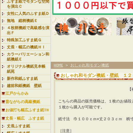
ふすま紙でモダンな空間
を演出Ｃ
女性に人気のふすま紙Ｄ
無地 総柄襖紙Ｅ
４枚柄襖紙で高級感を演
出Ｆ
特殊加工ふすま紙Ｇ
丈長・幅広の襖紙ＨＩ
カラーバリエーション和
紙襖紙Ｅ
HOME
>
おしゃれ和モダン襖紙
オリジナル襖紙見本帳
紙苑
おしゃれ和モダン襖紙・壁紙 １２
新作和紙ふすま紙
越前和紙襖紙 壁紙
【襖紙ランク 星３
江戸からかみ
こちらの商品の販売価格は、１枚のお値段
昔ながらの高級襖紙
１枚から購入が可能です。
お値打ち幅広ふすま紙TH
丈長・幅広 ふすま紙
紙寸法 巾１００ｃｍ×丈２０３ｃｍ 柄
丈長ふすま紙
［注意］