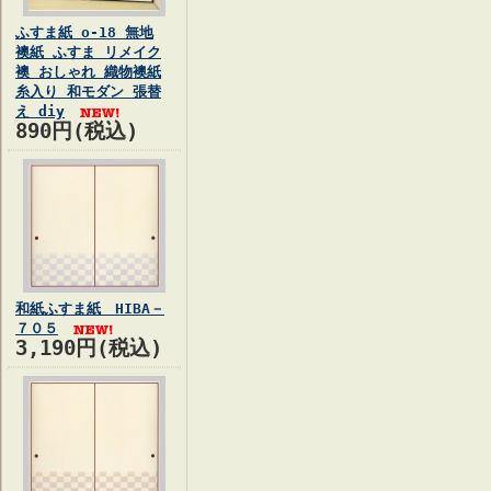
ふすま紙 o-18 無地
襖紙 ふすま リメイク
襖 おしゃれ 織物襖紙
糸入り 和モダン 張替
え diy
890円(税込)
和紙ふすま紙 HIBA－
７０５
3,190円(税込)