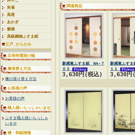
みやこ
関連商品
朱雀
高尾
あかぎ
磐梯
高級織物ふすま紙
江戸 からかみ
店長特選掛け軸
新感覚ふすま紙 NA-７
新感覚ふすま紙
襖張替え方法
０３
１１
3,630円(税込)
3,630円
襖の張り替え方法
お客様の声
お客様の声
職人様いらっしゃいませ
ふすま職人様いらっしゃ
いませ
襖・和紙情報