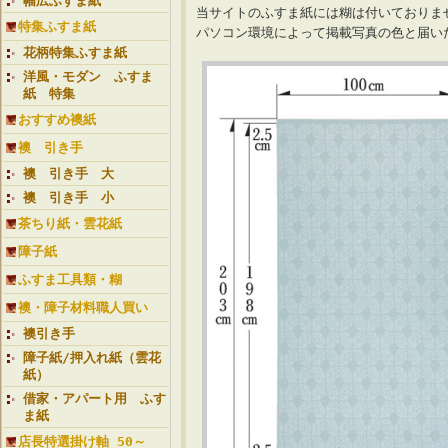
幅広ふすま紙
当サイトのふすま紙には糊は付いておりま
特集ふすま紙
パソコン環境によって掲載写真の色と届
花柄特集ふすま紙
洋風・モダン ふすま
紙 特集
おすすめ襖紙
襖 引き手
襖 引き手 大
襖 引き手 小
茶ちり紙・雲花紙
障子紙
ふすま工具類・糊
襖・障子材料職人買い
襖引き手
障子紙/押入れ紙（雲花
紙）
借家・アパート用 ふす
ま紙
店長特選掛け軸 50～