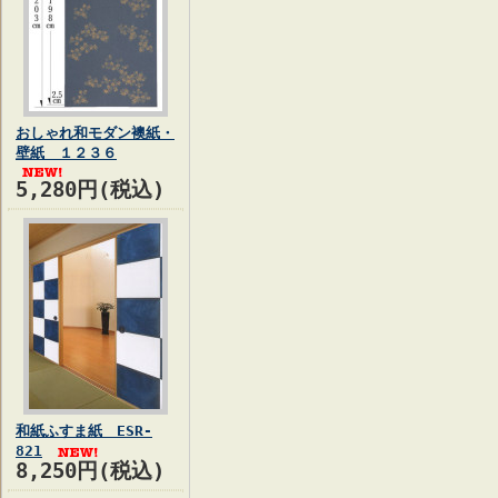
おしゃれ和モダン襖紙・
壁紙 １２３６
5,280円(税込)
和紙ふすま紙 ESR-
821
8,250円(税込)