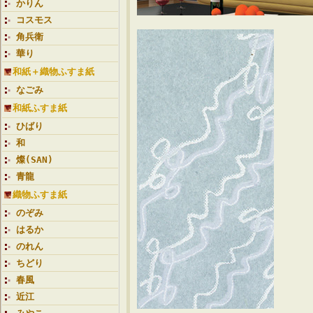
かりん
コスモス
角兵衛
華り
和紙＋織物ふすま紙
なごみ
和紙ふすま紙
ひばり
和
燦(SAN)
青龍
織物ふすま紙
のぞみ
はるか
のれん
ちどり
春風
近江