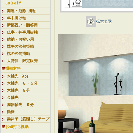
60％off
開運・厄除 掛軸
年中掛け軸
拡大表示
新築祝い・贈答用
仏事・神事用掛軸
結納・お祝い用
端午の節句掛軸
桃の節句掛軸
大特価 限定販売
掛軸材料
木軸先 ９分
木軸先 ８・５分
木軸先 ８分
金軸先
陶器軸先 ９分
軸棒
染斜子（筋廻し）テープ
お値打ち襖紙