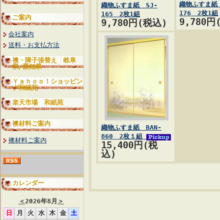
織物ふすま紙 
織物ふすま紙 SJ-
176 2枚1組
165 2枚1組
ご案内
9,780円
9,780円(税込)
会社案内
送料・お支払方法
襖・障子張替え 岐阜
県/愛知県
Ｙａｈｏｏ！ショッピン
グ和紙苑
楽天市場 和紙苑
襖材料ご案内
織物ふすま紙 BAN-
860 2枚１組
襖材料ご案内
15,400円(税
込)
カレンダー
＜
2026年8月
＞
日
月
火
水
木
金
土