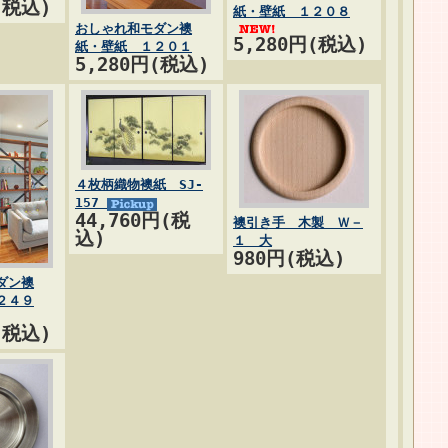
(税込)
紙・壁紙 １２０８
おしゃれ和モダン襖
5,280円(税込)
紙・壁紙 １２０１
5,280円(税込)
４枚柄織物襖紙 SJ-
157
44,760円(税
襖引き手 木製 Ｗ－
込)
１ 大
980円(税込)
ダン襖
２４９
(税込)