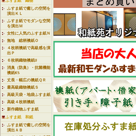
ふすま紙 織物
ふすま紙で癒しの空間を
演出ＫＬ
ふすま紙でモダンな空間
を演出Ｍ
女性に人気のふすま紙Ｎ
無地 総柄襖紙Ｏ
４枚柄襖紙で高級感を演
出Ｐ
６枚柄織物襖紙U
消臭（防臭）・抗菌機能
襖紙KS
丈長・幅広の襖紙ＱＲ
最高級織物襖紙Ｓ
高級天袋・地袋ふすま紙
高級４枚柄襖紙
新作織物ふすま紙
ふすま紙 和紙
ふすま紙で癒しの空間を
演出ＡＢ