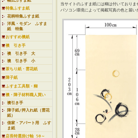
幅広ふすま紙
当サイトのふすま紙には糊は付いておりま
特集ふすま紙
パソコン環境によって掲載写真の色と届
花柄特集ふすま紙
洋風・モダン ふすま
紙 特集
おすすめ襖紙
襖 引き手
襖 引き手 大
襖 引き手 小
茶ちり紙・雲花紙
障子紙
ふすま工具類・糊
襖・障子材料職人買い
襖引き手
障子紙/押入れ紙（雲花
紙）
借家・アパート用 ふす
ま紙
店長特選掛け軸 50～