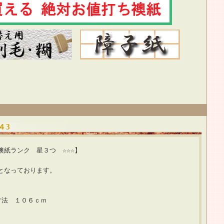
４3
つ ☆☆☆】
となっております。
寸法 １０６ｃｍ