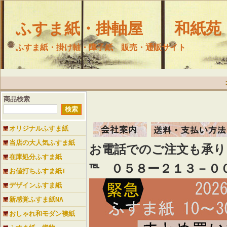
ふすま紙・掛軸屋 和紙苑
ふすま紙・掛け軸・障子紙 販売・通販サイト
商品検索
オリジナルふすま紙
当店の大人気ふすま紙
お電話でのご注文も承
在庫処分ふすま紙
℡ ０５８ー２１３－０
お値打ちふすま紙T
デザインふすま紙
新感覚ふすま紙NA
おしゃれ和モダン襖紙