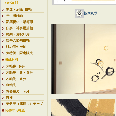
60％off
開運・厄除 掛軸
拡大表示
年中掛け軸
新築祝い・贈答用
仏事・神事用掛軸
結納・お祝い用
端午の節句掛軸
桃の節句掛軸
大特価 限定販売
掛軸材料
木軸先 ９分
木軸先 ８・５分
木軸先 ８分
金軸先
陶器軸先 ９分
軸棒
染斜子（筋廻し）テープ
お値打ち襖紙