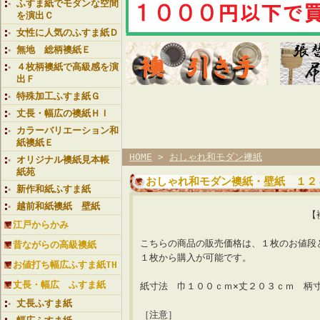
ふすま紙でモダンな空間
を演出Ｃ
女性に人気のふすま紙Ｄ
無地 総柄襖紙Ｅ
４枚柄襖紙で高級感を演
出Ｆ
特殊加工ふすま紙Ｇ
丈長・幅広の襖紙ＨＩ
カラーバリエーション和
紙襖紙Ｅ
HOME
>
おしゃれ和モダン襖紙
オリジナル襖紙見本帳
紙苑
おしゃれ和モダン襖紙・壁紙 １２
新作和紙ふすま紙
越前和紙襖紙 壁紙
【襖紙ランク 星３
江戸からかみ
こちらの商品の販売価格は、１枚のお値段
昔ながらの高級襖紙
１枚から購入が可能です。
お値打ち幅広ふすま紙TH
丈長・幅広 ふすま紙
紙寸法 巾１００ｃｍ×丈２０３ｃｍ 柄
丈長ふすま紙
［注意］