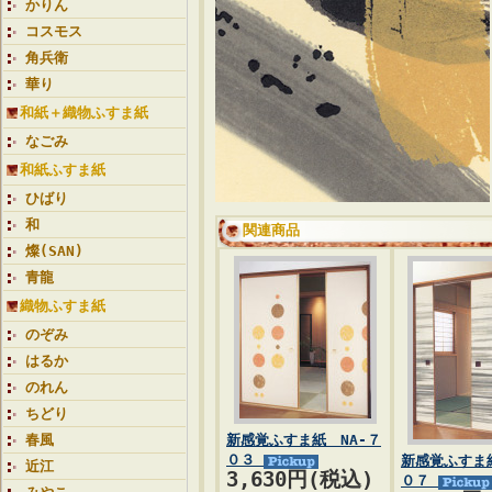
かりん
コスモス
角兵衛
華り
和紙＋織物ふすま紙
なごみ
和紙ふすま紙
ひばり
和
関連商品
燦(SAN)
青龍
織物ふすま紙
のぞみ
はるか
のれん
ちどり
春風
新感覚ふすま紙 NA-７
０３
新感覚ふすま紙
近江
3,630円(税込)
０７