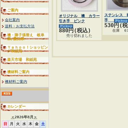
ご案内
ステンレス 
オリジナル 襖 カラー
会社案内
手
引き手 ピンク
530円(
送料・お支払方法
880円(税込)
在庫 6
襖・障子張替え 岐阜
売り切れました
県/愛知県
Ｙａｈｏｏ！ショッピン
グ和紙苑
楽天市場 和紙苑
襖材料ご案内
襖材料ご案内
カレンダー
＜
2026年8月
＞
日
月
火
水
木
金
土