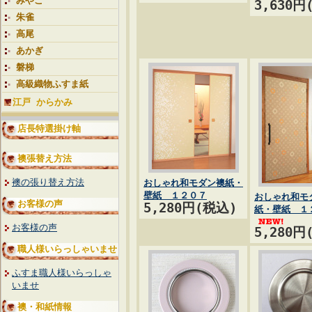
みやこ
3,630円
朱雀
高尾
あかぎ
磐梯
高級織物ふすま紙
江戸 からかみ
店長特選掛け軸
襖張替え方法
襖の張り替え方法
おしゃれ和モダン襖紙・
壁紙 １２０７
おしゃれ和モ
お客様の声
5,280円(税込)
紙・壁紙 １
お客様の声
5,280円
職人様いらっしゃいませ
ふすま職人様いらっしゃ
いませ
襖・和紙情報