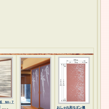
 NA-７
おしゃれ和モダン襖