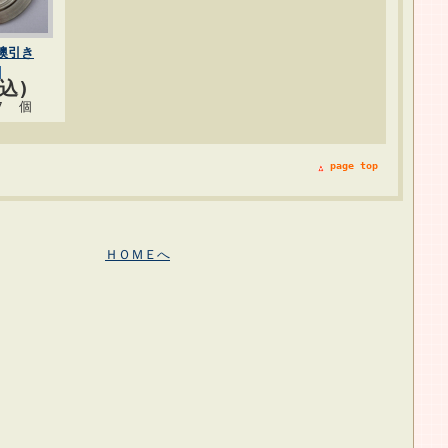
襖引き
税込)
7 個
page top
ＨＯＭＥへ