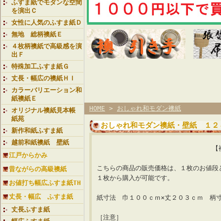
ふすま紙でモダンな空間
を演出Ｃ
女性に人気のふすま紙Ｄ
無地 総柄襖紙Ｅ
４枚柄襖紙で高級感を演
出Ｆ
特殊加工ふすま紙Ｇ
丈長・幅広の襖紙ＨＩ
カラーバリエーション和
紙襖紙Ｅ
HOME
>
おしゃれ和モダン襖紙
オリジナル襖紙見本帳
紙苑
おしゃれ和モダン襖紙・壁紙 １２
新作和紙ふすま紙
越前和紙襖紙 壁紙
【襖紙ランク 星３
江戸からかみ
こちらの商品の販売価格は、１枚のお値段
昔ながらの高級襖紙
１枚から購入が可能です。
お値打ち幅広ふすま紙TH
丈長・幅広 ふすま紙
紙寸法 巾１００ｃｍ×丈２０３ｃｍ 柄
丈長ふすま紙
［注意］