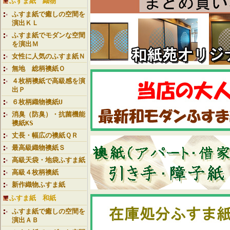
ふすま紙 織物
ふすま紙で癒しの空間を
演出ＫＬ
ふすま紙でモダンな空間
を演出Ｍ
女性に人気のふすま紙Ｎ
無地 総柄襖紙Ｏ
４枚柄襖紙で高級感を演
出Ｐ
６枚柄織物襖紙U
消臭（防臭）・抗菌機能
襖紙KS
丈長・幅広の襖紙ＱＲ
最高級織物襖紙Ｓ
高級天袋・地袋ふすま紙
高級４枚柄襖紙
新作織物ふすま紙
ふすま紙 和紙
ふすま紙で癒しの空間を
演出ＡＢ