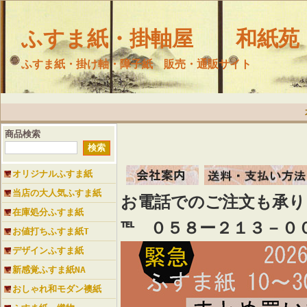
ふすま紙・掛軸屋 和紙苑
ふすま紙・掛け軸・障子紙 販売・通販サイト
商品検索
オリジナルふすま紙
当店の大人気ふすま紙
お電話でのご注文も承
在庫処分ふすま紙
℡ ０５８ー２１３－０
お値打ちふすま紙T
デザインふすま紙
新感覚ふすま紙NA
おしゃれ和モダン襖紙