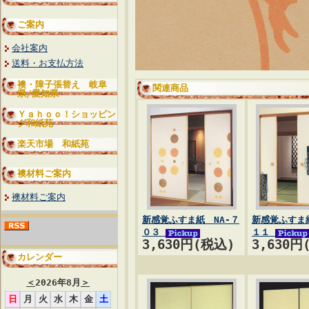
ご案内
会社案内
送料・お支払方法
襖・障子張替え 岐阜
関連商品
県/愛知県
Ｙａｈｏｏ！ショッピン
グ和紙苑
楽天市場 和紙苑
襖材料ご案内
襖材料ご案内
新感覚ふすま紙 NA-７
新感覚ふすま紙
０３
１１
3,630円(税込)
3,630円
カレンダー
＜
2026年8月
＞
日
月
火
水
木
金
土