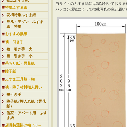
幅広ふすま紙
当サイトのふすま紙には糊は付いておりま
特集ふすま紙
パソコン環境によって掲載写真の色と届
花柄特集ふすま紙
洋風・モダン ふすま
紙 特集
おすすめ襖紙
襖 引き手
襖 引き手 大
襖 引き手 小
茶ちり紙・雲花紙
障子紙
ふすま工具類・糊
襖・障子材料職人買い
襖引き手
障子紙/押入れ紙（雲花
紙）
借家・アパート用 ふす
ま紙
店長特選掛け軸 50～