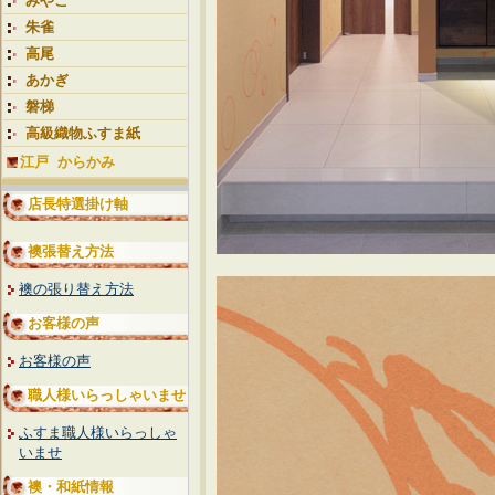
みやこ
朱雀
高尾
あかぎ
磐梯
高級織物ふすま紙
江戸 からかみ
店長特選掛け軸
襖張替え方法
襖の張り替え方法
お客様の声
お客様の声
職人様いらっしゃいませ
ふすま職人様いらっしゃ
いませ
襖・和紙情報