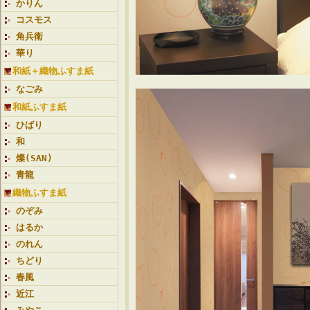
かりん
コスモス
角兵衛
華り
和紙＋織物ふすま紙
なごみ
和紙ふすま紙
ひばり
和
燦(SAN)
青龍
織物ふすま紙
のぞみ
はるか
のれん
ちどり
春風
近江