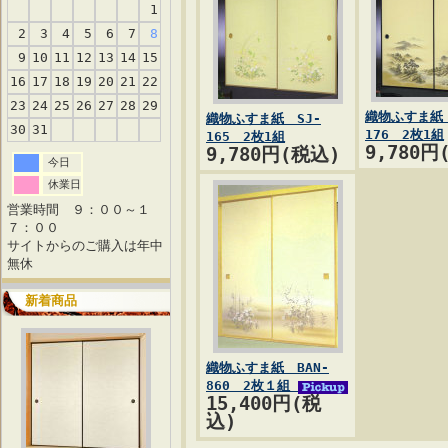
1
2
3
4
5
6
7
8
9
10
11
12
13
14
15
16
17
18
19
20
21
22
23
24
25
26
27
28
29
織物ふすま紙 
織物ふすま紙 SJ-
30
31
176 2枚1組
165 2枚1組
9,780円
9,780円(税込)
今日
休業日
営業時間 ９：００～１
７：００
サイトからのご購入は年中
無休
新着商品
織物ふすま紙 BAN-
860 2枚１組
15,400円(税
込)