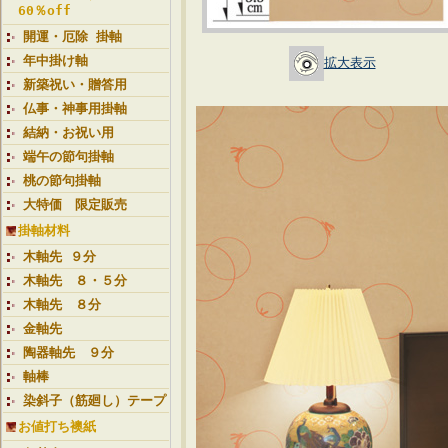
60％off
開運・厄除 掛軸
年中掛け軸
拡大表示
新築祝い・贈答用
仏事・神事用掛軸
結納・お祝い用
端午の節句掛軸
桃の節句掛軸
大特価 限定販売
掛軸材料
木軸先 ９分
木軸先 ８・５分
木軸先 ８分
金軸先
陶器軸先 ９分
軸棒
染斜子（筋廻し）テープ
お値打ち襖紙