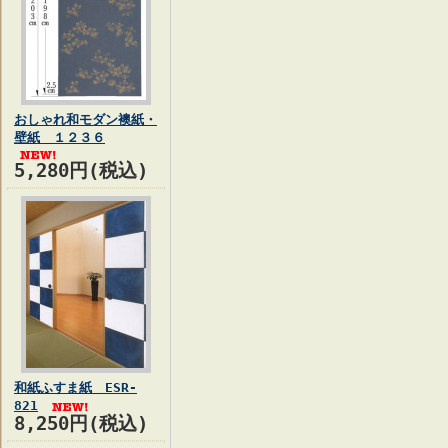
おしゃれ和モダン襖紙・
壁紙 １２３６
5,280円(税込)
和紙ふすま紙 ESR-
821
8,250円(税込)