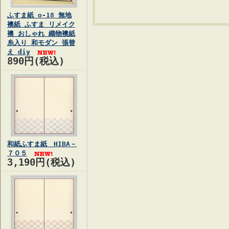
ふすま紙 o-18 無地
襖紙 ふすま リメイク
襖 おしゃれ 織物襖紙
糸入り 和モダン 張替
え diy
890円(税込)
和紙ふすま紙 HIBA－
７０５
3,190円(税込)