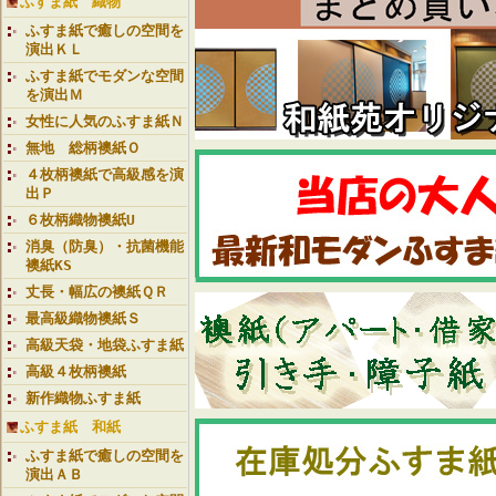
ふすま紙 織物
ふすま紙で癒しの空間を
演出ＫＬ
ふすま紙でモダンな空間
を演出Ｍ
女性に人気のふすま紙Ｎ
無地 総柄襖紙Ｏ
４枚柄襖紙で高級感を演
出Ｐ
６枚柄織物襖紙U
消臭（防臭）・抗菌機能
襖紙KS
丈長・幅広の襖紙ＱＲ
最高級織物襖紙Ｓ
高級天袋・地袋ふすま紙
高級４枚柄襖紙
新作織物ふすま紙
ふすま紙 和紙
ふすま紙で癒しの空間を
演出ＡＢ