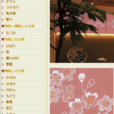
かりん
コスモス
角兵衛
華り
和紙＋織物ふすま紙
なごみ
和紙ふすま紙
ひばり
和
燦(SAN)
青龍
織物ふすま紙
のぞみ
はるか
のれん
ちどり
春風
近江