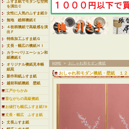
ふすま紙でモダンな空間
を演出Ｃ
女性に人気のふすま紙Ｄ
無地 総柄襖紙Ｅ
４枚柄襖紙で高級感を演
出Ｆ
特殊加工ふすま紙Ｇ
丈長・幅広の襖紙ＨＩ
カラーバリエーション和
紙襖紙Ｅ
HOME
>
おしゃれ和モダン襖紙
オリジナル襖紙見本帳
紙苑
おしゃれ和モダン襖紙・壁紙 １２
新作和紙ふすま紙
越前和紙襖紙 壁紙
江戸からかみ
昔ながらの高級襖紙
お値打ち幅広ふすま紙TH
丈長・幅広 ふすま紙
丈長ふすま紙