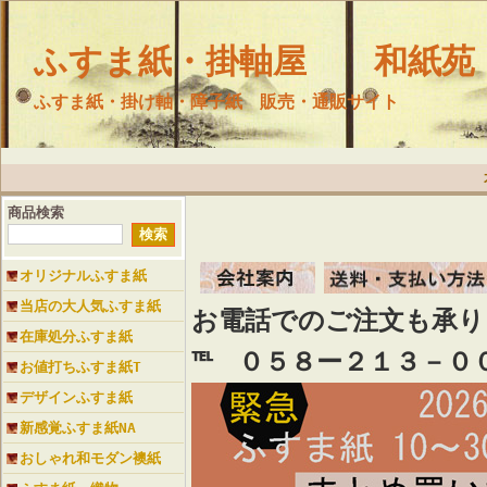
ふすま紙・掛軸屋 和紙苑
ふすま紙・掛け軸・障子紙 販売・通販サイト
商品検索
オリジナルふすま紙
当店の大人気ふすま紙
お電話でのご注文も承
在庫処分ふすま紙
℡ ０５８ー２１３－０
お値打ちふすま紙T
デザインふすま紙
新感覚ふすま紙NA
おしゃれ和モダン襖紙