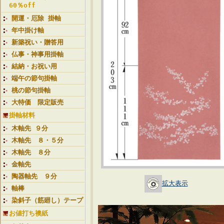
60％off
開運・厄除 掛軸
年中掛け軸
新築祝い・贈答用
仏事・神事用掛軸
結納・お祝い用
端午の節句掛軸
桃の節句掛軸
大特価 限定販売
掛軸材料
木軸先 ９分
木軸先 ８・５分
木軸先 ８分
金軸先
陶器軸先 ９分
拡大表示
軸棒
染斜子（筋廻し）テープ
お値打ち襖紙