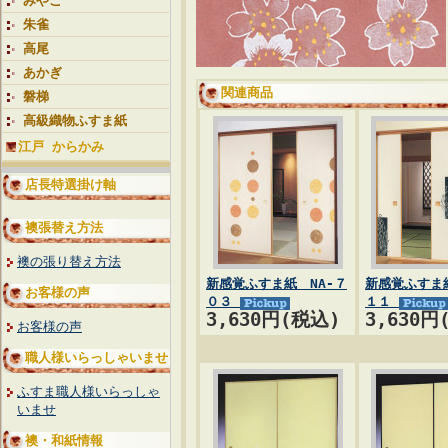
みやこ
朱雀
高尾
あかぎ
関連商品
磐梯
高級織物ふすま紙
江戸 からかみ
店長特選掛け軸
襖張替え方法
襖の張り替え方法
新感覚ふすま紙 NA-７
新感覚ふすま紙
お客様の声
０３
１１
3,630円(税込)
3,630円
お客様の声
職人様いらっしゃいませ
ふすま職人様いらっしゃ
いませ
襖・和紙情報