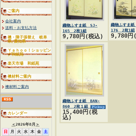
ご案内
会社案内
織物ふすま紙 
織物ふすま紙 SJ-
送料・お支払方法
176 2枚1組
165 2枚1組
9,780円
9,780円(税込)
襖・障子張替え 岐阜
県/愛知県
Ｙａｈｏｏ！ショッピン
グ和紙苑
楽天市場 和紙苑
襖材料ご案内
襖材料ご案内
織物ふすま紙 BAN-
860 2枚１組
15,400円(税
カレンダー
込)
＜
2026年8月
＞
日
月
火
水
木
金
土