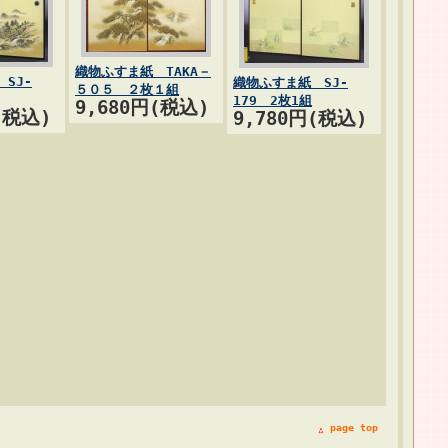
織物ふすま紙 TAKA－
SJ-
織物ふすま紙 SJ-
５０５ ２枚１組
179 2枚1組
9,680円(税込)
(税込)
9,780円(税込)
page top