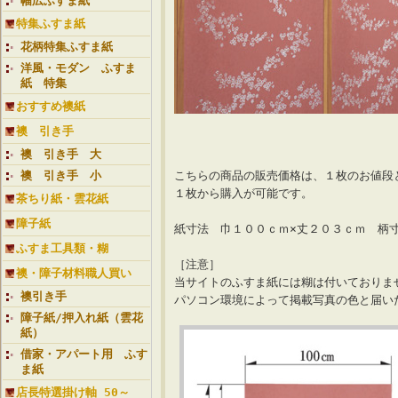
幅広ふすま紙
特集ふすま紙
花柄特集ふすま紙
洋風・モダン ふすま
紙 特集
おすすめ襖紙
襖 引き手
【襖紙ランク 星
襖 引き手 大
襖 引き手 小
こちらの商品の販売価格は、１枚のお値段
１枚から購入が可能です。
茶ちり紙・雲花紙
障子紙
紙寸法 巾１００ｃｍ×丈２０３ｃｍ 柄
ふすま工具類・糊
［注意］
襖・障子材料職人買い
当サイトのふすま紙には糊は付いておりま
襖引き手
パソコン環境によって掲載写真の色と届
障子紙/押入れ紙（雲花
紙）
借家・アパート用 ふす
ま紙
店長特選掛け軸 50～