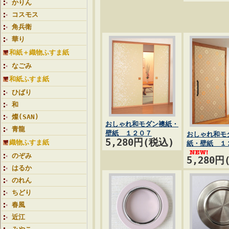
かりん
コスモス
角兵衛
華り
和紙＋織物ふすま紙
なごみ
和紙ふすま紙
ひばり
和
燦(SAN)
おしゃれ和モダン襖紙・
青龍
壁紙 １２０７
おしゃれ和モ
5,280円(税込)
織物ふすま紙
紙・壁紙 １
のぞみ
5,280円
はるか
のれん
ちどり
春風
近江