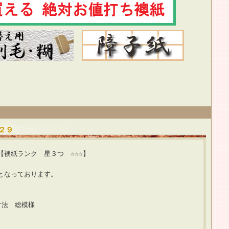
２９
３つ ☆☆☆】
となっております。
寸法 総模様