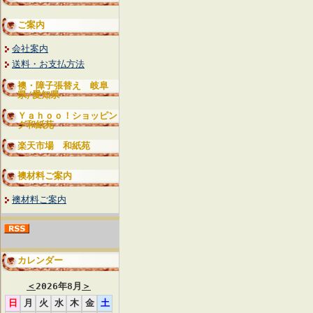
ご案内
会社案内
送料・お支払方法
襖・障子張替え 岐阜
県/愛知県
Ｙａｈｏｏ！ショッピン
グ和紙苑
楽天市場 和紙苑
襖材料ご案内
襖材料ご案内
カレンダー
＜
2026年8月
＞
日
月
火
水
木
金
土