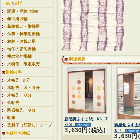
60％off
開運・厄除 掛軸
年中掛け軸
新築祝い・贈答用
仏事・神事用掛軸
結納・お祝い用
端午の節句掛軸
桃の節句掛軸
関連商品
大特価 限定販売
掛軸材料
木軸先 ９分
木軸先 ８・５分
木軸先 ８分
金軸先
陶器軸先 ９分
軸棒
新感覚ふすま紙 NA-７
０３
新感覚ふすま紙
染斜子（筋廻し）テープ
3,630円(税込)
０７
お値打ち襖紙
3,630円