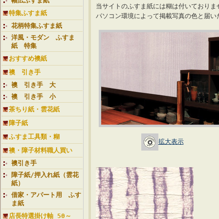
幅広ふすま紙
当サイトのふすま紙には糊は付いておりま
特集ふすま紙
パソコン環境によって掲載写真の色と届
花柄特集ふすま紙
洋風・モダン ふすま
紙 特集
おすすめ襖紙
襖 引き手
襖 引き手 大
襖 引き手 小
茶ちり紙・雲花紙
障子紙
ふすま工具類・糊
拡大表示
襖・障子材料職人買い
襖引き手
障子紙/押入れ紙（雲花
紙）
借家・アパート用 ふす
ま紙
店長特選掛け軸 50～