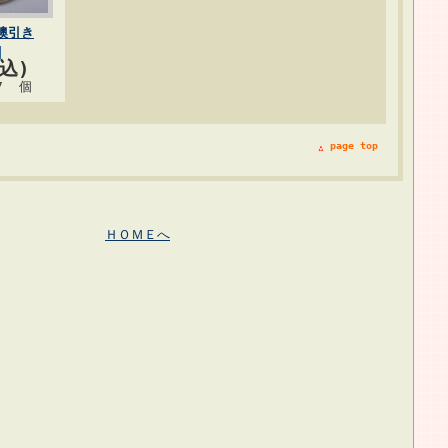
襖引き
税込)
7 個
page top
ＨＯＭＥへ