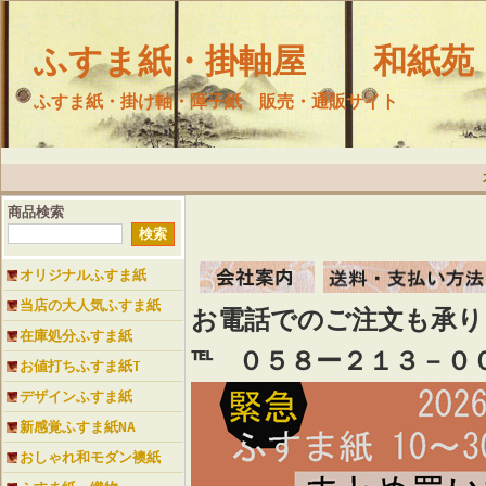
ふすま紙・掛軸屋 和紙苑
ふすま紙・掛け軸・障子紙 販売・通販サイト
商品検索
オリジナルふすま紙
当店の大人気ふすま紙
お電話でのご注文も承
在庫処分ふすま紙
℡ ０５８ー２１３－０
お値打ちふすま紙T
デザインふすま紙
新感覚ふすま紙NA
おしゃれ和モダン襖紙