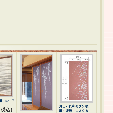
 NA-７
おしゃれ和モダン襖
(税込)
紙・壁紙 １２０８