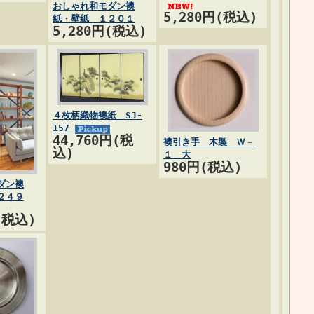
おしゃれ和モダン襖
5,280円(税込)
紙・壁紙 １２０１
5,280円(税込)
４枚柄織物襖紙 SJ-
157
44,760円(税
襖引き手 木製 Ｗ－
込)
１ 大
980円(税込)
ダン襖
２４９
(税込)