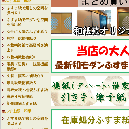
ふすま紙 織物
ふすま紙で癒しの空間を
演出ＫＬ
ふすま紙でモダンな空間
を演出Ｍ
女性に人気のふすま紙Ｎ
無地 総柄襖紙Ｏ
４枚柄襖紙で高級感を演
出Ｐ
６枚柄織物襖紙U
消臭（防臭）・抗菌機能
襖紙KS
丈長・幅広の襖紙ＱＲ
最高級織物襖紙Ｓ
高級天袋・地袋ふすま紙
高級４枚柄襖紙
新作織物ふすま紙
ふすま紙 和紙
ふすま紙で癒しの空間を
演出ＡＢ