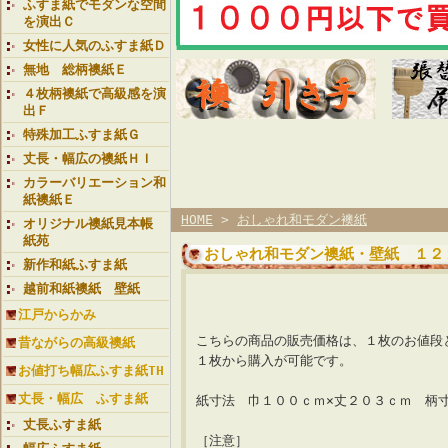
ふすま紙でモダンな空間
を演出Ｃ
女性に人気のふすま紙Ｄ
無地 総柄襖紙Ｅ
４枚柄襖紙で高級感を演
出Ｆ
特殊加工ふすま紙Ｇ
丈長・幅広の襖紙ＨＩ
カラーバリエーション和
紙襖紙Ｅ
HOME
>
おしゃれ和モダン襖紙
オリジナル襖紙見本帳
紙苑
おしゃれ和モダン襖紙・壁紙 １２
新作和紙ふすま紙
越前和紙襖紙 壁紙
【襖紙ランク 星
江戸からかみ
こちらの商品の販売価格は、１枚のお値段
昔ながらの高級襖紙
１枚から購入が可能です。
お値打ち幅広ふすま紙TH
丈長・幅広 ふすま紙
紙寸法 巾１００ｃｍ×丈２０３ｃｍ 柄
丈長ふすま紙
［注意］