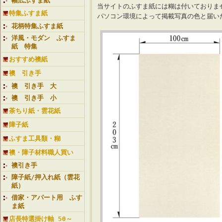
幅広ふすま紙
当サイトのふすま紙には糊は付いておりま
特集ふすま紙
パソコン環境によって掲載写真の色と届
花柄特集ふすま紙
洋風・モダン ふすま
紙 特集
おすすめ襖紙
襖 引き手
襖 引き手 大
襖 引き手 小
茶ちり紙・雲花紙
障子紙
ふすま工具類・糊
襖・障子材料職人買い
襖引き手
障子紙/押入れ紙（雲花
紙）
借家・アパート用 ふす
ま紙
店長特選掛け軸 50～