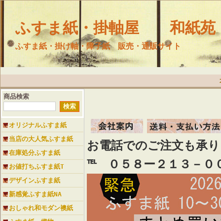
ふすま紙・掛軸屋 和紙苑
ふすま紙・掛け軸・障子紙 販売・通販サイト
商品検索
オリジナルふすま紙
当店の大人気ふすま紙
お電話でのご注文も承
在庫処分ふすま紙
℡ ０５８ー２１３－０
お値打ちふすま紙T
デザインふすま紙
新感覚ふすま紙NA
おしゃれ和モダン襖紙