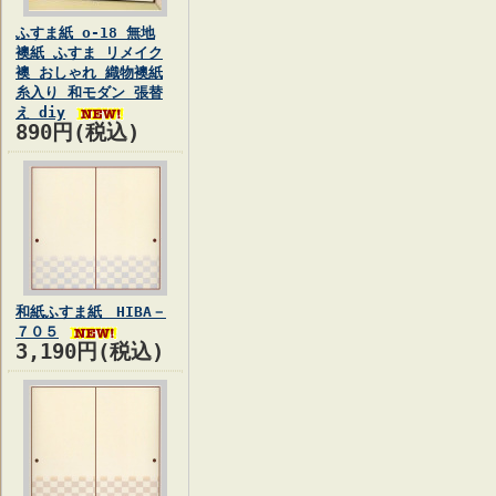
ふすま紙 o-18 無地
襖紙 ふすま リメイク
襖 おしゃれ 織物襖紙
糸入り 和モダン 張替
え diy
890円(税込)
和紙ふすま紙 HIBA－
７０５
3,190円(税込)