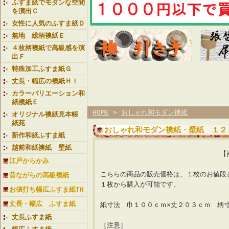
ふすま紙でモダンな空間
を演出Ｃ
女性に人気のふすま紙Ｄ
無地 総柄襖紙Ｅ
４枚柄襖紙で高級感を演
出Ｆ
特殊加工ふすま紙Ｇ
丈長・幅広の襖紙ＨＩ
カラーバリエーション和
紙襖紙Ｅ
HOME
>
おしゃれ和モダン襖紙
オリジナル襖紙見本帳
紙苑
おしゃれ和モダン襖紙・壁紙 １２
新作和紙ふすま紙
越前和紙襖紙 壁紙
【襖紙ランク 星３
江戸からかみ
こちらの商品の販売価格は、１枚のお値段
昔ながらの高級襖紙
１枚から購入が可能です。
お値打ち幅広ふすま紙TH
丈長・幅広 ふすま紙
紙寸法 巾１００ｃｍ×丈２０３ｃｍ 柄
丈長ふすま紙
［注意］