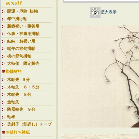
60％off
開運・厄除 掛軸
拡大表示
年中掛け軸
新築祝い・贈答用
仏事・神事用掛軸
結納・お祝い用
端午の節句掛軸
桃の節句掛軸
大特価 限定販売
掛軸材料
木軸先 ９分
木軸先 ８・５分
木軸先 ８分
金軸先
陶器軸先 ９分
軸棒
染斜子（筋廻し）テープ
お値打ち襖紙