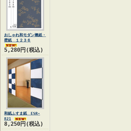
おしゃれ和モダン襖紙・
壁紙 １２３６
5,280円(税込)
和紙ふすま紙 ESR-
821
8,250円(税込)