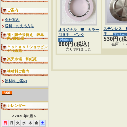
ご案内
会社案内
送料・お支払方法
ステンレス 
オリジナル 襖 カラー
手
襖・障子張替え 岐阜
引き手 ピンク
530円(
県/愛知県
880円(税込)
在庫 6
Ｙａｈｏｏ！ショッピン
売り切れました
グ和紙苑
楽天市場 和紙苑
襖材料ご案内
襖材料ご案内
カレンダー
＜
2026年8月
＞
日
月
火
水
木
金
土