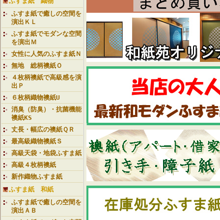
ふすま紙 織物
ふすま紙で癒しの空間を
演出ＫＬ
ふすま紙でモダンな空間
を演出Ｍ
女性に人気のふすま紙Ｎ
無地 総柄襖紙Ｏ
４枚柄襖紙で高級感を演
出Ｐ
６枚柄織物襖紙U
消臭（防臭）・抗菌機能
襖紙KS
丈長・幅広の襖紙ＱＲ
最高級織物襖紙Ｓ
高級天袋・地袋ふすま紙
高級４枚柄襖紙
新作織物ふすま紙
ふすま紙 和紙
ふすま紙で癒しの空間を
演出ＡＢ