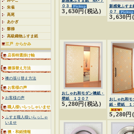
みやこ
新感覚ふすま紙 NA-７
０３
新感覚ふすま紙
朱雀
3,630円(税込)
０７
高尾
3,630円
あかぎ
磐梯
高級織物ふすま紙
江戸 からかみ
店長特選掛け軸
襖張替え方法
襖の張り替え方法
お客様の声
おしゃれ和モダン襖紙・
お客様の声
壁紙 １２０７
おしゃれ和モ
5,280円(税込)
紙・壁紙 １
職人様いらっしゃいませ
5,280円
ふすま職人様いらっしゃ
いませ
襖・和紙情報