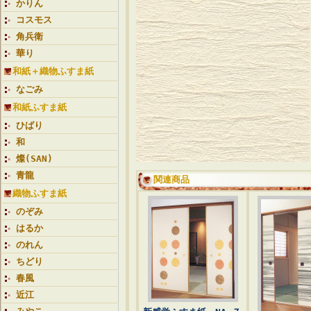
かりん
コスモス
角兵衛
華り
和紙＋織物ふすま紙
なごみ
和紙ふすま紙
ひばり
和
燦(SAN)
青龍
関連商品
織物ふすま紙
のぞみ
はるか
のれん
ちどり
春風
近江