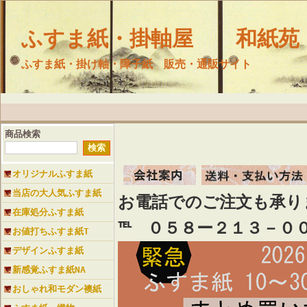
ふすま紙・掛軸屋 和紙苑
ふすま紙・掛け軸・障子紙 販売・通販サイト
商品検索
オリジナルふすま紙
当店の大人気ふすま紙
お電話でのご注文も承
在庫処分ふすま紙
℡ ０５８ー２１３－０
お値打ちふすま紙T
デザインふすま紙
新感覚ふすま紙NA
おしゃれ和モダン襖紙