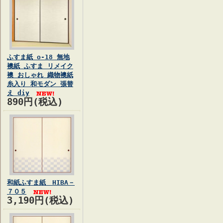
ふすま紙 o-18 無地
襖紙 ふすま リメイク
襖 おしゃれ 織物襖紙
糸入り 和モダン 張替
え diy
890円(税込)
和紙ふすま紙 HIBA－
７０５
3,190円(税込)