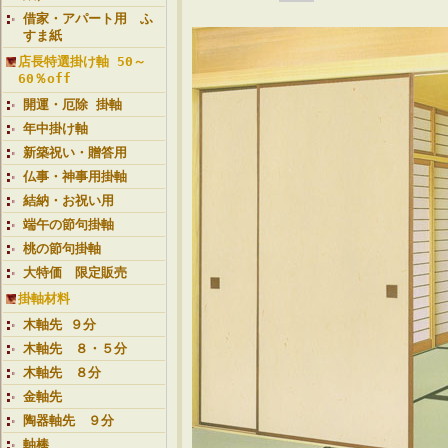
借家・アパート用 ふ
すま紙
店長特選掛け軸 50～
60％off
開運・厄除 掛軸
年中掛け軸
新築祝い・贈答用
仏事・神事用掛軸
結納・お祝い用
端午の節句掛軸
桃の節句掛軸
大特価 限定販売
掛軸材料
木軸先 ９分
木軸先 ８・５分
木軸先 ８分
金軸先
陶器軸先 ９分
軸棒