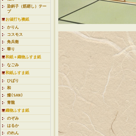
染斜子（筋廻し）テー
プ
お値打ち襖紙
かりん
コスモス
角兵衛
華り
和紙＋織物ふすま紙
なごみ
和紙ふすま紙
ひばり
和
燦(SAN)
青龍
織物ふすま紙
のぞみ
はるか
のれん