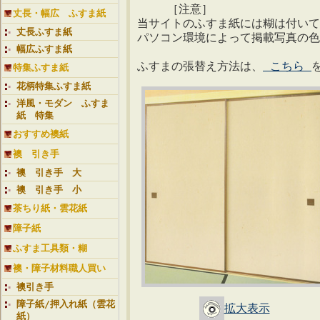
［注意］
丈長・幅広 ふすま紙
当サイトのふすま紙には糊は付いて
丈長ふすま紙
パソコン環境によって掲載写真の色
幅広ふすま紙
ふすまの張替え方法は、
こちら
特集ふすま紙
花柄特集ふすま紙
洋風・モダン ふすま
紙 特集
おすすめ襖紙
襖 引き手
襖 引き手 大
襖 引き手 小
茶ちり紙・雲花紙
障子紙
ふすま工具類・糊
襖・障子材料職人買い
襖引き手
障子紙/押入れ紙（雲花
拡大表示
紙）