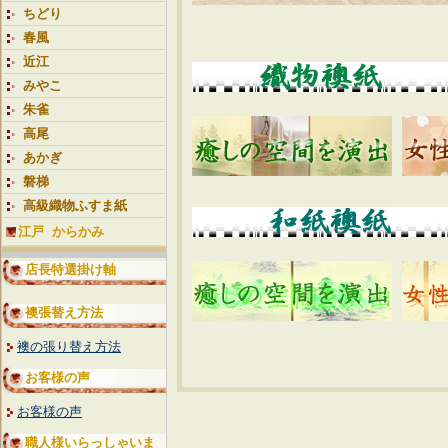
ちどり
春風
近江
みやこ
朱雀
高尾
あかぎ
磐梯
高級織物ふすま紙
江戸 からかみ
店長特選掛け軸
襖張替え方法
襖の張り替え方法
お客様の声
お客様の声
職人様いらっしゃいま