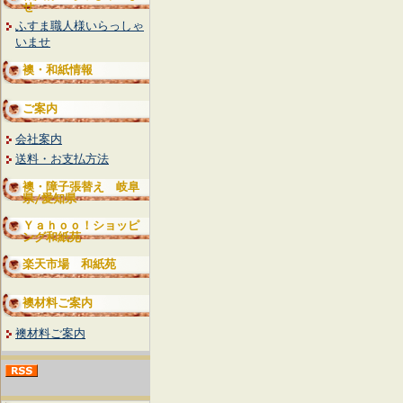
せ
ふすま職人様いらっしゃ
いませ
襖・和紙情報
ご案内
会社案内
送料・お支払方法
襖・障子張替え 岐阜
県/愛知県
Ｙａｈｏｏ！ショッピ
ング和紙苑
楽天市場 和紙苑
襖材料ご案内
襖材料ご案内