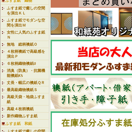
ふすま紙 織物
ふすま紙で癒しの空間
を演出ＫＬ
ふすま紙でモダンな空
間を演出Ｍ
女性に人気のふすま紙
Ｎ
無地 総柄襖紙Ｏ
４枚柄襖紙で高級感を
演出Ｐ
６枚柄織物襖紙U
消臭（防臭）・抗菌機
能襖紙KS
丈長・幅広の襖紙ＱＲ
最高級織物襖紙Ｓ
高級天袋・地袋ふすま
紙
高級４枚柄襖紙
新作織物ふすま紙
ふすま紙 和紙
ふすま紙で癒しの空間