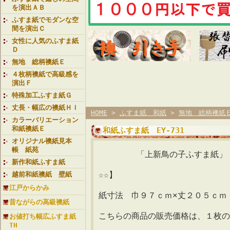
を演出ＡＢ
ふすま紙でモダンな空
間を演出Ｃ
女性に人気のふすま紙
Ｄ
無地 総柄襖紙Ｅ
４枚柄襖紙で高級感を
演出Ｆ
特殊加工ふすま紙Ｇ
丈長・幅広の襖紙ＨＩ
HOME
>
ふすま紙 和紙
>
無地 総柄襖紙
カラーバリエーション
和紙襖紙Ｅ
和紙ふすま紙 EY-731
オリジナル襖紙見本
帳 紙苑
「上新鳥の子ふすま紙」
新作和紙ふすま紙
【襖紙
☆☆】
越前和紙襖紙 壁紙
江戸からかみ
紙寸法 巾９７ｃｍ×丈２０５ｃｍ
昔ながらの高級襖紙
こちらの商品の販売価格は、１枚
お値打ち幅広ふすま紙
TH