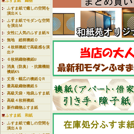
ふすま紙 織物
ふすま紙で癒しの空間を
演出ＫＬ
ふすま紙でモダンな空間
を演出Ｍ
女性に人気のふすま紙Ｎ
無地 総柄襖紙Ｏ
４枚柄襖紙で高級感を演
出Ｐ
６枚柄織物襖紙U
消臭（防臭）・抗菌機能
襖紙KS
丈長・幅広の襖紙ＱＲ
最高級織物襖紙Ｓ
高級天袋・地袋ふすま紙
高級４枚柄襖紙
新作織物ふすま紙
ふすま紙 和紙
ふすま紙で癒しの空間を
演出ＡＢ