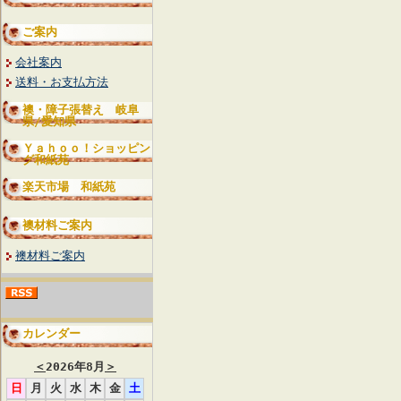
ご案内
会社案内
送料・お支払方法
襖・障子張替え 岐阜
県/愛知県
Ｙａｈｏｏ！ショッピン
グ和紙苑
楽天市場 和紙苑
襖材料ご案内
襖材料ご案内
カレンダー
＜
2026年8月
＞
日
月
火
水
木
金
土