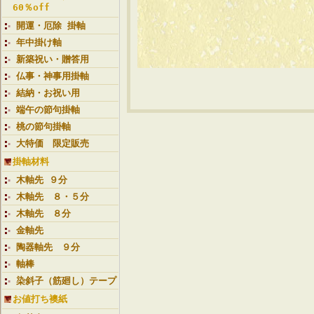
60％off
開運・厄除 掛軸
年中掛け軸
新築祝い・贈答用
仏事・神事用掛軸
結納・お祝い用
端午の節句掛軸
桃の節句掛軸
大特価 限定販売
掛軸材料
木軸先 ９分
木軸先 ８・５分
木軸先 ８分
金軸先
陶器軸先 ９分
軸棒
染斜子（筋廻し）テープ
お値打ち襖紙