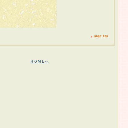
page top
ＨＯＭＥへ