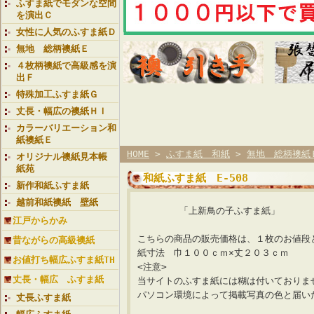
ふすま紙でモダンな空間
を演出Ｃ
女性に人気のふすま紙Ｄ
無地 総柄襖紙Ｅ
４枚柄襖紙で高級感を演
出Ｆ
特殊加工ふすま紙Ｇ
丈長・幅広の襖紙ＨＩ
カラーバリエーション和
紙襖紙Ｅ
HOME
>
ふすま紙 和紙
>
無地 総柄襖紙
オリジナル襖紙見本帳
紙苑
和紙ふすま紙 E-508
新作和紙ふすま紙
越前和紙襖紙 壁紙
「上新鳥の子ふすま紙
江戸からかみ
こちらの商品の販売価格は、１枚のお値段
昔ながらの高級襖紙
紙寸法 巾１００ｃｍ×丈２０３ｃｍ
お値打ち幅広ふすま紙TH
<注意>
丈長・幅広 ふすま紙
当サイトのふすま紙には糊は付いておりま
パソコン環境によって掲載写真の色と届い
丈長ふすま紙