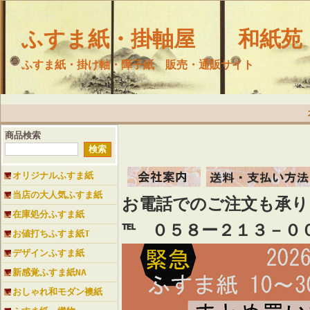
ふすま紙・掛軸屋 和紙苑
ふすま紙・掛け軸・障子紙 販売・通販サイト
商品検索
オリジナルふすま紙
当店の大人気ふすま紙
お電話でのご注文も承
在庫処分ふすま紙
℡ ０５８ー２１３－０
お値打ちふすま紙T
デザインふすま紙
新感覚ふすま紙NA
おしゃれ和モダン襖紙