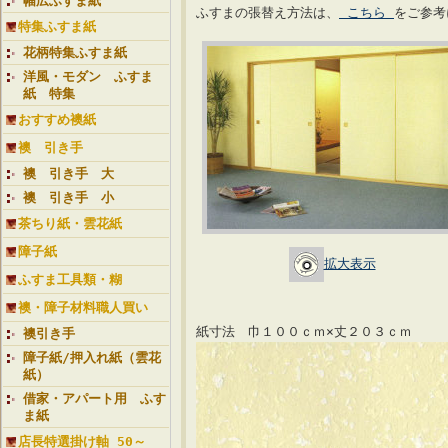
幅広ふすま紙
ふすまの張替え方法は、
こちら
をご参考
特集ふすま紙
花柄特集ふすま紙
洋風・モダン ふすま
紙 特集
おすすめ襖紙
襖 引き手
襖 引き手 大
襖 引き手 小
茶ちり紙・雲花紙
障子紙
拡大表示
ふすま工具類・糊
襖・障子材料職人買い
紙寸法 巾１００ｃｍ×丈２０３ｃｍ
襖引き手
障子紙/押入れ紙（雲花
紙）
借家・アパート用 ふす
ま紙
店長特選掛け軸 50～