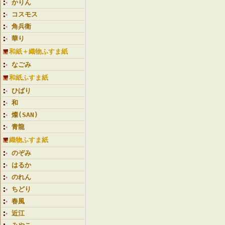
かりん
コスモス
角兵衛
華り
和紙＋織物ふすま紙
なごみ
和紙ふすま紙
ひばり
和
燦(SAN)
青龍
織物ふすま紙
のぞみ
はるか
のれん
ちどり
春風
近江