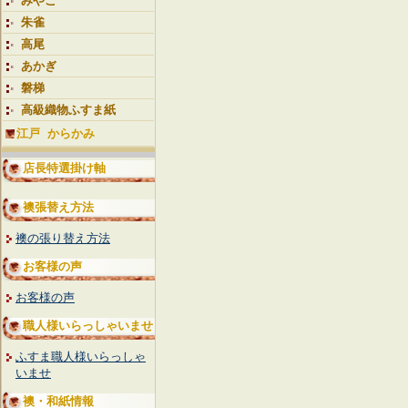
みやこ
朱雀
高尾
あかぎ
磐梯
高級織物ふすま紙
江戸 からかみ
店長特選掛け軸
襖張替え方法
襖の張り替え方法
お客様の声
お客様の声
職人様いらっしゃいませ
ふすま職人様いらっしゃ
いませ
襖・和紙情報