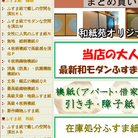
ふすま紙 織物
ふすま紙で癒しの空間を
演出ＫＬ
ふすま紙でモダンな空間
を演出Ｍ
女性に人気のふすま紙Ｎ
無地 総柄襖紙Ｏ
４枚柄襖紙で高級感を演
出Ｐ
６枚柄織物襖紙U
消臭（防臭）・抗菌機能
襖紙KS
丈長・幅広の襖紙ＱＲ
最高級織物襖紙Ｓ
高級天袋・地袋ふすま紙
高級４枚柄襖紙
新作織物ふすま紙
ふすま紙 和紙
ふすま紙で癒しの空間を
演出ＡＢ