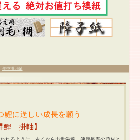
>
年中掛け軸
】
鯉に逞しい成長を願う
掛軸】
使われるように、古くから出世栄達、健康長寿の題材と