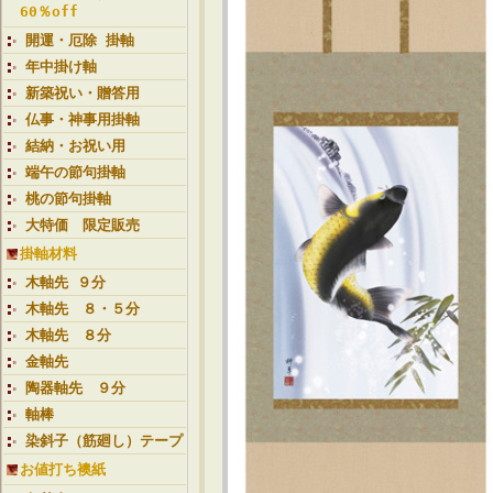
60％off
開運・厄除 掛軸
年中掛け軸
新築祝い・贈答用
仏事・神事用掛軸
結納・お祝い用
端午の節句掛軸
桃の節句掛軸
大特価 限定販売
掛軸材料
木軸先 ９分
木軸先 ８・５分
木軸先 ８分
金軸先
陶器軸先 ９分
軸棒
染斜子（筋廻し）テープ
お値打ち襖紙