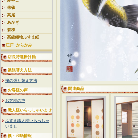
みやこ
朱雀
高尾
あかぎ
磐梯
高級織物ふすま紙
江戸 からかみ
店長特選掛け軸
襖張替え方法
襖の張り替え方法
関連商品
お客様の声
お客様の声
職人様いらっしゃいませ
ふすま職人様いらっしゃ
いませ
襖・和紙情報