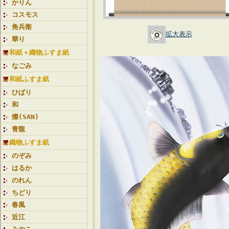
かりん
コスモス
角兵衛
拡大表示
華り
和紙＋織物ふすま紙
なごみ
和紙ふすま紙
ひばり
和
燦(SAN)
青龍
織物ふすま紙
のぞみ
はるか
のれん
ちどり
春風
近江