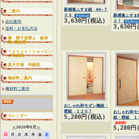
新感覚ふすま紙 NA-７
ご案内
０３
新感覚ふすま紙
3,630円(税込)
０７
会社案内
3,630円
送料・お支払方法
襖・障子張替え 岐阜
県/愛知県
Ｙａｈｏｏ！ショッピン
グ和紙苑
楽天市場 和紙苑
襖材料ご案内
襖材料ご案内
おしゃれ和モダン襖紙・
壁紙 １２０７
おしゃれ和モ
カレンダー
5,280円(税込)
紙・壁紙 １
5,280円
＜
2026年8月
＞
日
月
火
水
木
金
土