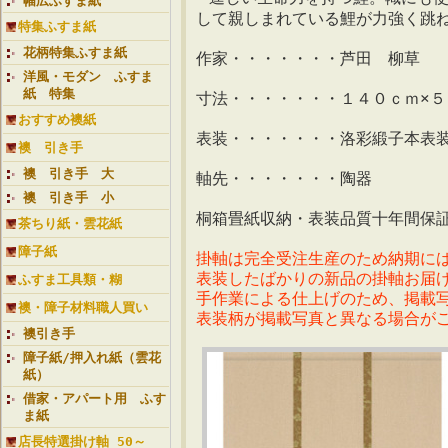
幅広ふすま紙
して親しまれている鯉が力強く跳
特集ふすま紙
花柄特集ふすま紙
作家・・・・・・・芦田 柳草
洋風・モダン ふすま
紙 特集
寸法・・・・・・・１４０ｃｍ×５
おすすめ襖紙
表装・・・・・・・洛彩緞子本表
襖 引き手
襖 引き手 大
軸先・・・・・・・陶器
襖 引き手 小
桐箱畳紙収納・表装品質十年間保
茶ちり紙・雲花紙
障子紙
掛軸は完全受注生産のため納期に
表装したばかりの新品の掛軸お届
ふすま工具類・糊
手作業による仕上げのため、掲載
襖・障子材料職人買い
表装柄が掲載写真と異なる場合が
襖引き手
障子紙/押入れ紙（雲花
紙）
借家・アパート用 ふす
ま紙
店長特選掛け軸 50～