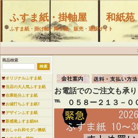
ふすま紙・掛軸屋 和紙苑
ふすま紙・掛け軸・障子紙 販売・通販サイト
商品検索
オリジナルふすま紙
当店の大人気ふすま紙
お電話でのご注文も承
在庫処分ふすま紙
℡ ０５８ー２１３－０
お値打ちふすま紙T
デザインふすま紙
新感覚ふすま紙NA
おしゃれ和モダン襖紙