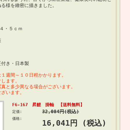
ねる様を緻密に描きました。
４・５ｃｍ
装
証付き・日本製
は１週間～１０日程かかります。
けします。
写真と多少異なる場合がございます。
ございます。
F6-167 昇鯉 掛軸 【送料無料】
32,084円(税込)
定価:
価格:
16,041円 (税込)