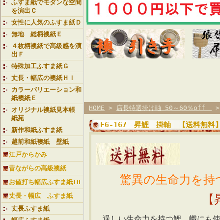
ふすま紙でモダンな空間
を演出Ｃ
女性に人気のふすま紙Ｄ
無地 総柄襖紙Ｅ
４枚柄襖紙で高級感を演
出Ｆ
特殊加工ふすま紙Ｇ
丈長・幅広の襖紙ＨＩ
カラーバリエーション和
紙襖紙Ｅ
HOME
>
店長特選掛け軸 50～60％off
オリジナル襖紙見本帳
紙苑
F6-167 昇鯉 掛軸 【送料無料
新作和紙ふすま紙
越前和紙襖紙 壁紙
江戸からかみ
昔ながらの高級襖紙
驚異の生命力を持つ
お値打ち幅広ふすま紙TH
丈長・幅広 ふすま紙
【昇鯉 
丈長ふすま紙
逞しい生命力を持つ鯉。幟にも