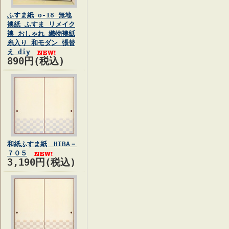
ふすま紙 o-18 無地
襖紙 ふすま リメイク
襖 おしゃれ 織物襖紙
糸入り 和モダン 張替
え diy
890円(税込)
和紙ふすま紙 HIBA－
７０５
3,190円(税込)