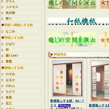
かりん
コスモス
角兵衛
華り
和紙＋織物ふすま紙
なごみ
和紙ふすま紙
ひばり
和
関連商品
燦(SAN)
青龍
織物ふすま紙
のぞみ
はるか
のれん
ちどり
春風
新感覚ふすま紙 NA-７
近江
０３
新感覚ふすま紙