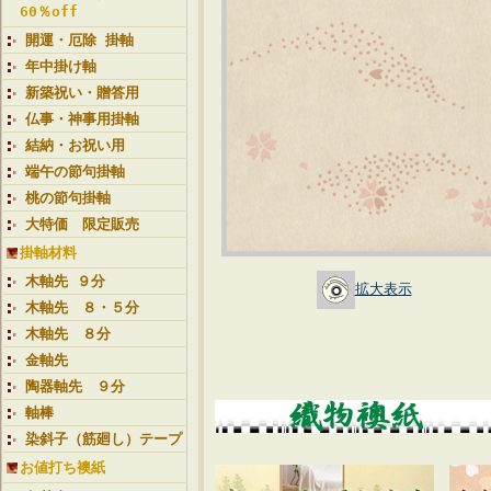
60％off
開運・厄除 掛軸
年中掛け軸
新築祝い・贈答用
仏事・神事用掛軸
結納・お祝い用
端午の節句掛軸
桃の節句掛軸
大特価 限定販売
掛軸材料
木軸先 ９分
拡大表示
木軸先 ８・５分
木軸先 ８分
金軸先
陶器軸先 ９分
軸棒
染斜子（筋廻し）テープ
お値打ち襖紙