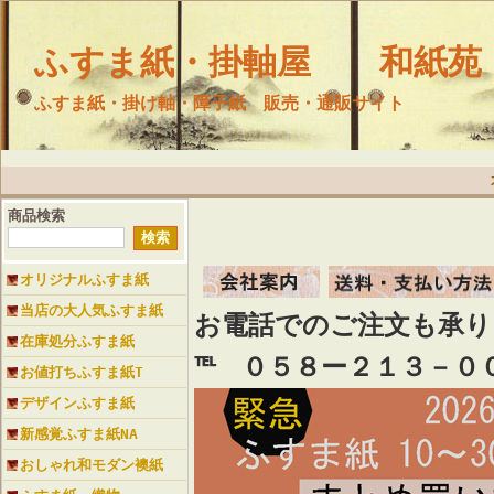
ふすま紙・掛軸屋 和紙苑
ふすま紙・掛け軸・障子紙 販売・通販サイト
商品検索
オリジナルふすま紙
当店の大人気ふすま紙
お電話でのご注文も承
在庫処分ふすま紙
℡ ０５８ー２１３－０
お値打ちふすま紙T
デザインふすま紙
新感覚ふすま紙NA
おしゃれ和モダン襖紙