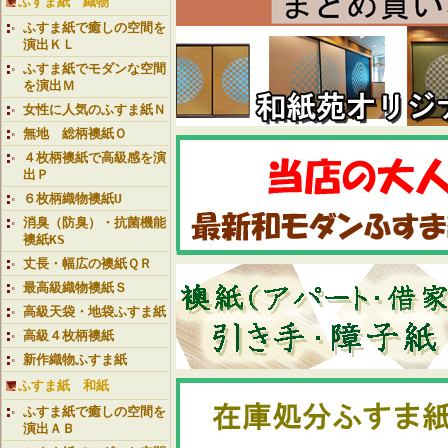
ふすま紙 織物
ふすま紙で癒しの空間を
演出ＫＬ
ふすま紙でモダンな空間
を演出Ｍ
女性に人気のふすま紙Ｎ
無地 総柄襖紙Ｏ
４枚柄襖紙で高級感を演
出Ｐ
６枚柄織物襖紙U
消臭（防臭）・抗菌機能
襖紙KS
丈長・幅広の襖紙ＱＲ
最高級織物襖紙Ｓ
高級天袋・地袋ふすま紙
高級４枚柄襖紙
新作織物ふすま紙
ふすま紙 和紙
ふすま紙で癒しの空間を
演出ＡＢ