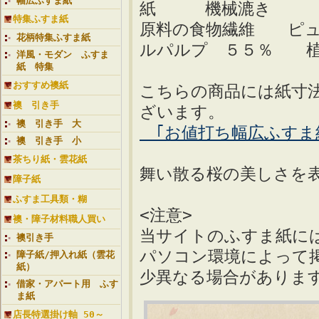
幅広ふすま紙
紙 機械漉き
特集ふすま紙
原料の食物繊維 ピ
花柄特集ふすま紙
ルパルプ ５５％ 植
洋風・モダン ふすま
紙 特集
おすすめ襖紙
こちらの商品には紙寸
襖 引き手
ざいます。
襖 引き手 大
｢お値打ち幅広ふすま紙 
襖 引き手 小
茶ちり紙・雲花紙
舞い散る桜の美しさを
障子紙
ふすま工具類・糊
<注意>
襖・障子材料職人買い
当サイトのふすま紙に
襖引き手
パソコン環境によって
障子紙/押入れ紙（雲花
紙）
少異なる場合がありま
借家・アパート用 ふす
ま紙
店長特選掛け軸 50～