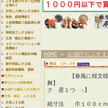
ふすま紙でモダンな空間
を演出Ｃ
女性に人気のふすま紙Ｄ
無地 総柄襖紙Ｅ
４枚柄襖紙で高級感を演
出Ｆ
特殊加工ふすま紙Ｇ
丈長・幅広の襖紙ＨＩ
カラーバリエーション和
紙襖紙Ｅ
HOME
>
お値打ちふすま
オリジナル襖紙見本帳
紙苑
襖紙 COS-209
新作和紙ふすま紙
越前和紙襖紙 壁紙
【春風に桜文様
江戸からかみ
舞】 
昔ながらの高級襖紙
ク 星１つ ☆】
お値打ち幅広ふすま紙TH
丈長・幅広 ふすま紙
丈長ふすま紙
紙寸法 巾１００ｃｍ