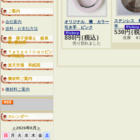
ご案内
ステンレス 
会社案内
オリジナル 襖 カラー
手
引き手 ピンク
送料・お支払方法
530円(
880円(税込)
在庫 6
襖・障子張替え 岐阜
県/愛知県
売り切れました
Ｙａｈｏｏ！ショッピン
グ和紙苑
楽天市場 和紙苑
襖材料ご案内
襖材料ご案内
カレンダー
＜
2026年8月
＞
日
月
火
水
木
金
土