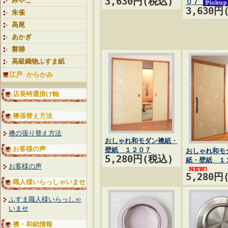
3,630円(税込)
みやこ
０７
3,630円
朱雀
高尾
あかぎ
磐梯
高級織物ふすま紙
江戸 からかみ
店長特選掛け軸
襖張替え方法
襖の張り替え方法
おしゃれ和モダン襖紙・
お客様の声
壁紙 １２０７
おしゃれ和モ
5,280円(税込)
紙・壁紙 １
お客様の声
5,280円
職人様いらっしゃいませ
ふすま職人様いらっしゃ
いませ
襖・和紙情報