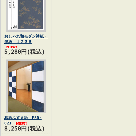
おしゃれ和モダン襖紙・
壁紙 １２３６
5,280円(税込)
和紙ふすま紙 ESR-
821
8,250円(税込)