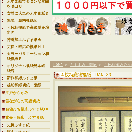
ふすま紙でモダンな空間
を演出Ｃ
女性に人気のふすま紙Ｄ
無地 総柄襖紙Ｅ
４枚柄襖紙で高級感を演
出Ｆ
特殊加工ふすま紙Ｇ
丈長・幅広の襖紙ＨＩ
カラーバリエーション和
紙襖紙Ｅ
HOME
>
ふすま紙 織物
>
４枚柄襖紙で高
オリジナル襖紙見本帳
紙苑
４枚柄織物襖紙 BAN-83
新作和紙ふすま紙
越前和紙襖紙 壁紙
江戸からかみ
昔ながらの高級襖紙
お値打ち幅広ふすま紙TH
丈長・幅広 ふすま紙
丈長ふすま紙