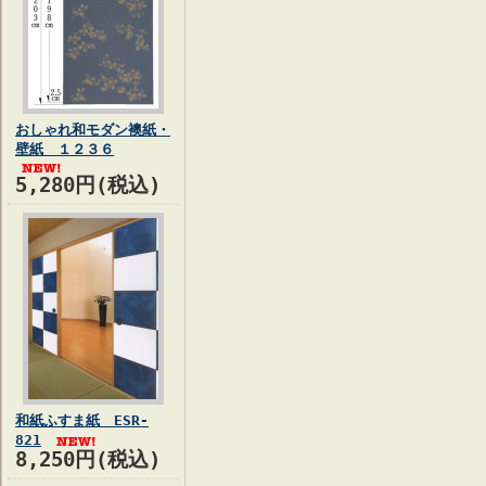
おしゃれ和モダン襖紙・
壁紙 １２３６
5,280円(税込)
和紙ふすま紙 ESR-
821
8,250円(税込)