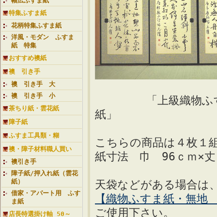
幅広ふすま紙
特集ふすま紙
花柄特集ふすま紙
洋風・モダン ふすま
紙 特集
おすすめ襖紙
襖 引き手
襖 引き手 大
襖 引き手 小
「上級織物ふ
茶ちり紙・雲花紙
障子紙
ふすま工具類・糊
こちらの商品は４枚１
襖・障子材料職人買い
紙寸法 巾 96ｃｍ×
襖引き手
障子紙/押入れ紙（雲花
紙）
天袋などがある場合は
借家・アパート用 ふす
【織物ふすま紙・無地
ま紙
ご使用下さい。
店長特選掛け軸 50～