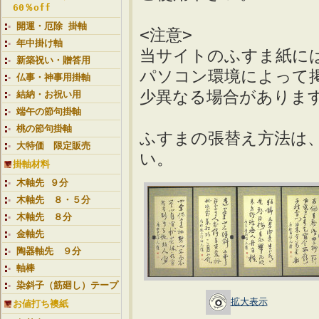
60％off
開運・厄除 掛軸
<注意>
年中掛け軸
当サイトのふすま紙に
新築祝い・贈答用
パソコン環境によって
仏事・神事用掛軸
少異なる場合がありま
結納・お祝い用
端午の節句掛軸
桃の節句掛軸
ふすまの張替え方法は
大特価 限定販売
い。
掛軸材料
木軸先 ９分
木軸先 ８・５分
木軸先 ８分
金軸先
陶器軸先 ９分
軸棒
染斜子（筋廻し）テープ
拡大表示
お値打ち襖紙