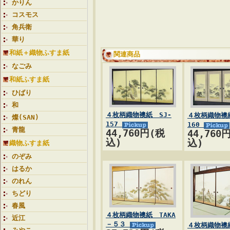
かりん
コスモス
角兵衛
華り
和紙＋織物ふすま紙
関連商品
なごみ
和紙ふすま紙
ひばり
和
４枚柄織物襖紙 SJ-
４枚柄織物襖紙
燦(SAN)
157
160
青龍
44,760円(税
44,760
込)
込)
織物ふすま紙
のぞみ
はるか
のれん
ちどり
春風
４枚柄織物襖紙 TAKA
近江
－５３
４枚柄織物襖紙