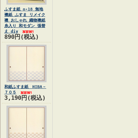
ふすま紙 o-18 無地
襖紙 ふすま リメイク
襖 おしゃれ 織物襖紙
糸入り 和モダン 張替
え diy
890円(税込)
和紙ふすま紙 HIBA－
７０５
3,190円(税込)