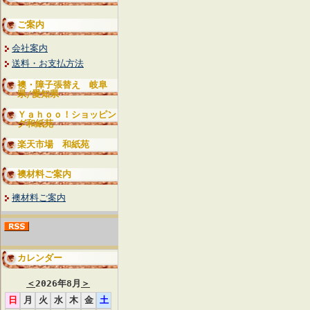
ご案内
会社案内
送料・お支払方法
襖・障子張替え 岐阜
県/愛知県
Ｙａｈｏｏ！ショッピン
グ和紙苑
楽天市場 和紙苑
襖材料ご案内
襖材料ご案内
カレンダー
＜
2026年8月
＞
日
月
火
水
木
金
土