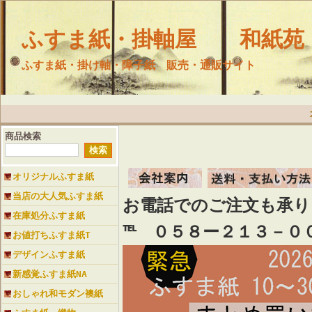
ふすま紙・掛軸屋 和紙苑
ふすま紙・掛け軸・障子紙 販売・通販サイト
商品検索
オリジナルふすま紙
当店の大人気ふすま紙
お電話でのご注文も承
在庫処分ふすま紙
℡ ０５８ー２１３－０
お値打ちふすま紙T
デザインふすま紙
新感覚ふすま紙NA
おしゃれ和モダン襖紙