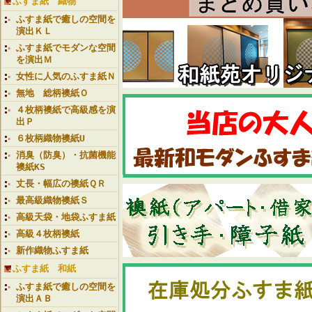
ふすま紙 織物
ふすま紙で癒しの空間を
演出ＫＬ
ふすま紙でモダンな空間
を演出Ｍ
女性に人気のふすま紙Ｎ
無地 総柄襖紙Ｏ
４枚柄襖紙で高級感を演
出Ｐ
６枚柄織物襖紙U
消臭（防臭）・抗菌機能
襖紙KS
丈長・幅広の襖紙ＱＲ
最高級織物襖紙Ｓ
高級天袋・地袋ふすま紙
高級４枚柄襖紙
新作織物ふすま紙
ふすま紙 和紙
ふすま紙で癒しの空間を
演出ＡＢ