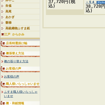
みやこ
37,720円(税
－５４
込)
38,720
朱雀
込)
高尾
あかぎ
磐梯
高級織物ふすま紙
江戸 からかみ
店長特選掛け軸
襖張替え方法
襖の張り替え方法
お客様の声
お客様の声
職人様いらっしゃいませ
ふすま職人様いらっしゃ
いませ
襖・和紙情報