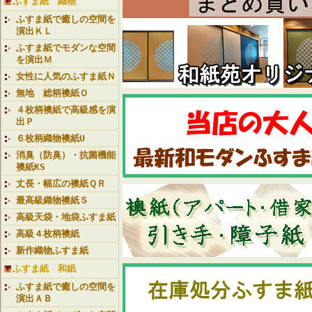
ふすま紙 織物
ふすま紙で癒しの空間を
演出ＫＬ
ふすま紙でモダンな空間
を演出Ｍ
女性に人気のふすま紙Ｎ
無地 総柄襖紙Ｏ
４枚柄襖紙で高級感を演
出Ｐ
６枚柄織物襖紙U
消臭（防臭）・抗菌機能
襖紙KS
丈長・幅広の襖紙ＱＲ
最高級織物襖紙Ｓ
高級天袋・地袋ふすま紙
高級４枚柄襖紙
新作織物ふすま紙
ふすま紙 和紙
ふすま紙で癒しの空間を
演出ＡＢ