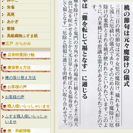
みやこ
朱雀
高尾
あかぎ
磐梯
高級織物ふすま紙
江戸 からかみ
店長特選掛け軸
襖張替え方法
襖の張り替え方法
お客様の声
お客様の声
職人様いらっしゃいませ
ふすま職人様いらっしゃ
いませ
襖・和紙情報