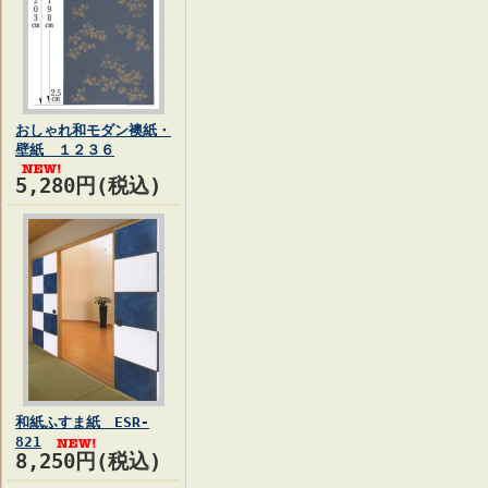
おしゃれ和モダン襖紙・
壁紙 １２３６
5,280円(税込)
和紙ふすま紙 ESR-
821
8,250円(税込)