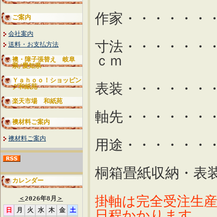
作家・・・・・・
ご案内
会社案内
寸法・・・・・・
送料・お支払方法
ｃｍ
襖・障子張替え 岐阜
県/愛知県
Ｙａｈｏｏ！ショッピン
表装・・・・・・
グ和紙苑
楽天市場 和紙苑
軸先・・・・・・
襖材料ご案内
襖材料ご案内
用途・・・・・・
桐箱畳紙収納・表
カレンダー
掛軸は完全受注生
＜
2026年8月
＞
日
月
火
水
木
金
土
日程かかります。