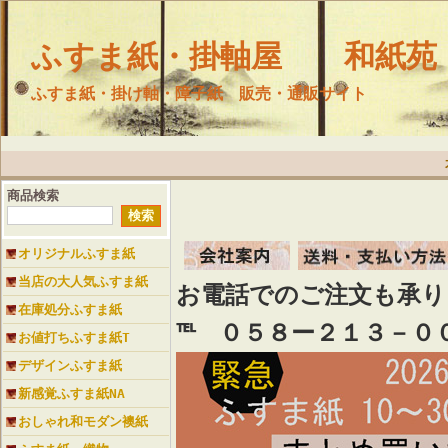
ふすま紙・掛軸屋 和紙苑
ふすま紙・掛け軸・障子紙 販売・通販サイト
商品検索
オリジナルふすま紙
当店の大人気ふすま紙
お電話でのご注文も承
在庫処分ふすま紙
℡ ０５８ー２１３－０
お値打ちふすま紙T
デザインふすま紙
新感覚ふすま紙NA
おしゃれ和モダン襖紙