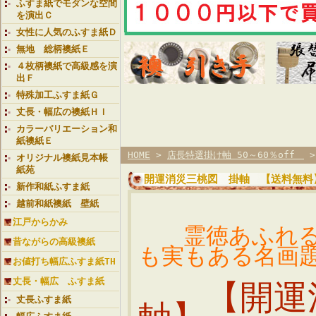
ふすま紙でモダンな空間
を演出Ｃ
女性に人気のふすま紙Ｄ
無地 総柄襖紙Ｅ
４枚柄襖紙で高級感を演
出Ｆ
特殊加工ふすま紙Ｇ
丈長・幅広の襖紙ＨＩ
カラーバリエーション和
紙襖紙Ｅ
HOME
>
店長特選掛け軸 50～60％off
オリジナル襖紙見本帳
紙苑
開運消災三桃図 掛軸 【送料無料
新作和紙ふすま紙
越前和紙襖紙 壁紙
江戸からかみ
霊徳あふれる
昔ながらの高級襖紙
も実もある名画
お値打ち幅広ふすま紙TH
丈長・幅広 ふすま紙
【開運消
丈長ふすま紙