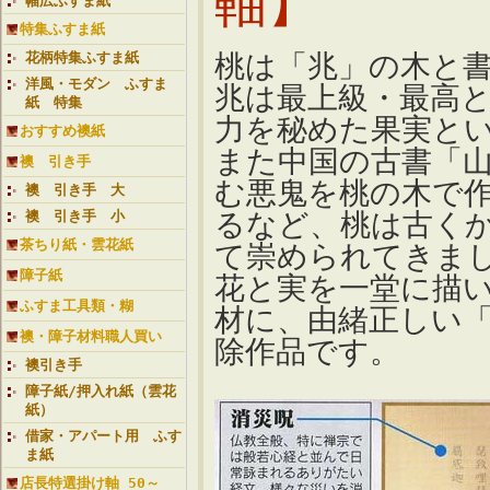
軸】
幅広ふすま紙
特集ふすま紙
桃は「兆」の木と
花柄特集ふすま紙
洋風・モダン ふすま
兆は最上級・最高
紙 特集
力を秘めた果実と
おすすめ襖紙
また中国の古書「
襖 引き手
む悪鬼を桃の木で
襖 引き手 大
るなど、桃は古く
襖 引き手 小
茶ちり紙・雲花紙
て崇められてきま
障子紙
花と実を一堂に描
ふすま工具類・糊
材に、由緒正しい
襖・障子材料職人買い
除作品です。
襖引き手
障子紙/押入れ紙（雲花
紙）
借家・アパート用 ふす
ま紙
店長特選掛け軸 50～