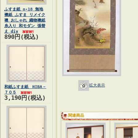
ふすま紙 o-18 無地
襖紙 ふすま リメイク
襖 おしゃれ 織物襖紙
糸入り 和モダン 張替
え diy
890円(税込)
拡大表示
和紙ふすま紙 HIBA－
７０５
3,190円(税込)
関連商品