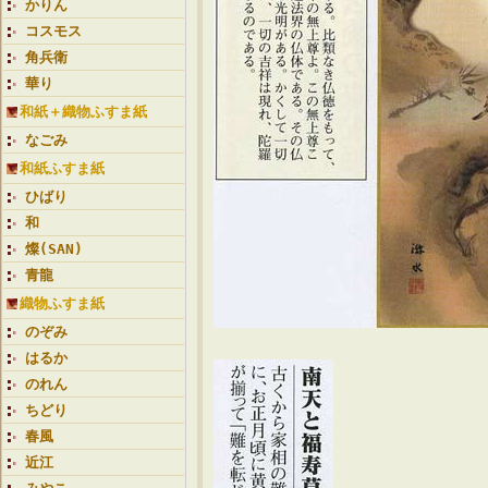
かりん
コスモス
角兵衛
華り
和紙＋織物ふすま紙
なごみ
和紙ふすま紙
ひばり
和
燦(SAN)
青龍
織物ふすま紙
のぞみ
はるか
のれん
ちどり
春風
近江