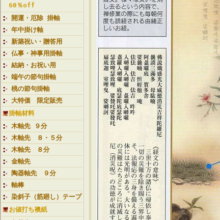
60％off
開運・厄除 掛軸
年中掛け軸
新築祝い・贈答用
仏事・神事用掛軸
結納・お祝い用
端午の節句掛軸
桃の節句掛軸
大特価 限定販売
掛軸材料
木軸先 ９分
木軸先 ８・５分
木軸先 ８分
金軸先
陶器軸先 ９分
軸棒
染斜子（筋廻し）テープ
お値打ち襖紙